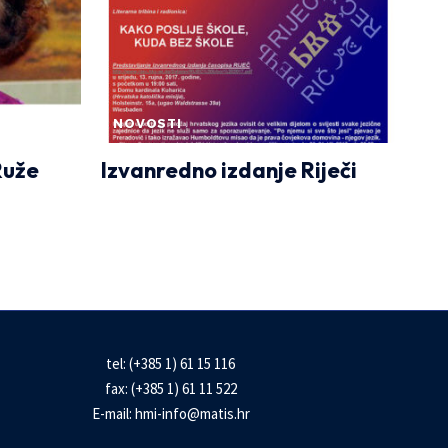
NOVOSTI
Ruže
Izvanredno izdanje Riječi
tel: (+385 1) 61 15 116
fax: (+385 1) 61 11 522
E-mail:
hmi-info@matis.hr