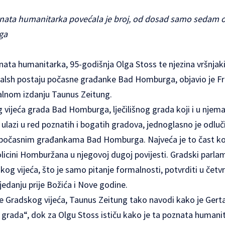
znata humanitarka povećala je broj, od dosad samo sedam 
ga
nata humanitarka, 95-godišnja Olga Stoss te njezina vršnjaki
alsh postaju počasne građanke Bad Homburga, objavio je F
alnom izdanju Taunus Zeitung.
 vijeća grada Bad Homburga, lječilišnog grada koji i u njem
azi u red poznatih i bogatih gradova, jednoglasno je odluči
počasnim građankama Bad Homburga. Najveća je to čast koj
licini Homburžana u njegovoj dugoj povijesti. Gradski parlam
g vijeća, što je samo pitanje formalnosti, potvrditi u četvr
edanju prije Božića i Nove godine.
e Gradskog vijeća, Taunus Zeitung tako navodi kako je Gert
i grada“, dok za Olgu Stoss ističu kako je ta poznata humanit