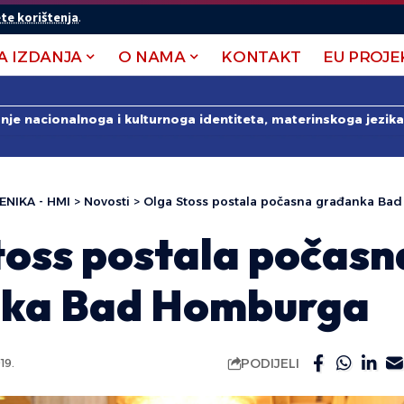
te korištenja
.
A IZDANJA
O NAMA
KONTAKT
EU PROJE
anje nacionalnoga i kulturnoga identiteta, materinskoga jezika 
ENIKA - HMI
>
Novosti
>
Olga Stoss postala počasna građanka Ba
toss postala počasn
ka Bad Homburga
PODIJELI
19.