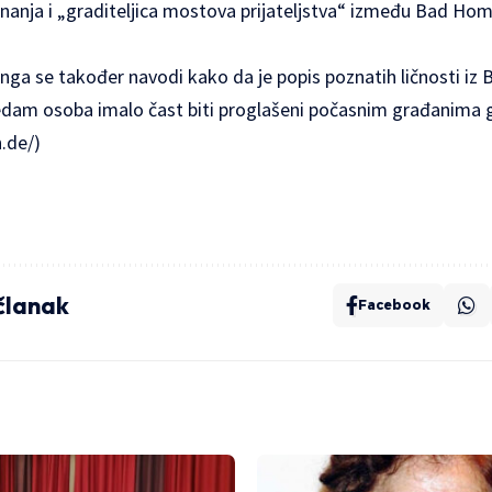
znanja i „graditeljica mostova prijateljstva“ između Bad Ho
nga se također navodi kako da je popis poznatih ličnosti iz
edam osoba imalo čast biti proglašeni počasnim građanima
.de/)
 članak
Facebook