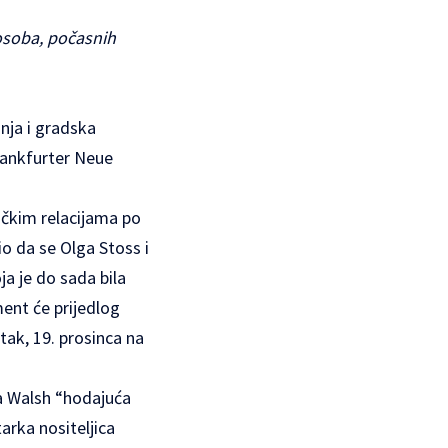
osoba, počasnih
nja i gradska
rankfurter Neue
ačkim relacijama po
o da se Olga Stoss i
a je do sada bila
ent će prijedlog
tak, 19. prosinca na
a Walsh “hodajuća
arka nositeljica