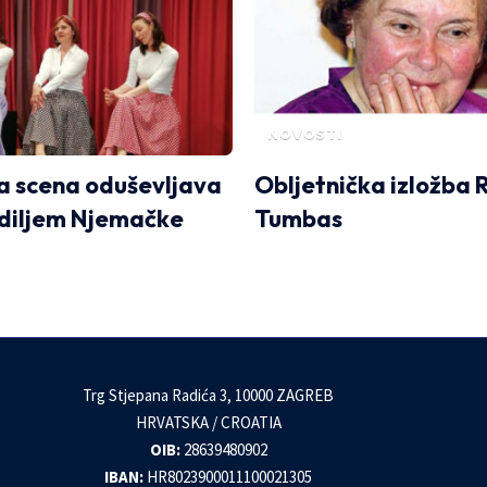
NOVOSTI
a scena oduševljava
Obljetnička izložba 
 diljem Njemačke
Tumbas
Trg Stjepana Radića 3, 10000 ZAGREB
HRVATSKA / CROATIA
OIB:
28639480902
IBAN:
HR8023900011100021305