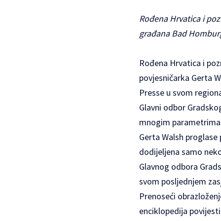
Rođena Hrvatica i po
građana Bad Hombur
Rođena Hrvatica i poz
povjesničarka Gerta W
Presse u svom region
Glavni odbor Gradskog
mnogim parametrima ul
Gerta Walsh proglase 
dodijeljena samo neko
Glavnog odbora Gradsko
svom posljednjem zasj
Prenoseći obrazloženj
enciklopedija povijest