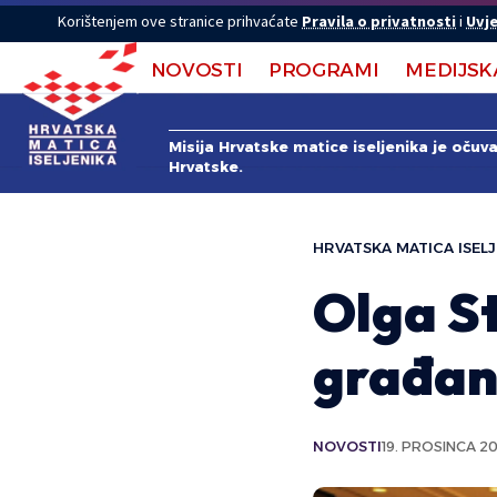
Korištenjem ove stranice prihvaćate
Pravila o privatnosti
i
Uvje
NOVOSTI
PROGRAMI
MEDIJSK
Misija Hrvatske matice iseljenika je očuv
Hrvatske.
HRVATSKA MATICA ISELJ
Olga S
građan
NOVOSTI
19. PROSINCA 20