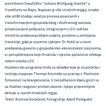
prestižnom Sveučilištu “Johann Wolfgang Goethe” u
Frankfurtu na Majni. Napisao je više stručnih knjiga, izradio
više od 80 studija i analiza procesa povezanih s
transformacijom gospodarskog i društvenog sustava,
privatizacijom poduzeća, integracijom u EU i održao
mnoštvo predavanja diljem svijeta, posebno u zemljama
tranzicije, gdje je izuzetno cijenjen. Dr. Kušić je u svom
predavanju govorio o gospodarsko-ekonomskim izazovima,
a i perspektivama koje Hrvatsku i njezino pučanstvo očekuju
nakon ulaska u EU.
Glazbeni dio programa činile su skladbe koje je na početku i
na kraju otpjevao Thomas Kosmidis uz pratnju s. Pavlimire
Šimunović na klavijaturama. U neslužbenom dijelu gosti su
uz živahan razgovor probali ukusne i lijepo pripremljene
delicije iz raznih hrvatskih regija.
Tekst: Kristina Kovačević; Fotografije: Adolf Polegubić