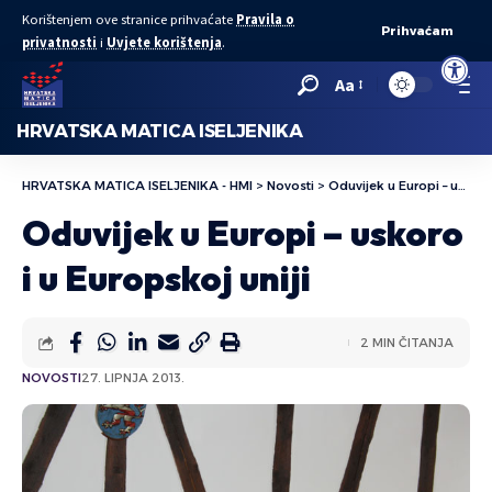
Korištenjem ove stranice prihvaćate
Pravila o
Prihvaćam
privatnosti
i
Uvjete korištenja
.
Open to
Aa
HRVATSKA MATICA ISELJENIKA
HRVATSKA MATICA ISELJENIKA - HMI
>
Novosti
>
Oduvijek u Europi – uskoro i u Europskoj uniji
Oduvijek u Europi – uskoro
i u Europskoj uniji
2 MIN ČITANJA
NOVOSTI
27. LIPNJA 2013.