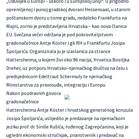
„Oduvijek u Europi – uskoro i u Europskoj uniji“. U prigodno
opremljenoj i punoj gradskoj dvorani Hessensaal, u starom
poštanskom dvoru u tome gradu, nedaleko Frankfurta na
Majni, zorno je predstavljena Hrvatska – kao nova članica
EU. Svečana večer održana je pod pokroviteljstvom
gradonačelnice Antje Köster i gk RH u Frankfurtu Josipa
Špoljarića. Organizirala ju je izaslanica za strance
Hattersheima, u kojem živi oko 96 nacija, Hrvatica Bosiljka
Dreher, uz potporu Hrvatsko-njemačkog društva na čelu s
predsjednicom Edeltraut Schermuly te njemačkog
Ministarstva za pravosuđe, integraciju i Europu.
Nakon pozdravnih govora
gradonačelnice
Hattersheima Antje Köster i hrvatskog generalnog konzula
Josipa Špoljarića, uslijedilo je predavanje na njemačkom
jeziku prof. dr. Siniše Kušića, rođenog Zagrepčanina, koji je
ugledni ekonomski stručnjak, znanstvenik i predavač na