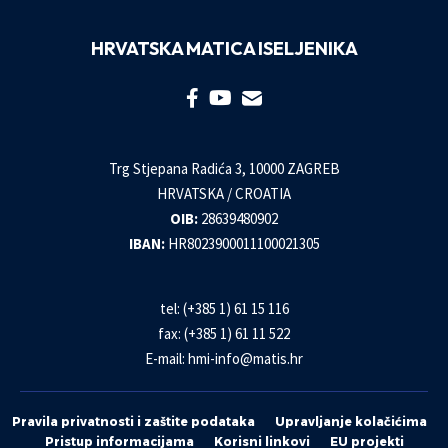
HRVATSKA MATICA ISELJENIKA
Trg Stjepana Radića 3, 10000 ZAGREB
HRVATSKA / CROATIA
OIB:
28639480902
IBAN:
HR8023900011100021305
tel: (+385 1) 61 15 116
fax: (+385 1) 61 11 522
E-mail:
hmi-info@matis.hr
Pravila privatnosti i zaštite podataka
Upravljanje kolačićima
Pristup informacijama
Korisni linkovi
EU projekti