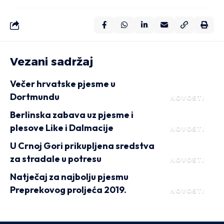
Vezani sadržaj
Večer hrvatske pjesme u
Dortmundu
NOVOSTI
Berlinska zabava uz pjesme i
plesove Like i Dalmacije
NOVOSTI
U Crnoj Gori prikupljena sredstva
za stradale u potresu
NOVOSTI
Natječaj za najbolju pjesmu
Preprekovog proljeća 2019.
NOVOSTI