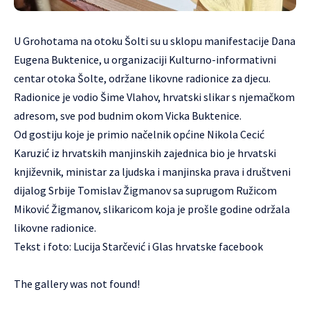
U Grohotama na otoku Šolti su u sklopu manifestacije Dana
Eugena Buktenice, u organizaciji
Kulturno-informativni
centar otoka Šolte
, održane likovne radionice za djecu.
Radionice je vodio
Šime Vlahov
, hrvatski slikar s njemačkom
adresom, sve pod budnim okom Vicka Buktenice.
Od gostiju koje je primio načelnik općine Nikola Cecić
Karuzić iz hrvatskih manjinskih zajednica bio je hrvatski
književnik, ministar za ljudska i manjinska prava i društveni
dijalog Srbije Tomislav Žigmanov sa suprugom Ružicom
Miković Žigmanov, slikaricom koja je prošle godine održala
likovne radionice.
Tekst i foto: Lucija Starčević i
Glas hrvatske facebook
The gallery was not found!