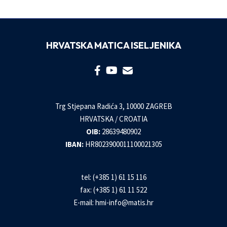
HRVATSKA MATICA ISELJENIKA
Trg Stjepana Radića 3, 10000 ZAGREB
HRVATSKA / CROATIA
OIB:
28639480902
IBAN:
HR8023900011100021305
tel: (+385 1) 61 15 116
fax: (+385 1) 61 11 522
E-mail:
hmi-info@matis.hr