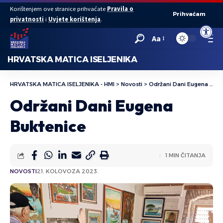
Korištenjem ove stranice prihvaćate
Pravila o
Prihvaćam
privatnosti
i
Uvjete korištenja
.
Open to
Aa
HRVATSKA MATICA ISELJENIKA
HRVATSKA MATICA ISELJENIKA - HMI
>
Novosti
>
Održani Dani Eugena Buktenice
Održani Dani Eugena
Buktenice
1 MIN ČITANJA
NOVOSTI
21. KOLOVOZA 2023.