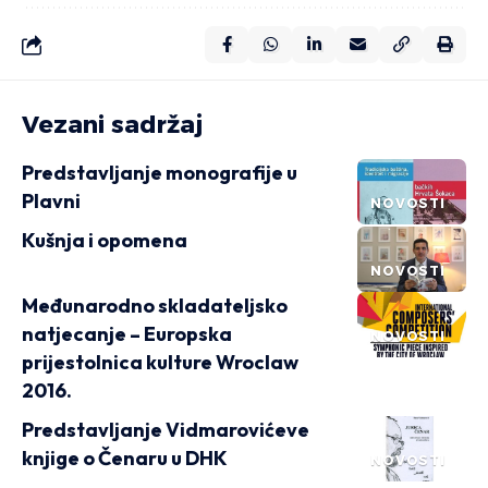
Vezani sadržaj
Predstavljanje monografije u
Plavni
NOVOSTI
Kušnja i opomena
NOVOSTI
Međunarodno skladateljsko
natjecanje – Europska
NOVOSTI
prijestolnica kulture Wroclaw
2016.
Predstavljanje Vidmarovićeve
knjige o Čenaru u DHK
NOVOSTI