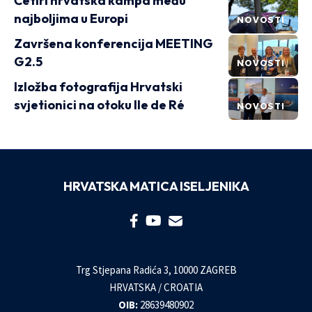
Četiri hrvatska kampa među
najboljima u Europi
NOVOSTI
Završena konferencija MEETING
G2.5
NOVOSTI
Izložba fotografija Hrvatski
svjetionici na otoku Ile de Ré
NOVOSTI
HRVATSKA MATICA ISELJENIKA
Trg Stjepana Radića 3, 10000 ZAGREB
HRVATSKA / CROATIA
OIB:
28639480902