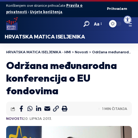
Korištenjem ove stranice prihvaćate
Pravila o
Prihvaćam
privatnosti
i
Uvjete korištenja
.
Open to
Aa
HRVATSKA MATICA ISELJENIKA
HRVATSKA MATICA ISELJENIKA - HMI
>
Novosti
>
Održana međunarodna konferencija o EU fondovima
Održana međunarodna
konferencija o EU
fondovima
1 MIN ČITANJA
NOVOSTI
20. LIPNJA 2013.