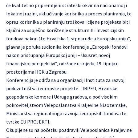
će kvalitetno pripremljeni strateški okvir na nacionalnoj i
lokalnoj razini, uključivanje korisnika u proces planiranja, te
oprez korisnika u planiranju troškova i cijene projekata biti
ključni za uspješno korištenje strukturnih i investicijskih
fondova nakon što Hrvatska 1. srpnja uđe u Europsku uniju“,
glavna je poruka sudionika konferencije „Europski fondovi
nakon pristupanja Europskoj uniji – Ususret novoj
financijskoj perspektivi“, održane u srijedu, 19. lipnja u
prostorijama HGK u Zagrebu.
Konferencija je održana u organizaciji Instituta za razvoj
poduzetništva i europske projekte – IRPEU, Hrvatske
gospodarske komore i Udruge gradova, a pod visokim
pokroviteljstvom Veleposlanstva Kraljevine Nizozemske,
Ministarstva regionalnoga razvoja i europskih fondova te
tvrtke EU PROJEKTI.
Okupljene su na početku pozdravili Veleposlanica Kraljevine