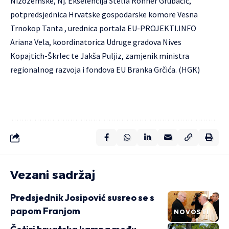
Nizozemske, Nj. Ekselencija Stella Ronner Grubačić,
potpredsjednica Hrvatske gospodarske komore Vesna
Trnokop Tanta , urednica portala EU-PROJEKTI.INFO
Ariana Vela, koordinatorica Udruge gradova Nives
Kopajtich-Škrlec te Jakša Puljiz, zamjenik ministra
regionalnog razvoja i fondova EU Branka Grčića. (HGK)
Vezani sadržaj
Predsjednik Josipović susreo se s
papom Franjom
NOVOSTI