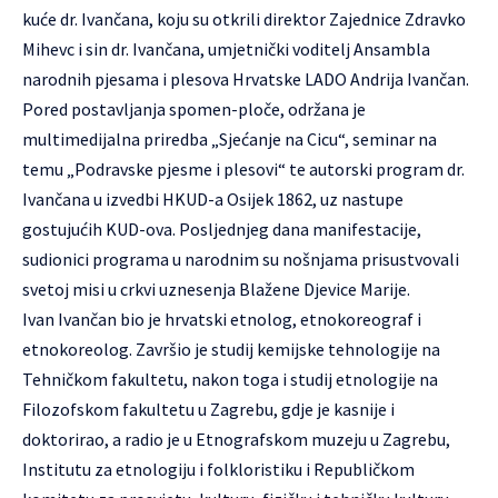
kuće dr. Ivančana, koju su otkrili direktor Zajednice Zdravko
Mihevc i sin dr. Ivančana, umjetnički voditelj Ansambla
narodnih pjesama i plesova Hrvatske LADO Andrija Ivančan.
Pored postavljanja spomen-ploče, održana je
multimedijalna priredba „Sjećanje na Cicu“, seminar na
temu „Podravske pjesme i plesovi“ te autorski program dr.
Ivančana u izvedbi HKUD-a Osijek 1862, uz nastupe
gostujućih KUD-ova. Posljednjeg dana manifestacije,
sudionici programa u narodnim su nošnjama prisustvovali
svetoj misi u crkvi uznesenja Blažene Djevice Marije.
Ivan Ivančan bio je hrvatski etnolog, etnokoreograf i
etnokoreolog. Završio je studij kemijske tehnologije na
Tehničkom fakultetu, nakon toga i studij etnologije na
Filozofskom fakultetu u Zagrebu, gdje je kasnije i
doktorirao, a radio je u Etnografskom muzeju u Zagrebu,
Institutu za etnologiju i folkloristiku i Republičkom