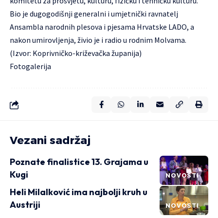
komitetu za prosvjetu, kulturu, fizičku i tehničku kulturu.
Bio je dugogodišnji generalni i umjetnički ravnatelj
Ansambla narodnih plesova i pjesama Hrvatske LADO, a
nakon umirovljenja, živio je i radio u rodnim Molvama.
(Izvor: Koprivničko-križevačka županija)
Fotogalerija
Vezani sadržaj
Poznate finalistice 13. Grajama u
Kugi
NOVOSTI
Heli Milalković ima najbolji kruh u
Austriji
NOVOSTI