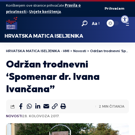
Korištenjem ove stranice prihvaćate
Pravila o
Prihvaćam
privatnosti
i
Uvjete korištenja
.
Open to
Aa
HRVATSKA MATICA ISELJENIKA
HRVATSKA MATICA ISELJENIKA - HMI
>
Novosti
>
Održan trodnevni ‘Spomenar dr. Ivana Ivančana”
Održan trodnevni
‘Spomenar dr. Ivana
Ivančana”
2 MIN ČITANJA
NOVOSTI
28. KOLOVOZA 2017.