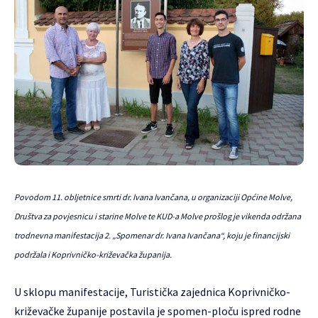
Povodom 11. obljetnice smrti dr. Ivana Ivančana, u organizaciji Općine Molve,
Društva za povjesnicu i starine Molve te KUD-a Molve prošlog je vikenda održana
trodnevna manifestacija 2. „Spomenar dr. Ivana Ivančana“, koju je financijski
podržala i Koprivničko-križevačka županija.
U sklopu manifestacije, Turistička zajednica Koprivničko-
križevačke županije postavila je spomen-ploču ispred rodne