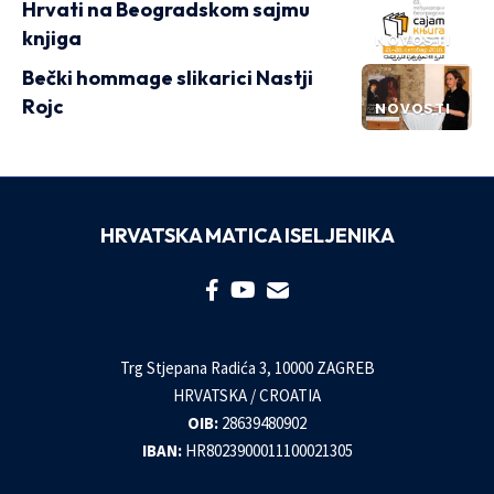
Hrvati na Beogradskom sajmu
knjiga
NOVOSTI
Bečki hommage slikarici Nastji
Rojc
NOVOSTI
HRVATSKA MATICA ISELJENIKA
Trg Stjepana Radića 3, 10000 ZAGREB
HRVATSKA / CROATIA
OIB:
28639480902
IBAN:
HR8023900011100021305