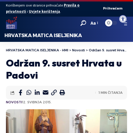
Korištenjem ove stranice prihvaćate
Pravila o
Prihvaćam
privatnosti
i
Uvjete korištenja
.
Open to
Aa
HRVATSKA MATICA ISELJENIKA
HRVATSKA MATICA ISELJENIKA - HMI
>
Novosti
>
Održan 9. susret Hrvata u Padovi
Održan 9. susret Hrvata u
Padovi
1 MIN ČITANJA
NOVOSTI
12. SVIBNJA 2015.