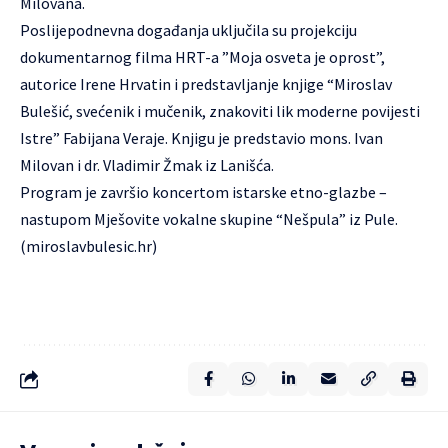
Milovana.
Poslijepodnevna događanja uključila su projekciju
dokumentarnog filma HRT-a ”Moja osveta je oprost”,
autorice Irene Hrvatin i predstavljanje knjige “Miroslav
Bulešić, svećenik i mučenik, znakoviti lik moderne povijesti
Istre” Fabijana Veraje. Knjigu je predstavio mons. Ivan
Milovan i dr. Vladimir Žmak iz Lanišća.
Program je završio koncertom istarske etno-glazbe –
nastupom Mješovite vokalne skupine “
Nešpula
” iz Pule.
(
miroslavbulesic.hr
)