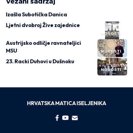
Vezani sadržaj
Izašla Subotička Danica
Ljetni dvobroj Žive zajednice
NOVOSTI
Austrijsko odličje ravnateljici
MSU
NOVOSTI
23. Racki Duhovi u Dušnoku
NOVOSTI
HRVATSKA MATICA ISELJENIKA