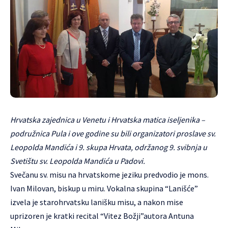
Hrvatska zajednica u Venetu
i Hrvatska matica iseljenika –
podružnica Pula i ove godine su bili organizatori proslave sv.
Leopolda Mandića i 9. skupa Hrvata, održanog 9. svibnja u
Svetištu sv. Leopolda Mandića u Padovi.
Svečanu sv. misu na hrvatskome jeziku predvodio je mons.
Ivan Milovan, biskup u miru. Vokalna skupina “
Lanišće
”
izvela je starohrvatsku lanišku misu, a nakon mise
uprizoren je kratki recital “Vitez Božji”autora Antuna