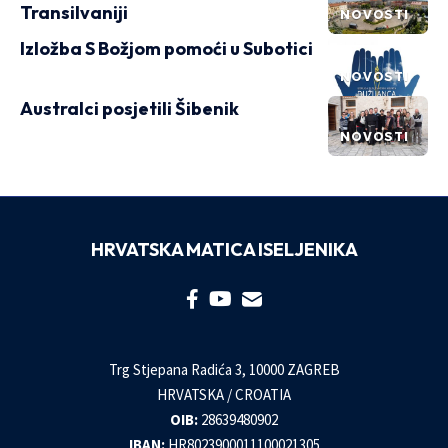
Transilvaniji
NOVOSTI
Izložba S Božjom pomoći u Subotici
NOVOSTI
Australci posjetili Šibenik
NOVOSTI
HRVATSKA MATICA ISELJENIKA
Trg Stjepana Radića 3, 10000 ZAGREB
HRVATSKA / CROATIA
OIB:
28639480902
IBAN:
HR8023900011100021305