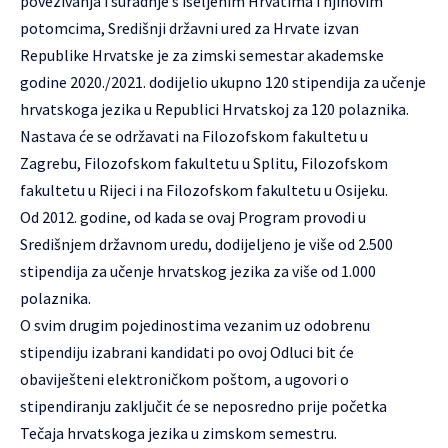
povezivanja i suradnje s iseljenim Hrvatima i njihovim
potomcima, Središnji državni ured za Hrvate izvan
Republike Hrvatske je za zimski semestar akademske
godine 2020./2021. dodijelio ukupno 120 stipendija za učenje
hrvatskoga jezika u Republici Hrvatskoj za 120 polaznika.
Nastava će se održavati na Filozofskom fakultetu u
Zagrebu, Filozofskom fakultetu u Splitu, Filozofskom
fakultetu u Rijeci i na Filozofskom fakultetu u Osijeku.
Od 2012. godine, od kada se ovaj Program provodi u
Središnjem državnom uredu, dodijeljeno je više od 2.500
stipendija za učenje hrvatskog jezika za više od 1.000
polaznika.
O svim drugim pojedinostima vezanim uz odobrenu
stipendiju izabrani kandidati po ovoj Odluci bit će
obaviješteni elektroničkom poštom, a ugovori o
stipendiranju zaključit će se neposredno prije početka
Tečaja hrvatskoga jezika u zimskom semestru.