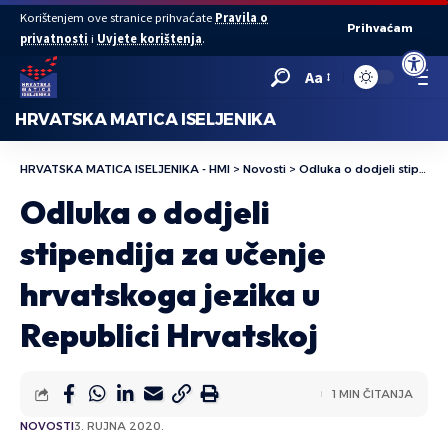
Korištenjem ove stranice prihvaćate
Pravila o
Prihvaćam
privatnosti
i
Uvjete korištenja
.
Open to
Aa
HRVATSKA MATICA ISELJENIKA
HRVATSKA MATICA ISELJENIKA - HMI
>
Novosti
>
Odluka o dodjeli stipendija za učenje hrvatskoga jezika u Republici Hrvatskoj
Odluka o dodjeli
stipendija za učenje
hrvatskoga jezika u
Republici Hrvatskoj
1 MIN ČITANJA
NOVOSTI
3. RUJNA 2020.