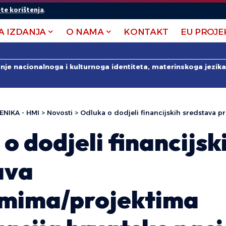
te korištenja
.
A IZDANJA
O NAMA
KONTAKT
EU PROJE
anje nacionalnoga i kulturnoga identiteta, materinskoga jezika 
ENIKA - HMI
>
Novosti
>
Odluka o dodjeli financijskih sredstava programima/projektima organizacija h
o dodjeli financijsk
ava
mima/projektima