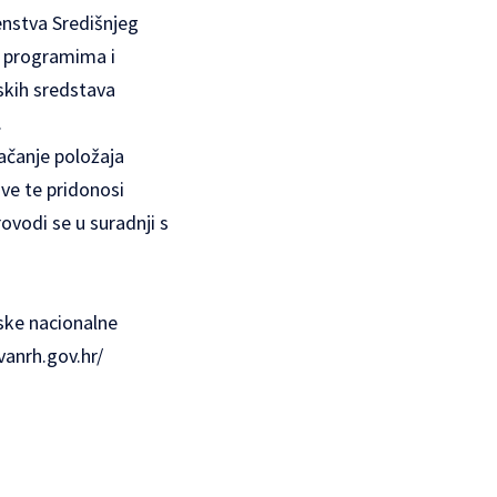
enstva Središnjeg
e programima i
skih sredstava
.
ačanje položaja
ve te pridonosi
rovodi se u suradnji s
ske nacionalne
zvanrh.gov.hr/