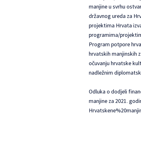
manjine u svrhu ostvar
državnog ureda za Hrv
projektima Hrvata izv
programima/projektima
Program potpore hrvat
hrvatskih manjinskih z
očuvanju hrvatske kultu
nadležnim diplomatsk
Odluka o dodjeli fina
manjine za 2021. godi
Hrvatskene%20manji