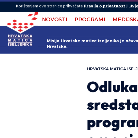
Korištenjem ove stranice prihvaćate
Pravila o privatnosti
i
Uvje
NOVOSTI
PROGRAMI
MEDIJSK
Misija Hrvatske matice iseljenika je očuv
Hrvatske.
HRVATSKA MATICA ISELJ
Odluka 
sredst
progra