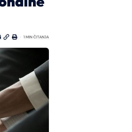
ionalne
1 MIN ČITANJA