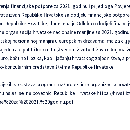
enja financijske potpore za 2021. godinu i prijedloga Povjer
ate izvan Republike Hrvatske za dodjelu financijske potpor
an Republike Hrvatske, donesena je Odluka o dodjeli financij
 organizacija hrvatske nacionalne manjine za 2021. godinu
skoj nacionalnoj manjini u europskim državama ima za cilj j
ajednica u političkom i društvenom životu država u kojima ži
re, baštine i jezika, kao i jačanju hrvatskog zajedništva, a p
o-konzularnim predstavništvima Republike Hrvatske.
ncijskih sredstava programima/projektima organizacija hrvat
nu nalazi se na poveznici Republike Hrvatske
https://hrvatii
ne%20za%202021.%20godinu.pdf