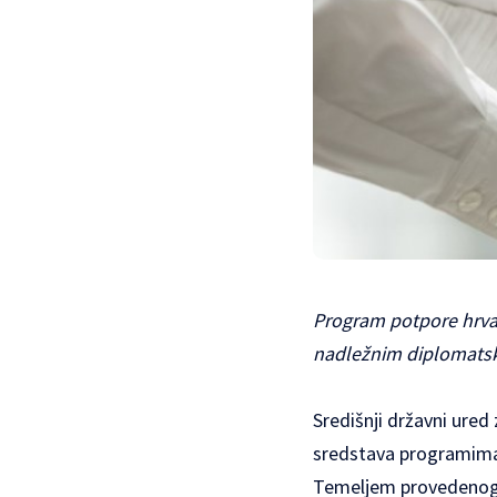
Program potpore hrvat
nadležnim diplomats
Središnji državni ured
sredstava programima/
Temeljem provedenog J