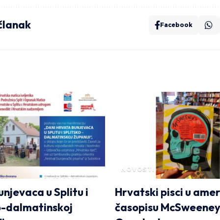
 članak
Facebook
NOVOSTI
njevaca u Splitu i
Hrvatski pisci u ame
o-dalmatinskoj
časopisu McSweeney