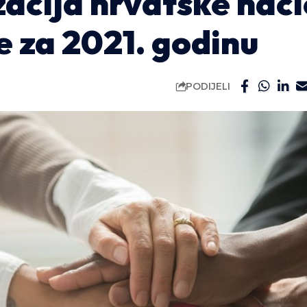
zacija hrvatske nac
 za 2021. godinu
PODIJELI