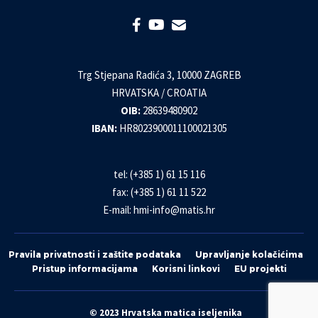
Trg Stjepana Radića 3, 10000 ZAGREB
HRVATSKA / CROATIA
OIB:
28639480902
IBAN:
HR8023900011100021305
tel: (+385 1) 61 15 116
fax: (+385 1) 61 11 522
E-mail:
hmi-info@matis.hr
Pravila privatnosti i zaštite podataka
Upravljanje kolačićima
Pristup informacijama
Korisni linkovi
EU projekti
© 2023 Hrvatska matica iseljenika