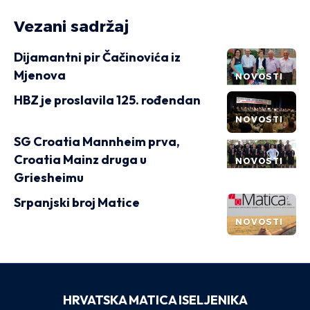
Vezani sadržaj
Dijamantni pir Čačinovića iz
Mjenova
NOVOSTI
HBZ je proslavila 125. rođendan
NOVOSTI
SG Croatia Mannheim prva,
Croatia Mainz druga u
NOVOSTI
Griesheimu
Srpanjski broj Matice
NOVOSTI
HRVATSKA MATICA ISELJENIKA