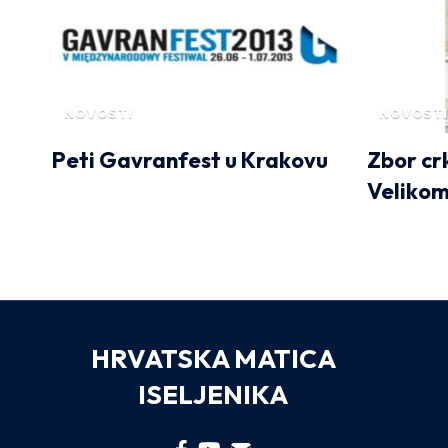
NOVOSTI
NOVOSTI
Peti Gavranfest u Krakovu
Zbor cr
Velikom
HRVATSKA MATICA
ISELJENIKA