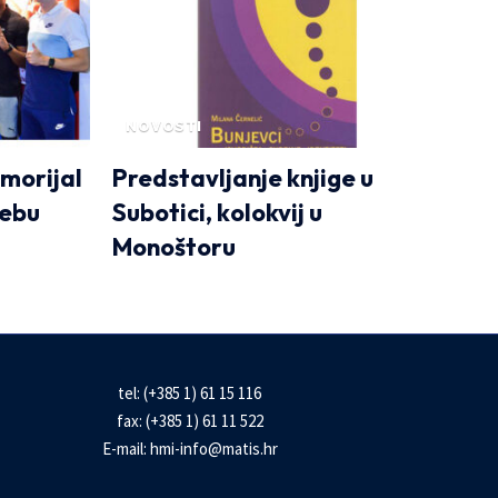
NOVOSTI
morijal
Predstavljanje knjige u
rebu
Subotici, kolokvij u
Monoštoru
tel: (+385 1) 61 15 116
fax: (+385 1) 61 11 522
E-mail:
hmi-info@matis.hr