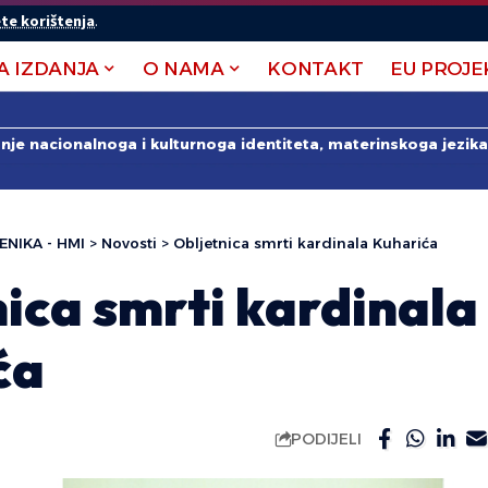
te korištenja
.
A IZDANJA
O NAMA
KONTAKT
EU PROJE
anje nacionalnoga i kulturnoga identiteta, materinskoga jezika 
ENIKA - HMI
>
Novosti
>
Obljetnica smrti kardinala Kuharića
ica smrti kardinala
ća
PODIJELI