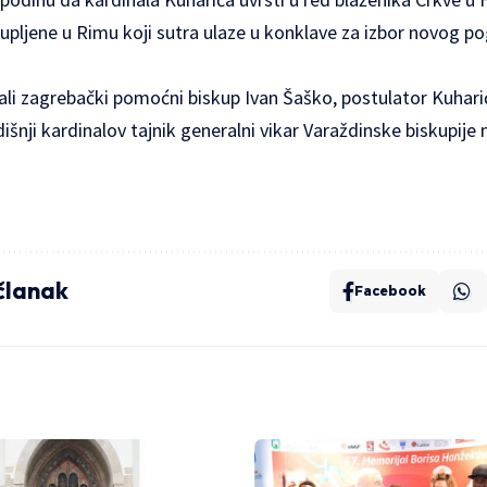
okupljene u Rimu koji sutra ulaze u konklave za izbor novog p
rali zagrebački pomoćni biskup Ivan Šaško, postulator Kuhar
išnji kardinalov tajnik generalni vikar Varaždinske biskupije
.
 članak
Facebook