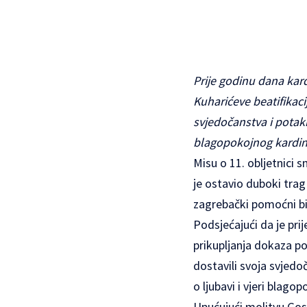
Prije godinu dana kar
Kuharićeve beatifikaci
svjedočanstva i potaknu
blagopokojnog kardin
Misu o 11. obljetnici 
je ostavio duboki trag
zagrebački pomoćni bi
Podsjećajući da je pr
prikupljanja dokaza po
dostavili svoja svjedoč
o ljubavi i vjeri blag
Upućujući molitvu Gosp