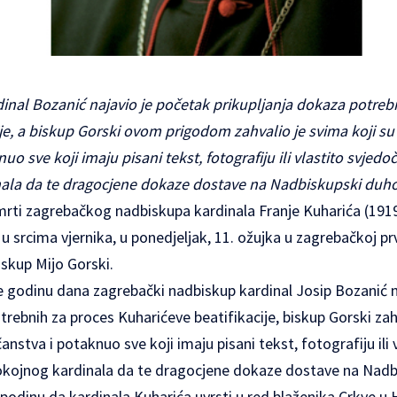
dinal Bozanić najavio je početak prikupljanja dokaza potreb
je, a biskup Gorski ovom prigodom zahvalio je svima koji su 
o sve koji imaju pisani tekst, fotografiju ili vlastito svjedoča
ala da te dragocjene dokaze dostave na Nadbiskupski duho
smrti zagrebačkog nadbiskupa kardinala Franje Kuharića (1919.
 u srcima vjernika, u ponedjeljak, 11. ožujka u zagrebačkoj pr
skup Mijo Gorski.
ije godinu dana zagrebački nadbiskup kardinal Josip Bozanić 
trebnih za proces Kuharićeve beatifikacije, biskup Gorski zahv
anstva i potaknuo sve koji imaju pisani tekst, fotografiju ili
opokojnog kardinala da te dragocjene dokaze dostave na Nadb
odinu da kardinala Kuharića uvrsti u red blaženika Crkve u Hr