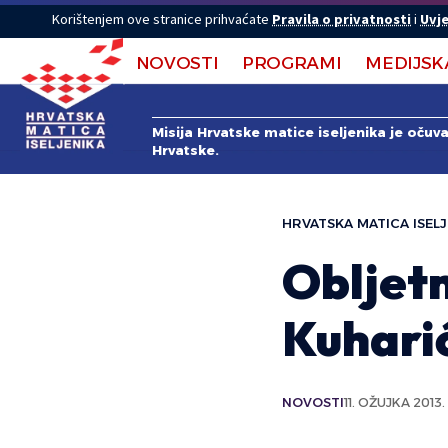
Korištenjem ove stranice prihvaćate
Pravila o privatnosti
i
Uvje
NOVOSTI
PROGRAMI
MEDIJSK
Misija Hrvatske matice iseljenika je očuv
Hrvatske.
HRVATSKA MATICA ISELJ
Obljetn
Kuhari
NOVOSTI
11. OŽUJKA 2013.