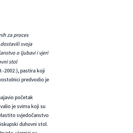
nih za proces
dostavili svoja
nstvo o ljubavi i vjeri
vni stol
-2002.), pastira koji
vostolnici predvodio je
najavio početak
alio je svima koji su
 vlastito svjedočanstvo
iskupski duhovni stol.
vata, vjernici su