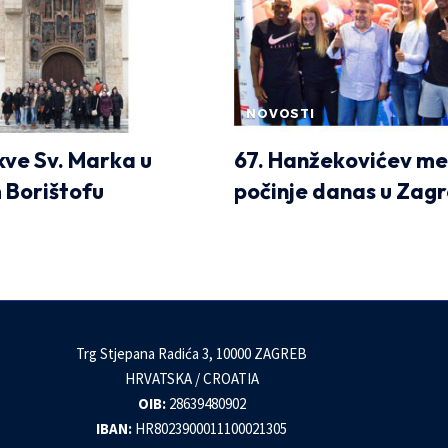
NOVOSTI
kve Sv. Marka u
67. Hanžekovićev me
 Borištofu
počinje danas u Zag
Trg Stjepana Radića 3, 10000 ZAGREB
HRVATSKA / CROATIA
OIB:
28639480902
IBAN:
HR8023900011100021305