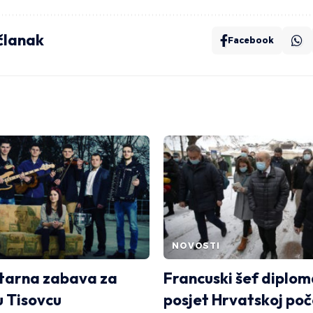
 članak
Facebook
NOVOSTI
tarna zabava za
Francuski šef diplom
u Tisovcu
posjet Hrvatskoj poč