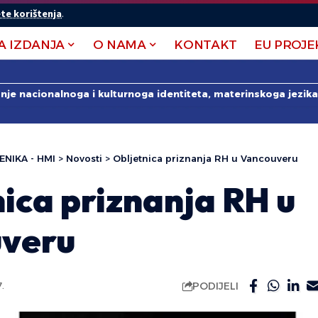
te korištenja
.
A IZDANJA
O NAMA
KONTAKT
EU PROJE
anje nacionalnoga i kulturnoga identiteta, materinskoga jezika 
ENIKA - HMI
>
Novosti
>
Obljetnica priznanja RH u Vancouveru
ica priznanja RH u
veru
PODIJELI
.