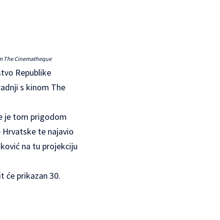
inom The Cinematheque
stvo Republike
radnji s kinom The
elje je tom prigodom
 Hrvatske te najavio
ković na tu projekciju
it će prikazan 30.