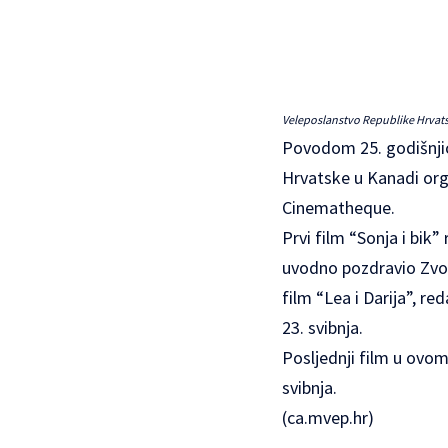
Veleposlanstvo Republike Hrvatsk
Povodom 25. godišnji
Hrvatske u Kanadi orga
Cinematheque.
Prvi film “Sonja i bik”
uvodno pozdravio Zvon
film “Lea i Darija”, r
23. svibnja.
Posljednji film u ovom
svibnja.
(
ca.mvep.hr
)