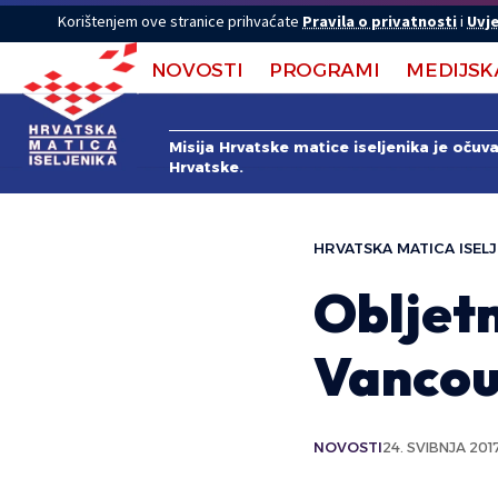
Korištenjem ove stranice prihvaćate
Pravila o privatnosti
i
Uvje
NOVOSTI
PROGRAMI
MEDIJSK
Misija Hrvatske matice iseljenika je očuv
Hrvatske.
HRVATSKA MATICA ISELJ
Obljetn
Vancou
NOVOSTI
24. SVIBNJA 2017