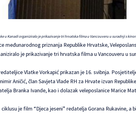
e u Kanadi organiziralo je prikazivanje tri hrvatska filma u Vancouveru u suradnji s k
ce međunarodnog priznanja Republike Hrvatske, Veleposlan
niziralo je prikazivanje tri hrvatska filma u Vancouveru u su
 redateljice Vlatke Vorkapić prikazan je 16. svibnja. Posjetit
imir Aničić, član Savjeta Vlade RH za Hrvate izvan Republike
edatelja Branka Ivande, kao i dolazak veleposlanice Marice Mat
 ciklusu je film “Djeca jeseni” redatelja Gorana Rukavine, a b