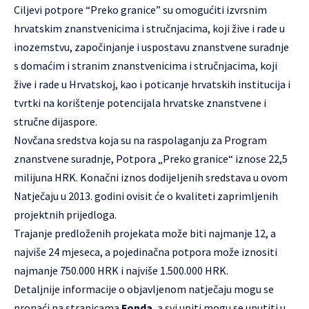
Ciljevi potpore “Preko granice” su omogućiti izvrsnim
hrvatskim znanstvenicima i stručnjacima, koji žive i rade u
inozemstvu, započinjanje i uspostavu znanstvene suradnje
s domaćim i stranim znanstvenicima i stručnjacima, koji
žive i rade u Hrvatskoj, kao i poticanje hrvatskih institucija i
tvrtki na korištenje potencijala hrvatske znanstvene i
stručne dijaspore.
Novčana sredstva koja su na raspolaganju za Program
znanstvene suradnje, Potpora „Preko granice“ iznose 22,5
milijuna HRK. Konačni iznos dodijeljenih sredstava u ovom
Natječaju u 2013. godini ovisit će o kvaliteti zaprimljenih
projektnih prijedloga.
Trajanje predloženih projekata može biti najmanje 12, a
najviše 24 mjeseca, a pojedinačna potpora može iznositi
najmanje 750.000 HRK i najviše 1.500.000 HRK.
Detaljnije informacije o objavljenom natječaju mogu se
pronaći na stranicama
Fonda
, a svi upiti mogu se uputiti u