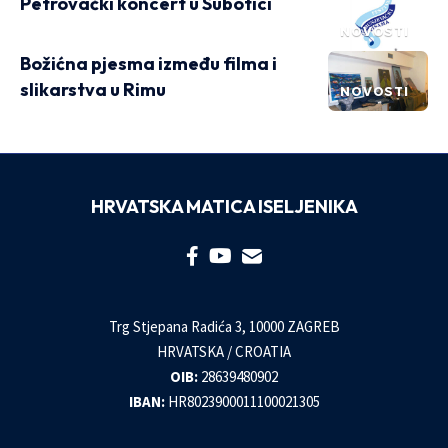
Petrovački koncert u Subotici
NOVOSTI
Božićna pjesma između filma i
slikarstva u Rimu
NOVOSTI
HRVATSKA MATICA ISELJENIKA
Trg Stjepana Radića 3, 10000 ZAGREB
HRVATSKA / CROATIA
OIB:
28639480902
IBAN:
HR8023900011100021305