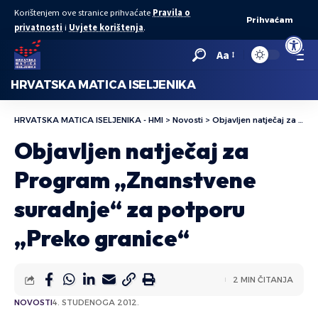
Korištenjem ove stranice prihvaćate
Pravila o
Prihvaćam
privatnosti
i
Uvjete korištenja
.
Open to
Aa
HRVATSKA MATICA ISELJENIKA
HRVATSKA MATICA ISELJENIKA - HMI
>
Novosti
>
Objavljen natječaj za Program „Znanstvene suradnje“ za potporu „Preko granice“
Objavljen natječaj za
Program „Znanstvene
suradnje“ za potporu
„Preko granice“
2 MIN ČITANJA
NOVOSTI
4. STUDENOGA 2012.