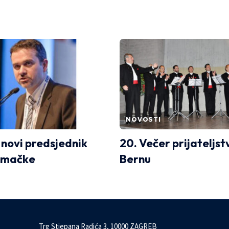
NOVOSTI
 novi predsjednik
20. Večer prijateljst
emačke
Bernu
Trg Stjepana Radića 3, 10000 ZAGREB