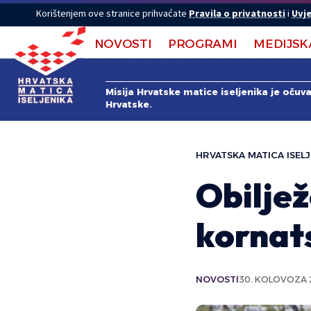
Korištenjem ove stranice prihvaćate
Pravila o privatnosti
i
Uvje
NOVOSTI
PROGRAMI
MEDIJSK
Misija Hrvatske matice iseljenika je očuv
Hrvatske.
HRVATSKA MATICA ISELJ
Obilje
kornat
NOVOSTI
30. KOLOVOZA 2