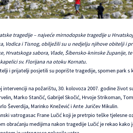
tske tragedije – najveće mirnodopske tragedije u Hrvatskoj, 
 Vodica i Tisnog, obilježili su u nedjelju njihove obitelji i prij
e, Hrvatskoga sabora, Vlade, Šibensko-kninske županije, te
pelici sv. Florijana na otoku Kornatu.
lji i prijatelji posjetili su poprište tragedije, spomen park 
 intervenciji na požarištu, 30. kolovoza 2007. godine život su 
Crvelin, Marko Stančić, Gabrijel Skočić, Hrvoje Strikoman, Tom
arlo Ševerdija, Marinko Knežević i Ante Juričev Mikulin.
nski vatrogasac Frane Lučić koji je pretrpio teške tjelesne oz
om obraćanju medijima nakon tragedije Lučić je rekao kako j
 a potom je vatrogasce pokosila vatra.