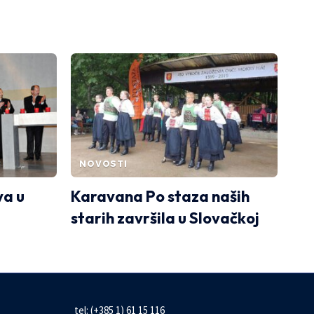
NOVOSTI
va u
Karavana Po staza naših
starih završila u Slovačkoj
tel: (+385 1) 61 15 116