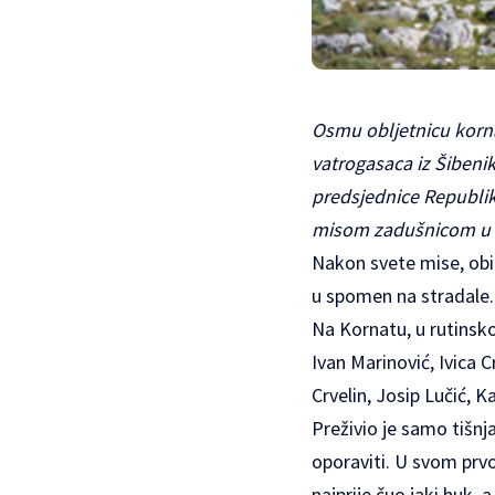
Osmu obljetnicu korna
vatrogasaca iz Šibenika,
predsjednice Republik
misom zadušnicom u ka
Nakon svete mise, obite
u spomen na stradale.
Na Kornatu, u rutinskoj
Ivan Marinović, Ivica 
Crvelin, Josip Lučić, K
Preživio je samo tišnja
oporaviti. U svom prv
najprije čuo jaki huk,