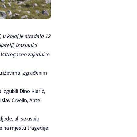
u kojoj je stradalo 12
atelji, izaslanici
 Vatrogasne zajednice
s križevima izgrađenim
izgubili Dino Klarić,
islav Crvelin, Ante
ljede, ali se uspio
e na mjestu tragedije