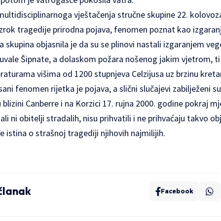
ltidisciplinarnoga vještačenja stručne skupine 22. kolovoz
 uzrok tragedije prirodna pojava, fenomen poznat kao izgar
a skupina objasnila je da su se plinovi nastali izgaranjem veg
uvale Šipnate, a dolaskom požara nošenog jakim vjetrom, ti 
peraturama višima od 1200 stupnjeva Celzijusa uz brzinu kre
ni fenomen rijetka je pojava, a slični slučajevi zabilježeni su 
 blizini Canberre i na Korzici 17. rujna 2000. godine pokraj m
i ni obitelji stradalih, nisu prihvatili i ne prihvaćaju takvo obj
 istina o strašnoj tragediji njihovih najmilijih.
 članak
Facebook