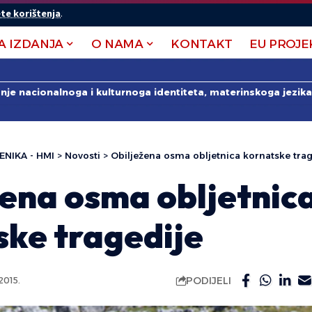
te korištenja
.
A IZDANJA
O NAMA
KONTAKT
EU PROJE
anje nacionalnoga i kulturnoga identiteta, materinskoga jezika 
ENIKA - HMI
>
Novosti
>
Obilježena osma obljetnica kornatske trag
žena osma obljetnic
ske tragedije
PODIJELI
015.