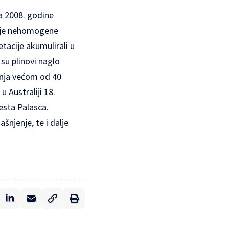
a 2008. godine
anje nehomogene
etacije akumulirali u
su plinovi naglo
tanja većom od 40
u Australiji 18.
jesta Palasca.
ašnjenje, te i dalje