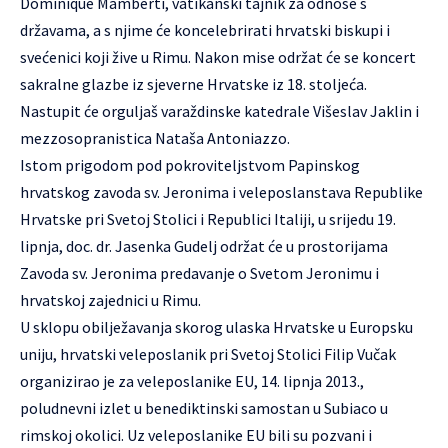
Dominique Mamberti, vatikanski tajnik za odnose s
državama, a s njime će koncelebrirati hrvatski biskupi i
svećenici koji žive u Rimu. Nakon mise održat će se koncert
sakralne glazbe iz sjeverne Hrvatske iz 18. stoljeća.
Nastupit će orguljaš varaždinske katedrale Višeslav Jaklin i
mezzosopranistica Nataša Antoniazzo.
Istom prigodom pod pokroviteljstvom Papinskog
hrvatskog zavoda sv. Jeronima i veleposlanstava Republike
Hrvatske pri Svetoj Stolici i Republici Italiji, u srijedu 19.
lipnja, doc. dr. Jasenka Gudelj održat će u prostorijama
Zavoda sv. Jeronima predavanje o Svetom Jeronimu i
hrvatskoj zajednici u Rimu.
U sklopu obilježavanja skorog ulaska Hrvatske u Europsku
uniju, hrvatski veleposlanik pri Svetoj Stolici Filip Vučak
organizirao je za veleposlanike EU, 14. lipnja 2013.,
poludnevni izlet u benediktinski samostan u Subiaco u
rimskoj okolici. Uz veleposlanike EU bili su pozvani i