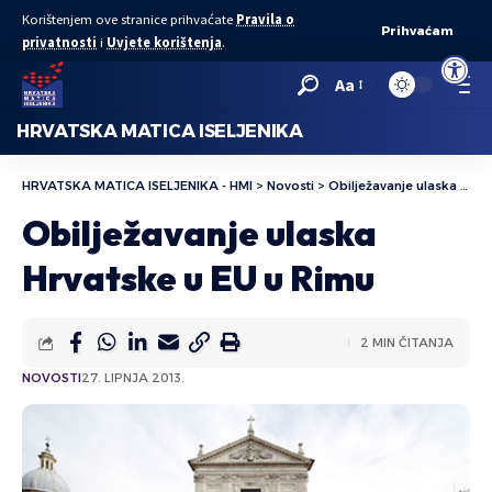
Korištenjem ove stranice prihvaćate
Pravila o
Prihvaćam
privatnosti
i
Uvjete korištenja
.
Open to
Aa
HRVATSKA MATICA ISELJENIKA
HRVATSKA MATICA ISELJENIKA - HMI
>
Novosti
>
Obilježavanje ulaska Hrvatske u EU u Rimu
Obilježavanje ulaska
Hrvatske u EU u Rimu
2 MIN ČITANJA
NOVOSTI
27. LIPNJA 2013.