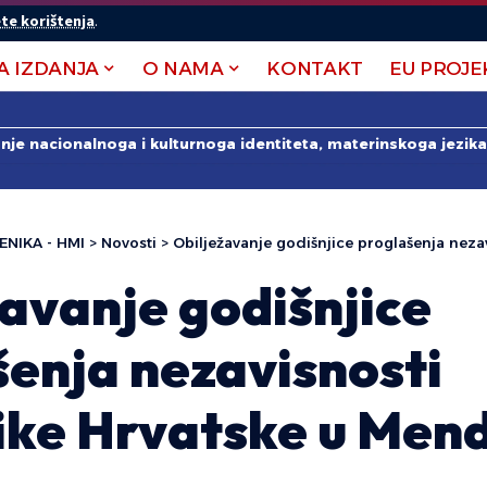
te korištenja
.
A IZDANJA
O NAMA
KONTAKT
EU PROJE
anje nacionalnoga i kulturnoga identiteta, materinskoga jezika 
ENIKA - HMI
>
Novosti
>
Obilježavanje godišnjice proglašenja nezavisnosti 
avanje godišnjice
šenja nezavisnosti
ike Hrvatske u Mend