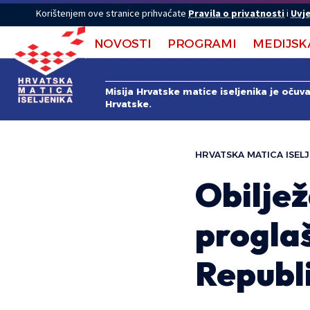
Korištenjem ove stranice prihvaćate
Pravila o privatnosti
i
Uvje
NOVOSTI
PROGRAMI
MEDIJSK
Misija Hrvatske matice iseljenika je očuv
Hrvatske.
HRVATSKA MATICA ISELJ
Obiljež
progla
Republ