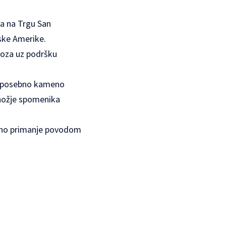
ja na
Trgu San
ske Amerike.
doza uz podršku
a posebno kameno
dnožje spomenika
beno primanje povodom