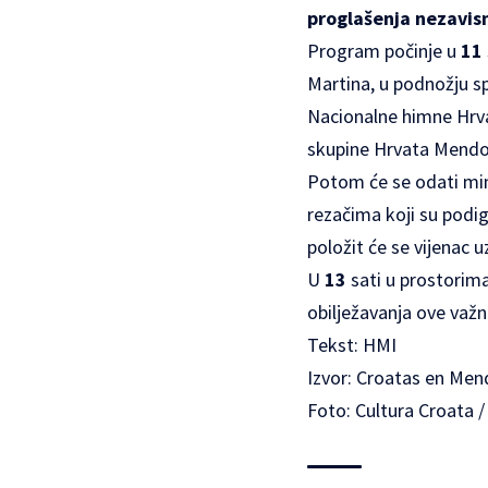
proglašenja nezavis
Program počinje u
11 
Martina
, u podnožju 
Nacionalne himne Hrva
skupine Hrvata Mendo
Potom će se odati mi
rezačima koji su podi
položit će se vijenac 
U
13
sati u prostorim
obilježavanja ove važ
Tekst: HMI
Izvor: Croatas en Men
Foto: Cultura Croata 