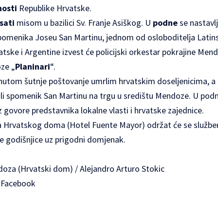
nosti
Republike Hrvatske.
sati
misom u
bazilici Sv. Franje Asiškog
. U
podne
se nastavl
spomenika
Joseu San Martinu
, jednom od osloboditelja Latin
tske i Argentine izvest će policijski orkestar pokrajine Men
ze „
Planinari
“.
nutom šutnje poštovanje umrlim hrvatskim doseljenicima, 
gli spomenik San Martinu na trgu u središtu Mendoze. U po
uz govore predstavnika lokalne vlasti i hrvatske zajednice.
a Hrvatskog doma (
Hotel Fuente Mayor
) održat će se služ
ne godišnjice uz prigodni domjenak.
doza (Hrvatski dom) / Alejandro Arturo Stokic
/ Facebook