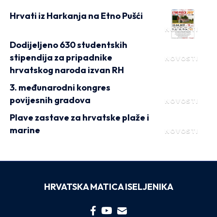
Hrvati iz Harkanja na Etno Pušći
NOVOSTI
Dodijeljeno 630 studentskih
stipendija za pripadnike
NOVOSTI
hrvatskog naroda izvan RH
3. međunarodni kongres
povijesnih gradova
NOVOSTI
Plave zastave za hrvatske plaže i
marine
NOVOSTI
HRVATSKA MATICA ISELJENIKA