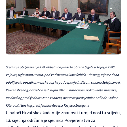
Središnje obilježavanje 450. obljetnice junačke obrane Sigeta u kojoj je 2500
vojnika, uglavnom Hrvata, pod vodstvom Nikole Šubića Zrinskog, mjesec dana
odolijevalo opsadi osmanske vojske pod zapovjedništvom sultana Sulejmana II.
Veličanstvenog, održat će se 7. rujna 2016. u nazočnosti pokrovitelja proslave,
mađarskog predsjednika Janosa Adera, hrvatske predsjednice Kolinde Grabar-
Kitarović i turskog predsjednika Recepa Tayyipa Erdogana
U palači Hrvatske akademije znanosti i umjetnosti u srijedu,
13. siječnja održana je sjednica Povjerenstva za