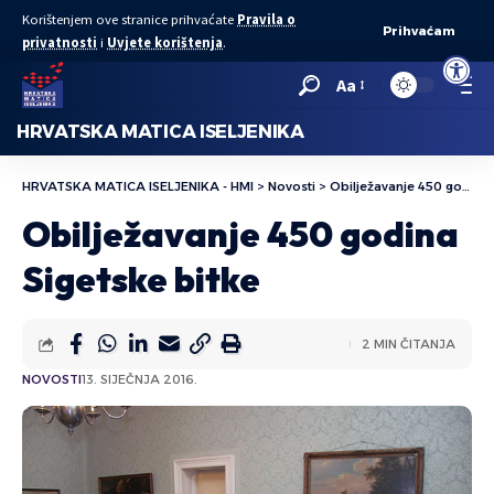
Korištenjem ove stranice prihvaćate
Pravila o
Prihvaćam
privatnosti
i
Uvjete korištenja
.
Open to
Aa
HRVATSKA MATICA ISELJENIKA
HRVATSKA MATICA ISELJENIKA - HMI
>
Novosti
>
Obilježavanje 450 godina Sigetske bitke
Obilježavanje 450 godina
Sigetske bitke
2 MIN ČITANJA
NOVOSTI
13. SIJEČNJA 2016.