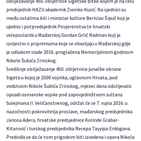
obilježavanje 450. obljetnice Sigetske bitke kojem je na čelu
predsjednik HAZU akademik Zvonko Kusić. Na sjednici su
među ostalima bili i ministar kulture Berislav Šipuš koji je
ujedno i potpredsjednik Povjerenstva te hrvatski
veleposlanik u Mađarskoj Gordan Grlić Radman koji je
izvijestio o pripremama koje se obavljaju u Mađarskoj gdje
je odlukom vlade 2016. proglašena Memorijalnom godinom
Nikole Šubića Zrinskog.
Središnje obilježavanje 450. obljetnice junačke obrane
Sigeta u kojoj je 2500 vojnika, uglavnom Hrvata, pod
vodstvom Nikole Šubića Zrinskog, mjesec dana odolijevalo
opsadi osmanske vojske pod zapovjedništvom sultana
Sulejmana II. Veličanstvenog, održat će se 7. rujna 2016. u
nazočnosti pokrovitelja proslave, mađarskog predsjednika
Janosa Adera, hrvatske predsjednice Kolinde Grabar-
Kitarović i turskog predsjednika Recepa Tayyipa Erdogana.
Predviđa se da će tom prigodom biti izvedena i opera Nikola