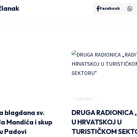
 članak
Facebook
NOVOSTI
a blagdana sv.
DRUGA RADIONICA „
a Mandića i skup
U HRVATSKOJ U
u Padovi
TURISTIČKOM SEKT