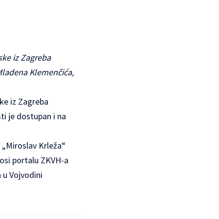
ske iz Zagreba
“Mladena Klemenčića,
ske iz Zagreba
ti je dostupan i na
 „Miroslav Krleža“
osi portalu
ZKVH-a
a u Vojvodini