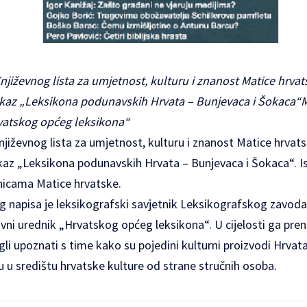
njiževnog lista za umjetnost, kulturu i znanost Matice hrvat
 prikaz „Leksikona podunavskih Hrvata – Bunjevaca i Šokaca
vatskog općeg leksikona“
jiževnog lista za umjetnost, kulturu i znanost Matice hrvat
prikaz „Leksikona podunavskih Hrvata – Bunjevaca i Šokaca“. Is
nicama Matice hrvatske.
 napisa je leksikografski savjetnik Leksikografskog zavoda
vni urednik „Hrvatskog općeg leksikona“. U cijelosti ga pren
ogli upoznati s time kako su pojedini kulturni proizvodi Hrvat
ju u središtu hrvatske kulture od strane stručnih osoba.