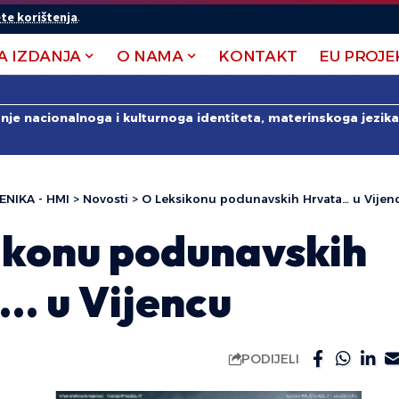
te korištenja
.
A IZDANJA
O NAMA
KONTAKT
EU PROJE
anje nacionalnoga i kulturnoga identiteta, materinskoga jezika 
ENIKA - HMI
>
Novosti
>
O Leksikonu podunavskih Hrvata… u Vijen
ikonu podunavskih
… u Vijencu
PODIJELI