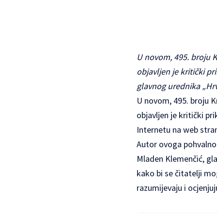
U novom, 495. broju K
objavljen je kritički
glavnog urednika „Hr
U novom, 495. broju Kn
objavljen je kritički 
Internetu na web stra
Autor ovoga pohvalnog
Mladen Klemenčić, gla
kako bi se čitatelji m
razumijevaju i ocjenju