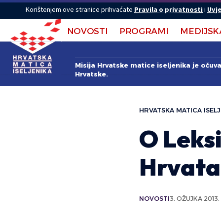
Korištenjem ove stranice prihvaćate
Pravila o privatnosti
i
Uvje
NOVOSTI
PROGRAMI
MEDIJSK
Misija Hrvatske matice iseljenika je očuv
Hrvatske.
HRVATSKA MATICA ISELJ
O Leks
Hrvata
NOVOSTI
3. OŽUJKA 2013.