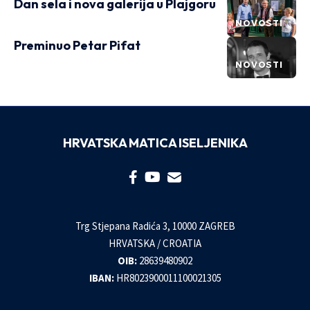
Dan sela i nova galerija u Plajgoru
NOVOSTI
Preminuo Petar Pifat
NOVOSTI
HRVATSKA MATICA ISELJENIKA
Trg Stjepana Radića 3, 10000 ZAGREB
HRVATSKA / CROATIA
OIB:
28639480902
IBAN:
HR8023900011100021305