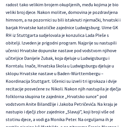
radost tako velikim brojem okupljenih, među kojima je bio
veliki broj djece. Nakon molitve, domovina je pozdravljena
himnom, a na pozornici su bili istaknuti njemački, hrvatski i
barjak Hrvatske katoličke zajednice Ludwigsburg. Uime GK
RH iz Stuttgarta sudjelovala je konzulica Lada Pleše s
obitelji. Izveden je prigodni program. Najprije su nastupili
učenici Hrvatske dopunske nastave pod vodstvom njihove
učiteljice Danijele Zubak, koja djeluje u Ludwigsburgu i
Korntalu. Inače, Hrvatska škola u Ludwigsburgu djeluje u
sklopu Hrvatske nastave u Baden-Württembergu –
Koordinacija Stuttgart. Učenici su izveli tri igrokaza i dvije
recitacije posvećene sv. Nikoli. Nakon njih nastupila je dječja
folklorna skupina te zajednice „Hrvatsko sunce” pod
vodstvom Anite Bilandžije i Jakoba Petričevića. Na kraju je
nastupio i dječji zbor zajednice „Slavuji”, koji broji više od
stotinu djece, a vodi ga Monika Peter. Na orguljama ih je