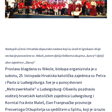
Nastupili učenici Hrvatske dopunske nastave koji su izveli tri igrokaza i dvije
recitacije posvećene sv. Nikoli, potom dječja folklorna skupina „Sunce“i dječji
zbor zajednice „Slavuji“
Proslavu blagdana sv. Nikole, biskupa organizirala je u
subotu, 25. listopada Hrvatska katolička zajednica sv. Petra
i Pavla iz Ludwigsburga. Sve je u punoj dvorani
„Mehrzwerkhalle” u Ludwigsburg-Oßweilu pozdravio
voditelj hrvatskih katoličkih zajednica Ludwigsburg i
Korntal fra Ante Maleš, član Franjevačke provincije
Presvetoga Otkupitelja sa sjedištem u Splitu, koji je izrazio