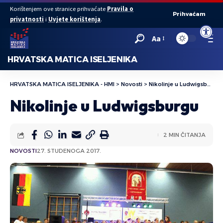
Korištenjem ove stranice prihvaćate
Pravila o
Prihvaćam
privatnosti
i
Uvjete korištenja
.
Open to
Aa
HRVATSKA MATICA ISELJENIKA
HRVATSKA MATICA ISELJENIKA - HMI
>
Novosti
>
Nikolinje u Ludwigsburgu
Nikolinje u Ludwigsburgu
2 MIN ČITANJA
NOVOSTI
27. STUDENOGA 2017.