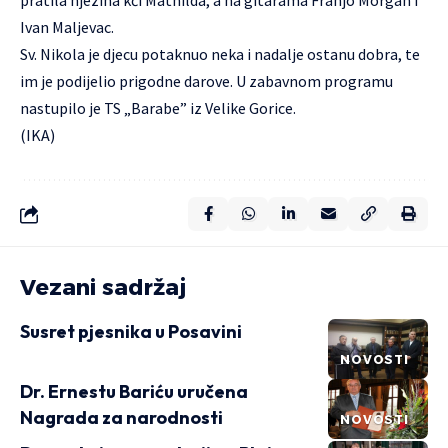
pratila njezina kći Mathilda, a na gitarama Franjo Morgan i
Ivan Maljevac.
Sv. Nikola je djecu potaknuo neka i nadalje ostanu dobra, te
im je podijelio prigodne darove. U zabavnom programu
nastupilo je TS „Barabe” iz Velike Gorice.
(IKA)
Vezani sadržaj
Susret pjesnika u Posavini
NOVOSTI
Dr. Ernestu Bariću uručena
Nagrada za narodnosti
NOVOSTI