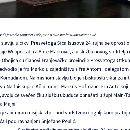
sada je Marko Domazet-Lošo, a HKM Münster fra Nikola Matanović
avlju u crkvi Presvetoga Srca Isusova 24. rujna se oprostio 
ije Wuppertal fra Ante Marković, a u službu novog voditelja 
bojica su članovi Franjevačke provincije Presvetoga Otkupi
predvodio je fra Marko u zajedništvu s fra Antom i delegatom
Komadinom. Na misnom slavlju bio je i biskupski vikar za in
tvo Nadbiskupije Köln mons. Markus Hofmann. Fra Ante koji je
, svoju će svećeničku službu ubuduće obnašati u župi Main
a Majni.
 je animirao misijski zbor pod vodstvom i oguljskom pratn
ća i pod ravnanjem Snježane Peulić.
Svečanim nedjeljnim misnim slavljem, 24. rujna, u pu