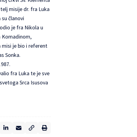
elj misije dr. fra Luka
 su članovi
odio je fra Nikola u
com Komadinom,
isi je bio i referent
as Sonka.
1987.
alio fra Luka te je sve
esvetoga Srca Isusova