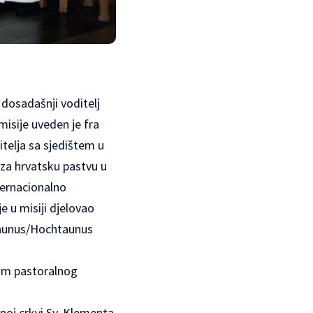
dosadašnji voditelj
misije uveden je fra
telja sa sjedištem u
 za hrvatsku pastvu u
ternacionalno
 u misiji djelovao
-Taunus/Hochtaunus
jom pastoralnog
noj crkvi Sv. Klementa