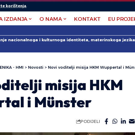
te korištenja
.
A IZDANJA
O NAMA
KONTAKT
EU PROJE
anje nacionalnoga i kulturnoga identiteta, materinskoga jezika 
ENIKA - HMI
>
Novosti
>
Novi voditelji misija HKM Wuppertal i Mün
ditelji misija HKM
tal i Münster
PODIJELI