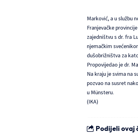
Marković, a u službu n
Franjevačke provincije
zajedništvu s dr. fra
njemačkim svećenikom 
dušobrižništva za kat
Propovijedao je dr. Mar
Na kraju je svima na s
pozvao na susret nako
u Münsteru.
(IKA)
Podijeli ovaj