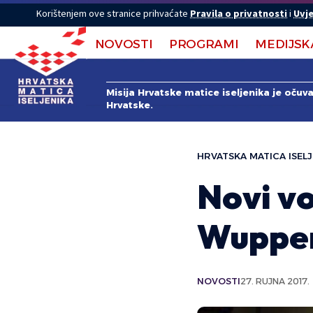
Korištenjem ove stranice prihvaćate
Pravila o privatnosti
i
Uvje
NOVOSTI
PROGRAMI
MEDIJSK
Misija Hrvatske matice iseljenika je očuv
Hrvatske.
HRVATSKA MATICA ISELJ
Novi vo
Wupper
NOVOSTI
27. RUJNA 2017.