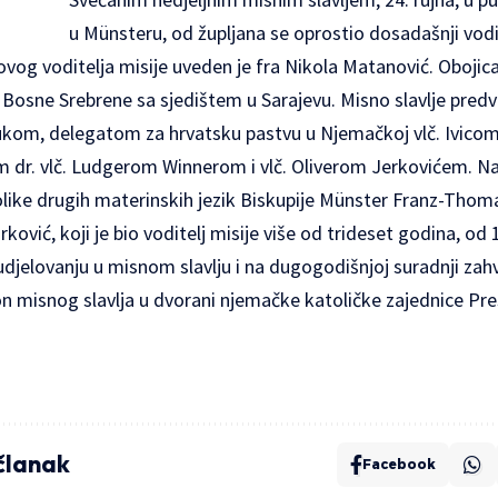
u Münsteru, od župljana se oprostio dosadašnji vodit
ovog voditelja misije uveden je fra Nikola Matanović. Obojica
 Bosne Srebrene sa sjedištem u Sarajevu. Misno slavlje predv
 Lukom, delegatom za hrvatsku pastvu u Njemačkoj vlč. Ivi
dr. vlč. Ludgerom Winnerom i vlč. Oliverom Jerkovićem. Na m
olike drugih materinskih jezik Biskupije Münster Franz-Thom
ković, koji je bio voditelj misije više od trideset godina, od 
udjelovanju u misnom slavlju i na dugogodišnjoj suradnji zahv
n misnog slavlja u dvorani njemačke katoličke zajednice Pr
 članak
Facebook