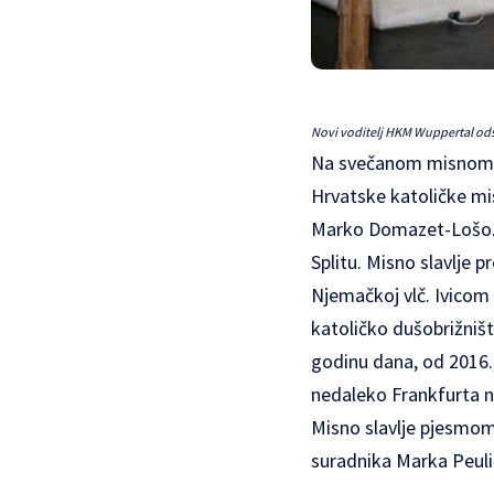
Novi voditelj HKM Wuppertal od
Na svečanom misnom sl
Hrvatske katoličke mis
Marko Domazet-Lošo. O
Splitu. Misno slavlje 
Njemačkoj vlč. Ivicom 
katoličko dušobrižniš
godinu dana, od 2016.
nedaleko Frankfurta n
Misno slavlje pjesmom
suradnika Marka Peuli