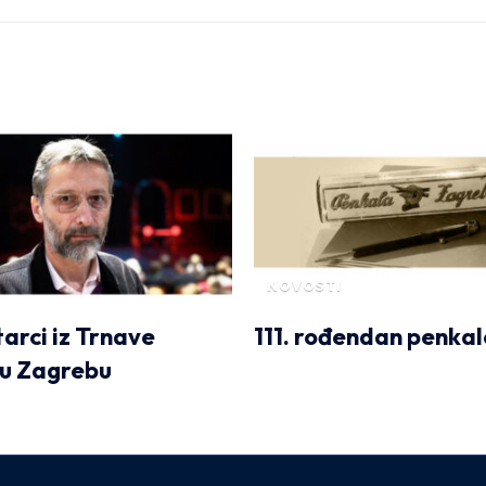
NOVOSTI
tarci iz Trnave
111. rođendan penkal
 u Zagrebu