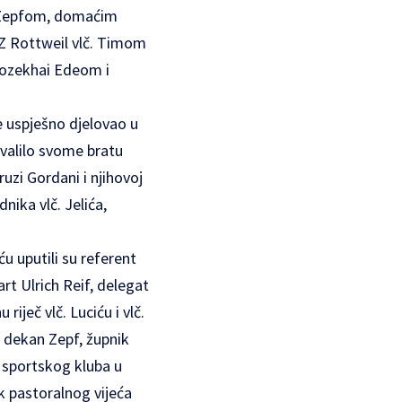
m Zepfom, domaćim
KZ Rottweil vlč. Timom
iozekhai Edeom i
je uspješno djelovao u
hvalilo svome bratu
ruzi Gordani i njihovoj
dnika vlč. Jelića,
ću uputili su referent
rt Ulrich Reif, delegat
iječ vlč. Luciću i vlč.
, dekan Zepf, župnik
 sportskog kluba u
k pastoralnog vijeća