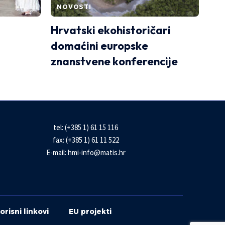
NOVOSTI
Hrvatski ekohistoričari
domaćini europske
znanstvene konferencije
tel: (+385 1) 61 15 116
fax: (+385 1) 61 11 522
E-mail:
hmi-info@matis.hr
orisni linkovi
EU projekti