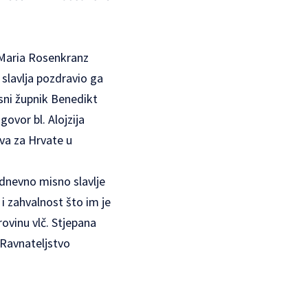
. Maria Rosenkranz
slavlja pozdravio ga
sni župnik Benedikt
ovor bl. Alojzija
tva za Hrvate u
odnevno misno slavlje
 i zahvalnost što im je
ovinu vlč. Stjepana
 Ravnateljstvo