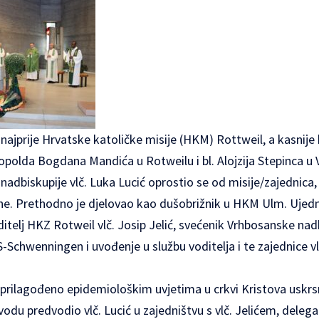
 najprije Hrvatske katoličke misije (HKM) Rottweil, a kasnije 
eopolda Bogdana Mandića u Rotweilu i bl. Alojzija Stepinca 
adbiskupije vlč. Luka Lucić oprostio se od misije/zajednica,
dine. Prethodno je djelovao kao dušobrižnik u HKM Ulm. Ujed
itelj HKZ Rotweil vlč. Josip Jelić, svećenik Vrhbosanske nadb
Schwenningen i uvođenje u službu voditelja i te zajednice vlč
 prilagođeno epidemiološkim uvjetima u crkvi Kristova uskrs
vodu predvodio vlč. Lucić u zajedništvu s vlč. Jelićem, dele