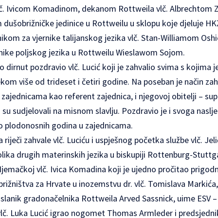
lč. Ivicom Komadinom, dekanom Rottweila vlč. Albrechto
 dušobrižničke jedinice u Rottweilu u sklopu koje djeluje H
kom za vjernike talijanskog jezika vlč. Stan-Williamom Osh
nike poljskog jezika u Rottweilu Wieslawom Sojom.
o dirnut pozdravio vlč. Lucić koji je zahvalio svima s kojima 
ekom više od trideset i četiri godine. Na poseban je način za
 zajednicama kao referent zajednica, i njegovoj obitelji – sup
ji su sudjelovali na misnom slavlju. Pozdravio je i svoga naslje
o plodonosnih godina u zajednicama.
 riječi zahvale vlč. Luciću i uspješnog početka službe vlč. Jeli
lika drugih materinskih jezika u biskupiji Rottenburg-Stuttga
emačkoj vlč. Ivica Komadina koji je ujedno pročitao prigodnu r
brižništva za Hrvate u inozemstvu dr. vlč. Tomislava Markića
zaslanik gradonačelnika Rottweila Arved Sassnick, uime ESV –
vlč. Luka Lucić igrao nogomet Thomas Armleder i predsjedni