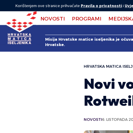
Korištenjem ove stranice prihvaćate
Pravila o privatnosti
i
Uvje
NOVOSTI
PROGRAMI
MEDIJSK
Misija Hrvatske matice iseljenika je očuv
Hrvatske.
HRVATSKA MATICA ISELJ
Novi vo
Rotwei
NOVOSTI
6. LISTOPADA 2