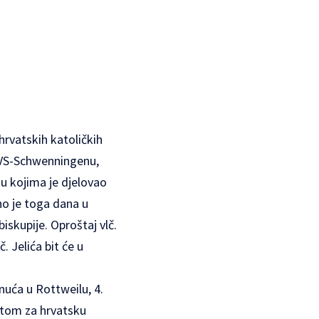
hrvatskih katoličkih
u VS-Schwenningenu,
 u kojima je djelovao
no je toga dana u
iskupije. Oproštaj vlč.
. Jelića bit će u
nuća u Rottweilu, 4.
gatom za hrvatsku