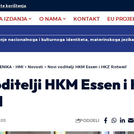
te korištenja
.
A IZDANJA
O NAMA
KONTAKT
EU PROJE
anje nacionalnoga i kulturnoga identiteta, materinskoga jezika 
ENIKA - HMI
>
Novosti
>
Novi voditelji HKM Essen i HKZ Rotweil
ditelji HKM Essen i
l
PODIJELI
020.