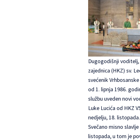
Dugogodišnji voditelj,
zajednica (HKZ) sv. L
svećenik Vrhbosanske n
od 1. lipnja 1986. go
službu uveden novi vod
Luke Lucića od HKZ VS-
nedjelju, 18. listopada.
Svečano misno slavlje
listopada, u tom je po