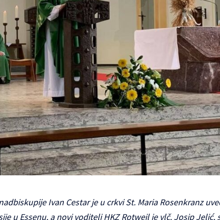
adbiskupije Ivan Cestar je u crkvi St. Maria Rosenkranz uve
ije u Essenu, a novi voditelj HKZ Rotweil je vlč. Josip Jelić