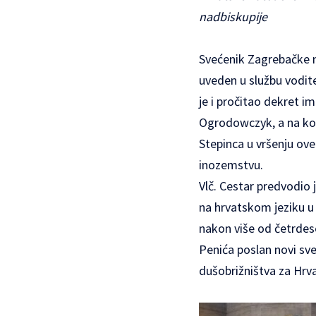
nadbiskupije
Svećenik Zagrebačke na
uveden u službu vodit
je i pročitao dekret 
Ogrodowczyk, a na konc
Stepinca u vršenju ove
inozemstvu.
Vlč. Cestar predvodio 
na hrvatskom jeziku u e
nakon više od četrdese
Penića poslan novi sve
dušobrižništva za Hrv