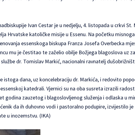
dbiskupije Ivan Cestar je u nedjelju, 4. listopada u crkvi St
elja Hrvatske katoličke misije u Essenu. Na početku misnoga 
imenovanja essenskoga biskupa Franza Josefa Overbecka mje
u mu je čestitao te zaželio obilje Božjega blagoslova uz zag
 službe dr. Tomislav Markić, nacionalni ravnatelj dušobrižniš
je istoga dana, uz koncelebraciju dr. Markića, i redovito pop
ssenskoj katedrali. Vjernici su na oba susreta izrazili radost
t godina zauzetog i blagoslovljenog služenja i odlaska u mir
ćenik da ih duhovno vodi i pastoralno podupire, izvijestilo je
ate u inozemstvu. (IKA)