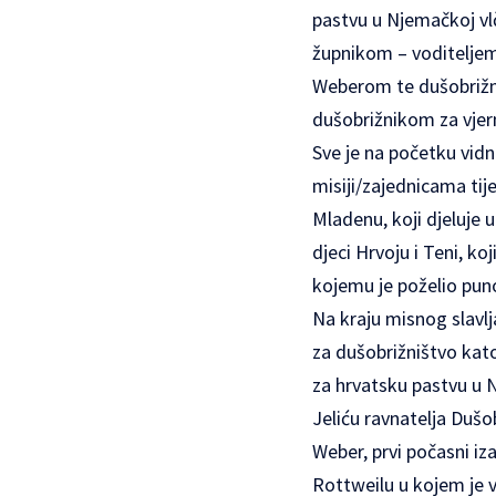
pastvu u Njemačkoj v
župnikom – voditeljem
Weberom te dušobrižni
dušobrižnikom za vjer
Sve je na početku vidn
misiji/zajednicama tij
Mladenu, koji djeluje u
djeci Hrvoju i Teni, ko
kojemu je poželio pun
Na kraju misnog slavlja
za dušobrižništvo kato
za hrvatsku pastvu u Nj
Jeliću ravnatelja Dušo
Weber, prvi počasni i
Rottweilu u kojem je 