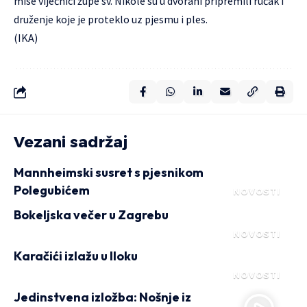
mise vijećnici župe sv. Nikole su u dvorani pripremili ručak i
druženje koje je proteklo uz pjesmu i ples.
(IKA)
Vezani sadržaj
Mannheimski susret s pjesnikom
Polegubićem
NOVOSTI
Bokeljska večer u Zagrebu
NOVOSTI
Karačići izlažu u Iloku
NOVOSTI
Jedinstvena izložba: Nošnje iz