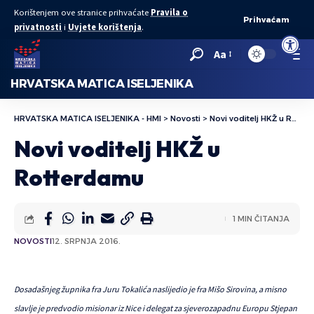
Korištenjem ove stranice prihvaćate
Pravila o
Prihvaćam
privatnosti
i
Uvjete korištenja
.
Open to
Aa
HRVATSKA MATICA ISELJENIKA
HRVATSKA MATICA ISELJENIKA - HMI
>
Novosti
>
Novi voditelj HKŽ u Rotterdamu
Novi voditelj HKŽ u
Rotterdamu
1 MIN ČITANJA
NOVOSTI
12. SRPNJA 2016.
Dosadašnjeg župnika fra Juru Tokalića naslijedio je fra Mišo Sirovina, a misno
slavlje je predvodio misionar iz Nice i delegat za sjeverozapadnu Europu Stjepan