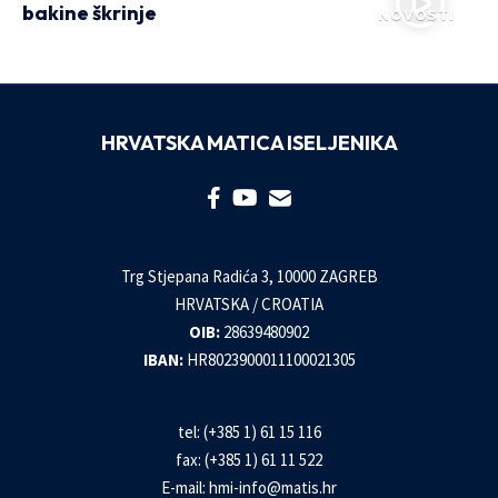
bakine škrinje
NOVOSTI
HRVATSKA MATICA ISELJENIKA
Trg Stjepana Radića 3, 10000 ZAGREB
HRVATSKA / CROATIA
OIB:
28639480902
IBAN:
HR8023900011100021305
tel: (+385 1) 61 15 116
fax: (+385 1) 61 11 522
E-mail:
hmi-info@matis.hr