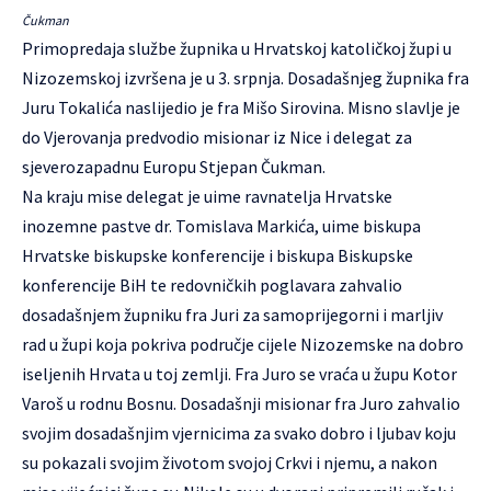
Čukman
Primopredaja službe župnika u Hrvatskoj katoličkoj župi u
Nizozemskoj izvršena je u 3. srpnja. Dosadašnjeg župnika fra
Juru Tokalića naslijedio je
fra Mišo Sirovina
.
Misno slavlje je
do Vjerovanja predvodio misionar iz Nice i delegat za
sjeverozapadnu Europu Stjepan Čukman.
Na kraju mise delegat je uime ravnatelja Hrvatske
inozemne pastve dr. Tomislava Markića, uime biskupa
Hrvatske biskupske konferencije i biskupa Biskupske
konferencije BiH te redovničkih poglavara zahvalio
dosadašnjem župniku fra Juri za samoprijegorni i marljiv
rad u župi koja pokriva područje cijele Nizozemske na dobro
iseljenih Hrvata u toj zemlji. Fra Juro se vraća u župu Kotor
Varoš u rodnu Bosnu. Dosadašnji misionar fra Juro zahvalio
svojim dosadašnjim vjernicima za svako dobro i ljubav koju
su pokazali svojim životom svojoj Crkvi i njemu, a nakon