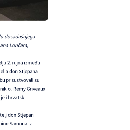
eđu dosadašnjega
pana Lončara,
lju 2. rujna između
elja don Stjepana
bu prisustvovali su
nik o. Remy Griveaux i
je i hrvatski
telj don Stjepan
upine Samona iz