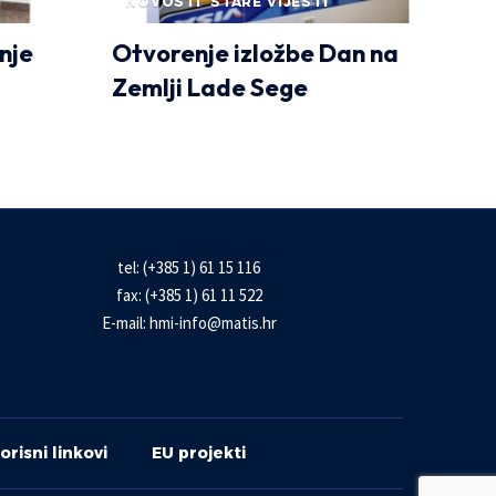
NOVOSTI
STARE VIJESTI
nje
Otvorenje izložbe Dan na
Zemlji Lade Sege
tel: (+385 1) 61 15 116
fax: (+385 1) 61 11 522
E-mail:
hmi-info@matis.hr
orisni linkovi
EU projekti