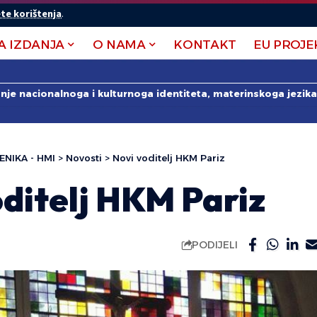
te korištenja
.
A IZDANJA
O NAMA
KONTAKT
EU PROJE
anje nacionalnoga i kulturnoga identiteta, materinskoga jezika 
ENIKA - HMI
>
Novosti
>
Novi voditelj HKM Pariz
ditelj HKM Pariz
PODIJELI