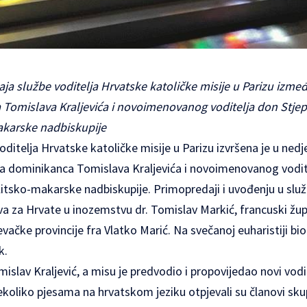
aja službe voditelja Hrvatske katoličke misije u Parizu izm
 Tomislava Kraljevića i novoimenovanog voditelja don Stje
akarske nadbiskupije
ditelja Hrvatske katoličke misije u Parizu izvršena je u nedje
a dominikanca Tomislava Kraljevića i novoimenovanog vodit
itsko-makarske nadbiskupije. Primopredaji i uvođenju u služ
va za Hrvate u inozemstvu dr. Tomislav Markić, francuski žup
vačke provincije fra Vlatko Marić. Na svečanoj euharistiji bio 
k.
mislav Kraljević, a misu je predvodio i propovijedao novi vodi
ekoliko pjesama na hrvatskom jeziku otpjevali su članovi sk