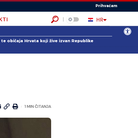
Prihvaćam
EN
HR
KTI
ES
Open to
te običaja Hrvata koji žive izvan Republike
1 MIN ČITANJA