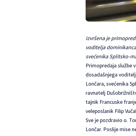
Izvršena je primopred
voditelja dominikanca
svećenika Splitsko-m
Primopredaja službe vo
dosadašnjega voditelj
Lončara, svećenika Spl
ravnatelj Dušobrižništ
tajnik Francuske franje
veleposlanik Filip Vuča
Sve je pozdravio o. To
Lončar. Poslije mise n