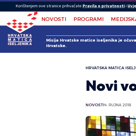
Korištenjem ove stranice prihvaćate
Pravila o privatnosti
i
Uvje
NOVOSTI
PROGRAMI
MEDIJSK
Misija Hrvatske matice iseljenika je očuv
Hrvatske.
HRVATSKA MATICA ISELJ
Novi vo
NOVOSTI
4. RUJNA 2018.