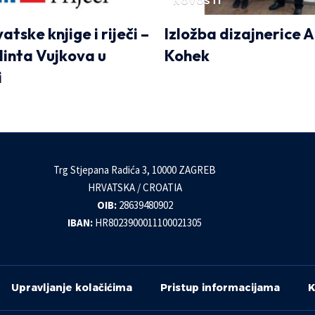
NOVOSTI
atske knjige i riječi –
Izložba dizajnerice A
linta Vujkova u
Kohek
i
Trg Stjepana Radića 3, 10000 ZAGREB
HRVATSKA / CROATIA
OIB:
28639480902
IBAN:
HR8023900011100021305
Upravljanje kolačićima
Pristup informacijama
K