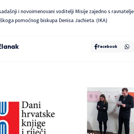
adašnji i novoimenovani voditelji Misije zajedno s ravnate
ariškoga pomoćnog biskupa Denisa Jachieta. (IKA)
 članak
Facebook