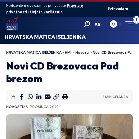
Korištenjem ove stranice prihvaćate
Pravila o
Prihvaćam
privatnosti
i
Uvjete korištenja
.
Ope
Aa
HRVATSKA MATICA ISELJENIKA
HRVATSKA MATICA ISELJENIKA - HMI
>
Novosti
>
Novi CD Brezovaca Pod brezom
Novi CD Brezovaca Pod
brezom
1 MIN ČITANJA
NOVOSTI
28. PROSINCA 2021.