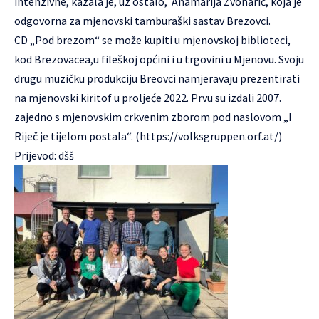
intenzivne, kazala je, uz ostalo, Anamarija Zvonarić, koja je
odgovorna za mjenovski tamburaški sastav Brezovci.
CD „Pod brezom“ se može kupiti u mjenovskoj biblioteci,
kod Brezovacea,u fileškoj općini i u trgovini u Mjenovu. Svoju
drugu muzičku produkciju Breovci namjeravaju prezentirati
na mjenovski kiritof u proljeće 2022. Prvu su izdali 2007.
zajedno s mjenovskim crkvenim zborom pod naslovom „I
Riječ je tijelom postala“. (
https://volksgruppen.orf.at/
)
Prijevod: dšš