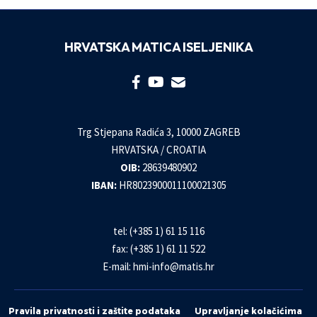
HRVATSKA MATICA ISELJENIKA
Trg Stjepana Radića 3, 10000 ZAGREB
HRVATSKA / CROATIA
OIB:
28639480902
IBAN:
HR8023900011100021305
tel: (+385 1) 61 15 116
fax: (+385 1) 61 11 522
E-mail:
hmi-info@matis.hr
Pravila privatnosti i zaštite podataka
Upravljanje kolačićima