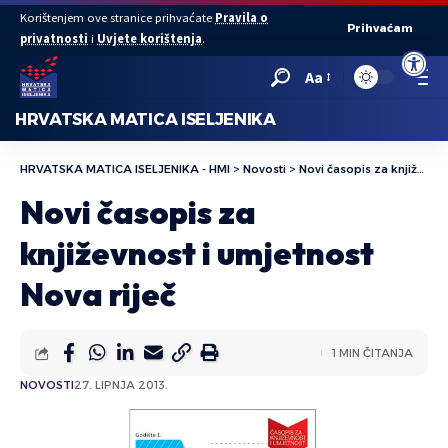
Korištenjem ove stranice prihvaćate
Pravila o
Prihvaćam
privatnosti
i
Uvjete korištenja
.
Open to
Aa
HRVATSKA MATICA ISELJENIKA
HRVATSKA MATICA ISELJENIKA - HMI
>
Novosti
>
Novi časopis za književnost i umjetnost Nova riječ
Novi časopis za
književnost i umjetnost
Nova riječ
1 MIN ČITANJA
NOVOSTI
27. LIPNJA 2013.