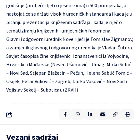
godišnje (proljeće-ljeto i jesen-zima) u 500 primjeraka, a
nastojat će se držati visokih uredničkih standarda i kada je u
pitanju prezentacija književnih sadržaja i kada je riječ o
tematiziranju književnih i umjetničkih fenomena.
Glavni i odgovorni urednik Nove riječi je Tomislav Žigmanov,
a zamjenik glavnog i odgovornog urednika je Vladan Čutura.
Savjet časopisa čine književnici i znanstvenici iz Vojvodine,
Hrvatske i Mađarske (Neven Ušumović – Umag, Mirko Sebić
– Novi Sad, Stjepan Blažetin – Pečuh, Helena Sablić Tomić –
Osijek, Petar Vuković – Zagreb, Darko Vuković – Novi Sad i
Vojislav Sekelj – Subotica). (ZKVH)
Vezani sadržaj