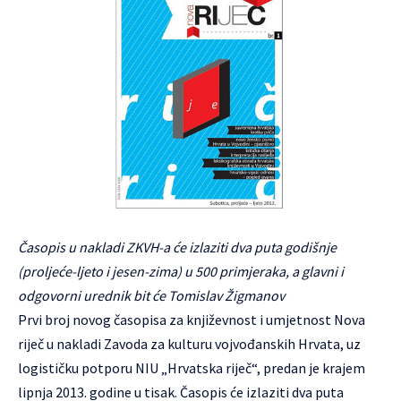
Časopis u nakladi ZKVH-a će izlaziti dva puta godišnje
(proljeće-ljeto i jesen-zima) u 500 primjeraka, a glavni i
odgovorni urednik bit će Tomislav Žigmanov
Prvi broj novog časopisa za književnost i umjetnost Nova
riječ u nakladi Zavoda za kulturu vojvođanskih Hrvata, uz
logističku potporu NIU „Hrvatska riječ“, predan je krajem
lipnja 2013. godine u tisak. Časopis će izlaziti dva puta