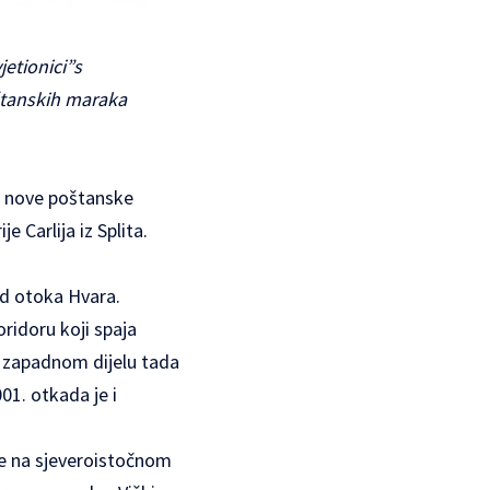
jetionici”s
oštanskih maraka
ri nove poštanske
e Carlija iz Splita.
od otoka Hvara.
ridoru koji spaja
, zapadnom dijelu tada
01. otkada je i
de na sjeveroistočnom