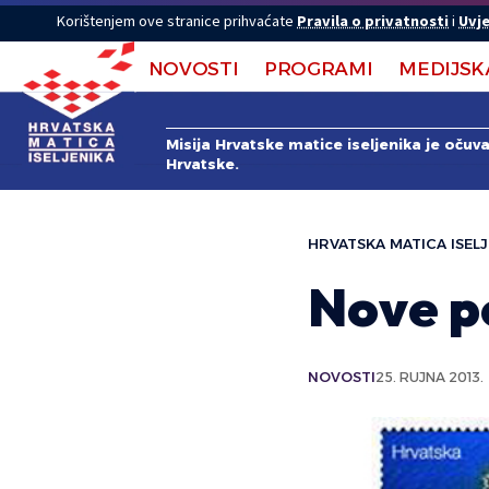
Korištenjem ove stranice prihvaćate
Pravila o privatnosti
i
Uvje
NOVOSTI
PROGRAMI
MEDIJSK
Misija Hrvatske matice iseljenika je očuv
Hrvatske.
HRVATSKA MATICA ISELJ
Nove p
NOVOSTI
25. RUJNA 2013.