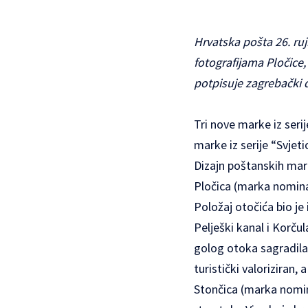
Hrvatska pošta 26. ruj
fotografijama Pločice,
potpisuje zagrebački 
Tri nove marke iz seri
marke iz serije “Svjeti
Dizajn poštanskih mar
Pločica (marka nominal
Položaj otočića bio j
Pelješki kanal i Korč
golog otoka sagradila 
turistički valoriziran,
Stončica (marka nomin