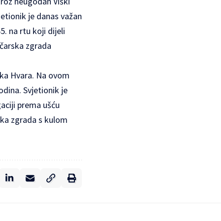
 kroz neugodan Viški
jetionik je danas važan
na rtu koji dijeli
ičarska zgrada
toka Hvara. Na ovom
dina. Svjetionik je
aciji prema ušću
rska zgrada s kulom