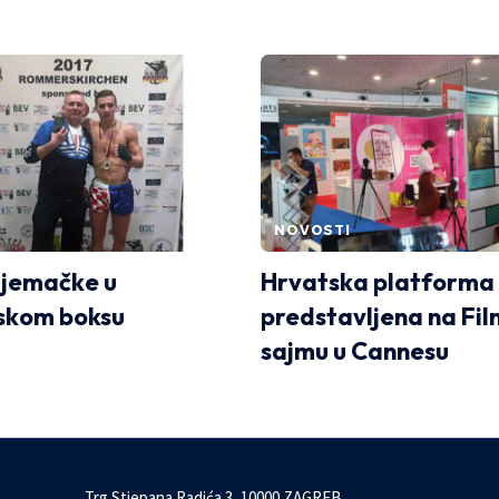
NOVOSTI
Njemačke u
Hrvatska platforma
skom boksu
predstavljena na Fi
sajmu u Cannesu
Trg Stjepana Radića 3, 10000 ZAGREB