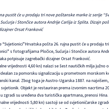
na pustit će u prodaju tri nove poštanske marke iz serije “Sv
 Sućurja i Stončice autora Andrije Carlija iz Splita. Dizajn p
dizajner Orsat Franković
je “Svjetionici”Hrvatska pošta 26. rujna pustit će u prodaju t
onici” s fotografijama Pločice, Sućurja i Stončice autora Andrij
aka potpisuje zagrebački dizajner Orsat Franković.
ne vrijednosti 4,60 kn) nalazi se šest nautičkih milja južno 
e idealan za pomorsku signalizaciju u prometnom morskom ko
ulanski kanal. Zbog toga je Austro-Ugarska 1887. na najvišem
svjetionik. Objekt je restauriran prema izvornim nacrtima 20
 a u zgradi su uređena dva turistička apartmana, prenosi Hina.
alne vrijednosti 5,80 kn) sastoji se od svjetioničarske zgra