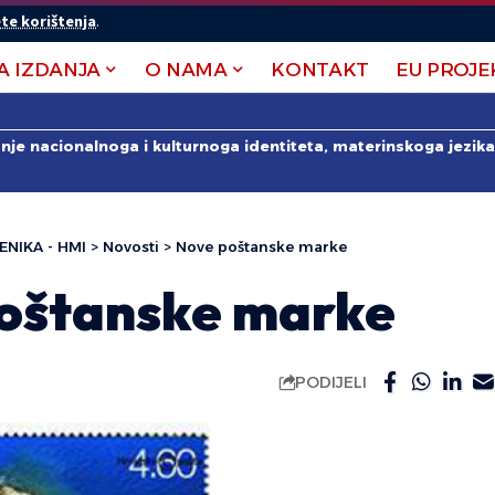
te korištenja
.
A IZDANJA
O NAMA
KONTAKT
EU PROJE
anje nacionalnoga i kulturnoga identiteta, materinskoga jezika 
ENIKA - HMI
>
Novosti
>
Nove poštanske marke
oštanske marke
PODIJELI