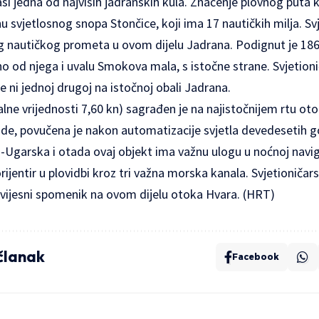
asi jedna od najviših jadranskih kula. Značenje plovnog puta
nu svjetlosnog snopa Stončice, koji ima 17 nautičkih milja. Sv
nautičkog prometa u ovom dijelu Jadrana. Podignut je 1865. 
no od njega i uvalu Smokova mala, s istočne strane. Svjetion
je ni jednoj drugoj na istočnoj obali Jadrana.
lne vrijednosti 7,60 kn) sagrađen je na najistočnijem rtu o
de, povučena je nakon automatizacije svjetla devedesetih go
o-Ugarska i otada ovaj objekt ima važnu ulogu u noćnoj navig
 orijentir u plovidbi kroz tri važna morska kanala. Svjetioniča
povijesni spomenik na ovom dijelu otoka Hvara. (HRT)
 članak
Facebook