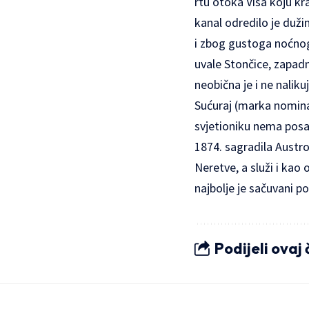
rtu otoka Visa koju kr
kanal odredilo je duži
i zbog gustoga noćnog 
uvale Stončice, zapad
neobična je i ne naliku
Sućuraj (marka nomina
svjetioniku nema posa
1874. sagradila Austr
Neretve, a služi i kao
najbolje je sačuvani 
Podijeli ovaj