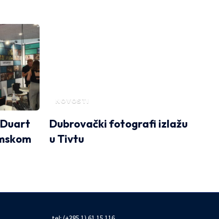
NOVOSTI
 Duart
Dubrovački fotografi izlažu
lmskom
u Tivtu
tel: (+385 1) 61 15 116