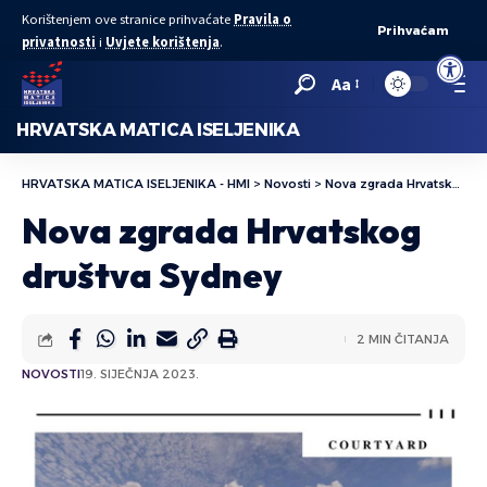
Korištenjem ove stranice prihvaćate
Pravila o
Prihvaćam
privatnosti
i
Uvjete korištenja
.
Open to
Aa
HRVATSKA MATICA ISELJENIKA
HRVATSKA MATICA ISELJENIKA - HMI
>
Novosti
>
Nova zgrada Hrvatskog društva Sydney
Nova zgrada Hrvatskog
društva Sydney
2 MIN ČITANJA
NOVOSTI
19. SIJEČNJA 2023.