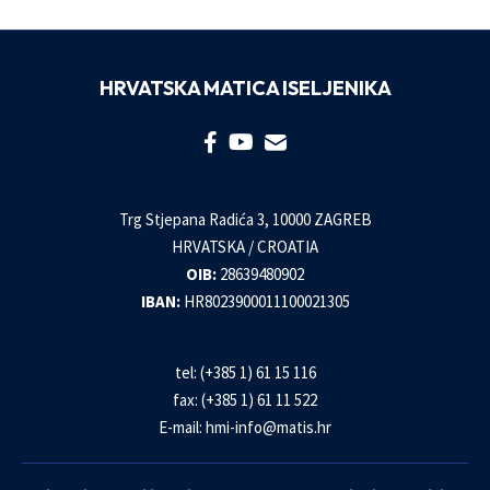
HRVATSKA MATICA ISELJENIKA
Trg Stjepana Radića 3, 10000 ZAGREB
HRVATSKA / CROATIA
OIB:
28639480902
IBAN:
HR8023900011100021305
tel: (+385 1) 61 15 116
fax: (+385 1) 61 11 522
E-mail:
hmi-info@matis.hr