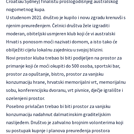
Croatiau Sydney) finalistu prošlogodišnjeg australskog
nogometnog kupa.
U studenom 2021. društvo je kupilo i novu zgradu krenuvši s
njenim preuređenjem. Čelnici društva žele izgraditi
moderan, obiteljski usmjeren klub koji će vi australski
Hrvati s ponosom moći nazivati domom, a isto tako će
obilježiti cijelu lokalnu zajednicu u svojoj blizini.
Novi prostor kluba trebao bi biti podijeljen na prostor za
primanje koji će moći okupiti do 500 osoba, sportski bar,
prostor za opuštanje, bistro, prostor za vanjsku
konzumaciju hrane, hrvatski memorijalni vrt, memorijalnu
sobu, konferencijsku dvoranu, vrt pivnice, dječje igralište i
ozelenjeni prostor.
Posebno privlačan trebao bi biti prostor za vanjsku
konzumaciju nadahnut dalmatinskim graditeljskim
naslijeđem. Društvo je zahvalno brojnim volonterima koji
su postupak kupnje i planova preuređenja prostora