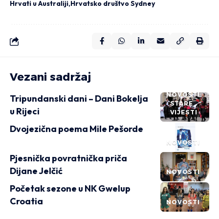
Hrvati u Australiji
Hrvatsko društvo Sydney
Vezani sadržaj
NOVOSTI
Tripundanski dani – Dani Bokelja
STARE
u Rijeci
VIJESTI
Dvojezična poema Mile Pešorde
NOVOSTI
Pjesnička povratnička priča
Dijane Jelčić
NOVOSTI
Početak sezone u NK Gwelup
Croatia
NOVOSTI