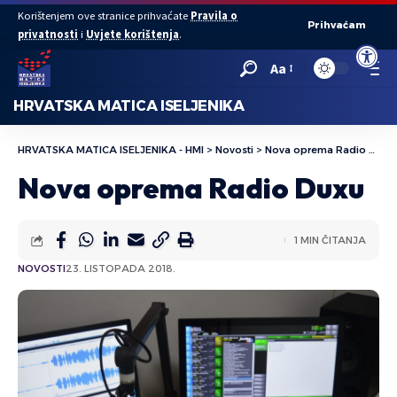
Korištenjem ove stranice prihvaćate
Pravila o
Prihvaćam
privatnosti
i
Uvjete korištenja
.
Open to
Aa
HRVATSKA MATICA ISELJENIKA
HRVATSKA MATICA ISELJENIKA - HMI
>
Novosti
>
Nova oprema Radio Duxu
Nova oprema Radio Duxu
1 MIN ČITANJA
NOVOSTI
23. LISTOPADA 2018.