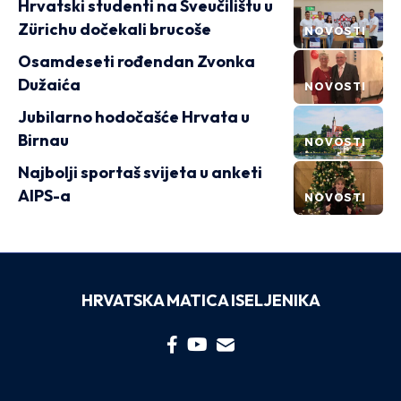
Hrvatski studenti na Sveučilištu u
Zürichu dočekali brucoše
NOVOSTI
Osamdeseti rođendan Zvonka
Dužaića
NOVOSTI
Jubilarno hodočašće Hrvata u
Birnau
NOVOSTI
Najbolji sportaš svijeta u anketi
AIPS-a
NOVOSTI
HRVATSKA MATICA ISELJENIKA