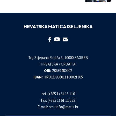
HRVATSKA MATICA ISELJENIKA
Trg Stjepana Radića 3, 10000 ZAGREB
HRVATSKA / CROATIA
OIB:
28639480902
IBAN:
HR8023900011100021305
tel: (+385 1) 61 15 116
fax: (+385 1) 61 11 522
E-mail:
hmi-info@matis.hr