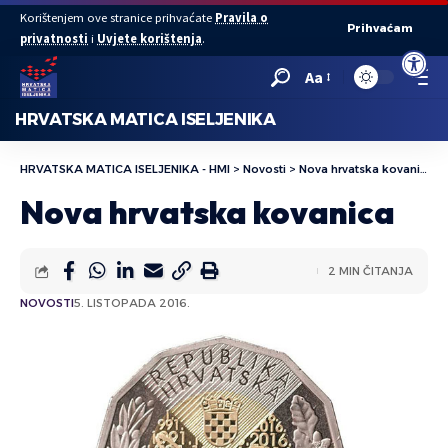
Korištenjem ove stranice prihvaćate
Pravila o
Prihvaćam
privatnosti
i
Uvjete korištenja
.
Open to
Aa
HRVATSKA MATICA ISELJENIKA
HRVATSKA MATICA ISELJENIKA - HMI
>
Novosti
>
Nova hrvatska kovanica
Nova hrvatska kovanica
2 MIN ČITANJA
NOVOSTI
5. LISTOPADA 2016.