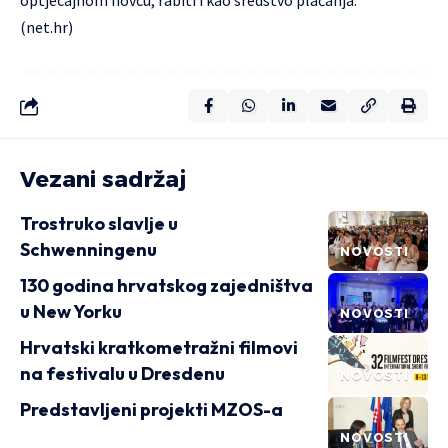
optjecajnom novcu, rabiti i kao sredstvo plaćanja.
(net.hr)
Vezani sadržaj
Trostruko slavlje u
Schwenningenu
NOVOSTI
130 godina hrvatskog zajedništva
u New Yorku
NOVOSTI
Hrvatski kratkometražni filmovi
na festivalu u Dresdenu
NOVOSTI
Predstavljeni projekti MZOS-a
NOVOSTI