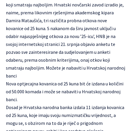
koji smatraju najboljim. Hrvatski novčarski zavod izradio je,
naime, prema likovnim rješenjima akademskog kipara
Damira Mataušića, tri različita probna otkova nove
kovanice od 25 kuna. S nakanom da širu javnost uključi u
odabir najuspješnijeg otkova za novu ’25-icu’, HNB je na
svojoj internetskoj stranici 21. srpnja objavio anketu te
pozvao sve zainteresirane da sudjelovanjem u anketi
odaberu, prema osobnim kriterijima, onaj otkov koji
smatraju najboljim. Možete je nabaviti u Hrvatskoj narodnoj
banci
Nova optjecajna kovanica od 25 kuna bit će izdana u količini
od 50.000 komada i može se nabaviti u Hrvatskoj narodnoj
banci.
Dosad je Hrvatska narodna banka izdala 11 izdanja kovanica
od 25 kuna, koje imaju svoju numizmatičku vrijednost, a
mogu se, s obzirom na to da je riječ o prigodnom