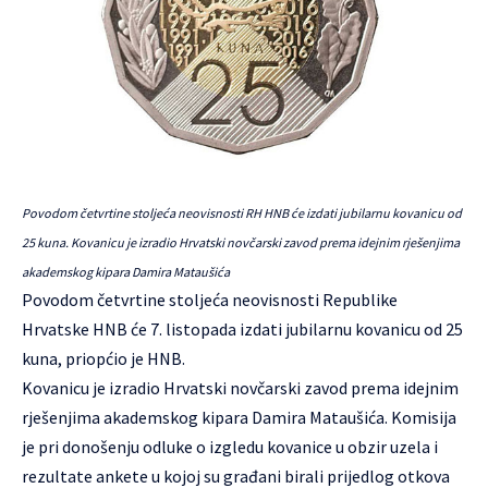
Povodom četvrtine stoljeća neovisnosti RH HNB će izdati jubilarnu kovanicu od
25 kuna. Kovanicu je izradio Hrvatski novčarski zavod prema idejnim rješenjima
akademskog kipara Damira Mataušića
Povodom četvrtine stoljeća neovisnosti Republike
Hrvatske HNB će 7. listopada izdati jubilarnu kovanicu od 25
kuna, priopćio je HNB.
Kovanicu je izradio Hrvatski novčarski zavod prema idejnim
rješenjima akademskog kipara Damira Mataušića. Komisija
je pri donošenju odluke o izgledu kovanice u obzir uzela i
rezultate ankete u kojoj su građani birali prijedlog otkova