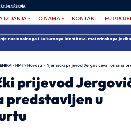
te korištenja
.
A IZDANJA
O NAMA
KONTAKT
EU PROJE
anje nacionalnoga i kulturnoga identiteta, materinskoga jezika 
ENIKA - HMI
>
Novosti
>
Njemački prijevod Jergovićeva romana pre
ki prijevod Jergovi
 predstavljen u
urtu