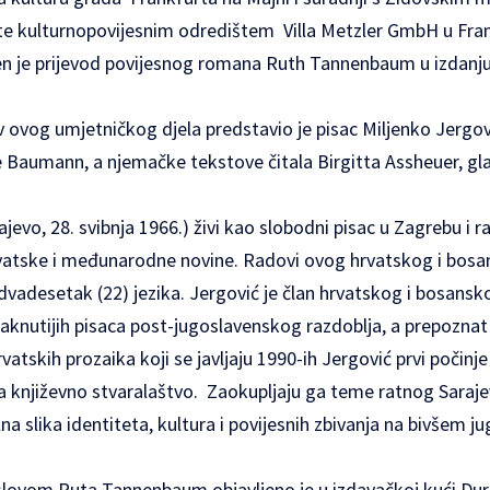
 kulturnopovijesnim odredištem Villa Metzler GmbH u Fran
en je prijevod povijesnog romana Ruth Tannenbaum u izdanj
 ovog umjetničkog djela predstavio je pisac Miljenko Jergov
ne Baumann, a njemačke tekstove čitala Birgitta Assheuer, g
jevo, 28. svibnja 1966.) živi kao slobodni pisac u Zagrebu i ra
rvatske i međunarodne novine. Radovi ovog hrvatskog i bo
 dvadesetak (22) jezika. Jergović je član hrvatskog i bosa
taknutijih pisaca post-jugoslavenskog razdoblja, a prepoznat 
tskih prozaika koji se javljaju 1990-ih Jergović prvi počinje 
 književno stvaralaštvo. Zaokupljaju ga teme ratnog Sarajeva
lna slika identiteta, kultura i povijesnih zbivanja na bivšem
slovom Ruta Tannenbaum objavljeno je u izdavačkoj kući Dur