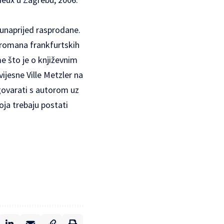
u unaprijed rasprodane.
 romana frankfurtskih
e što je o književnim
ijesne Ville Metzler na
zgovarati s autorom uz
oja trebaju postati