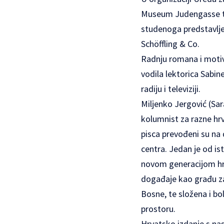
Museum Judengasse te
studenoga predstavlj
Schöffling & Co.
Radnju romana i motiv
vodila lektorica Sabi
radiju i televiziji.
Miljenko Jergović (Sara
kolumnist za razne h
pisca prevođeni su na
centra. Jedan je od is
novom generacijom hrva
događaje kao građu za
Bosne, te složena i bo
prostoru.
Hrvatsko izdanje s na