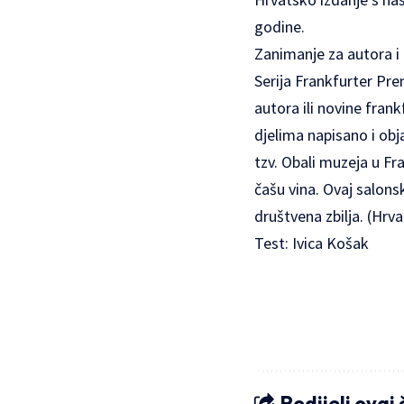
godine.
Zanimanje za autora i d
Serija Frankfurter Pr
autora ili novine fran
djelima napisano i obj
tzv. Obali muzeja u Fr
čašu vina. Ovaj salonsk
društvena zbilja. (Hrva
Test: Ivica Košak
Podijeli ovaj