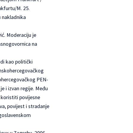
kfurtu/M. 25.
u nakladnika
ić. Moderaciju je
lasnogovornica na
di kao politički
sanskohercegovačkog
nskohercegovačkog PEN-
je i izvan regije. Među
koristiti povijesne
, povijest i stradanje
 jugoslavenskom
ieux u Zagrebu, 2006.