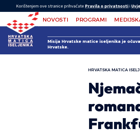
Korištenjem ove stranice prihvaćate
Pravila o privatnosti
i
Uvje
NOVOSTI
PROGRAMI
MEDIJSK
Misija Hrvatske matice iseljenika je očuv
Hrvatske.
HRVATSKA MATICA ISELJ
Njemač
romana
Frankf