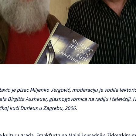
vio je pisac Miljenko Jergović, moderaciju je vodila lekto
la Birgitta Assheuer, glasnogovornica na radiju i televiziji. 
čkoj kući Durieux u Zagrebu, 2006.
za kulturu grada Frankfurta na Majni i suradnji s Židovskim 