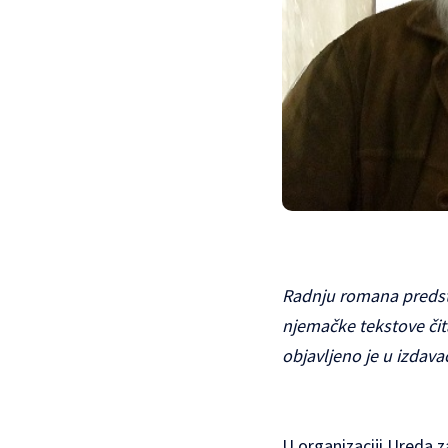
Radnju romana predsta
njemačke tekstove čita
objavljeno je u izdava
U organizaciji Ureda 