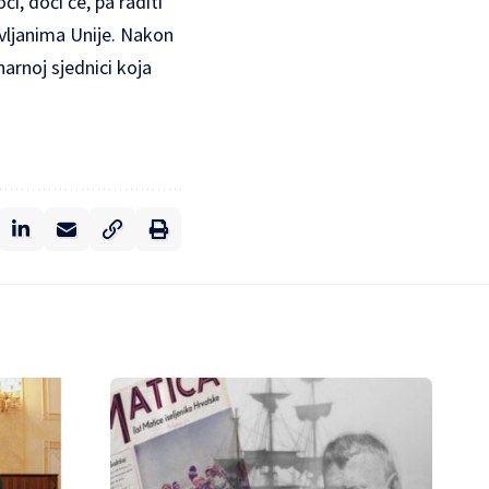
, doći će, pa raditi
vljanima Unije. Nakon
arnoj sjednici koja