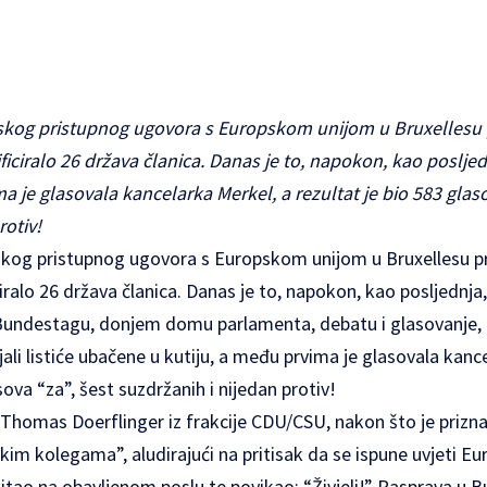
skog pristupnog ugovora s Europskom unijom u Bruxellesu p
ificiralo 26 država članica. Danas je to, napokon, kao posljedn
je glasovala kancelarka Merkel, a rezultat je bio 583 glaso
rotiv!
skog pristupnog ugovora s Europskom unijom u Bruxellesu pr
ciralo 26 država članica. Danas je to, napokon, kao posljednja
 Bundestagu, donjem domu parlamenta, debatu i glasovanje, 
ali listiće ubačene u kutiju, a među prvima je glasovala kanc
sova “za”, šest suzdržanih i nijedan protiv!
e Thomas Doerflinger iz frakcije CDU/CSU, nakon što je priznao
kim kolegama”, aludirajući na pritisak da se ispune uvjeti Eu
tao na obavljenom poslu te povikao: “Živjeli!” Rasprava u B