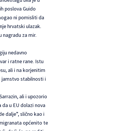
kih poslova Guido
mogao ni pomisliti da
nje hrvatski ulazak.
vu nagradu za mir.
egiju nedavno
r i ratne rane. Istu
u, ali i na korjenitim
 jamstvo stabilnosti i
rrazin, ali i upozorio
a da u EU dolazi nova
 dalje”, slično kao i
 imigranata općenito te