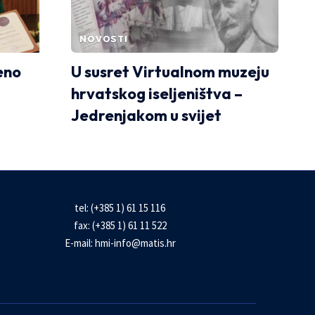
NOVOSTI
eno
U susret Virtualnom muzeju
hrvatskog iseljeništva –
Jedrenjakom u svijet
tel: (+385 1) 61 15 116
fax: (+385 1) 61 11 522
E-mail:
hmi-info@matis.hr