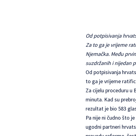
Od potpisivanja hrvat
Za to ga je vrijeme rat
Njemačka. Među prvima 
suzdržanih i nijedan p
Od potpisivanja hrvat
to ga je vrijeme ratifi
Za cijelu proceduru u
minuta. Kad su prebroj
rezultat je bio 583 gla
Pa nije ni čudno što j
ugodni partneri hrvats
provedu reforme, česti