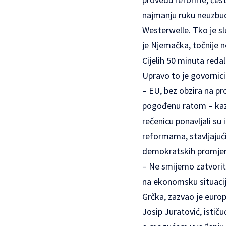
najmanju ruku neuzbudl
Westerwelle. Tko je sl
je Njemačka, točnije ne
Cijelih 50 minuta reda
Upravo to je govornici
– EU, bez obzira na pr
pogođenu ratom – kazao
rečenicu ponavljali su
reformama, stavljajući
demokratskih promje
– Ne smijemo zatvoriti
na ekonomsku situacij
Grčka, zazvao je europ
Josip Juratović, istič