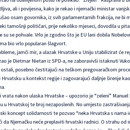
jiva, ali i povijesna, kako je rekao i njemački ministar vanjs
ušao osam govornika, iz svih parlamentarnih frakcija, ne bi 
ki tamošnji političari, prije nekoliko mjeseci, dovodila u pita
le su se pohvale. Vrlo je zgodno što je EU lani dobila Nobelo
ma bio vrlo popularan šlagvort.
obleme, jamči mir, a ulazak Hrvatske u Uniju stabilizirat će r
 je Dietmar Nietan iz SPD-a, ne zaboravivši istaknuti Vukova
 i ostali, posebno čestitajući na teškom pregovaračkom proces
 Hrvatsku u kontekst regije i zagovarajući daljnje širenje kao
na.
 vrata nakon ulaska Hrvatske – upozorio je “zeleni” Manuel Sa
u u Hrvatskoj te broj nezaposlenih. No umjesto zastrašivanj
ski koncept solidarnosti te pozvao “neka Hrvatska s nama ide
ući da Njemačku neće preplaviti hrvatski radnici. O strahu od