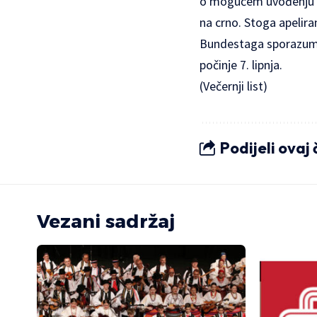
o mogućem uvođenju od
na crno. Stoga apelir
Bundestaga sporazum tr
počinje 7. lipnja.
(Večernji list)
Podijeli ovaj
Vezani sadržaj