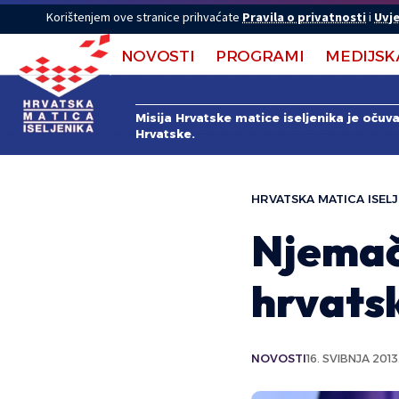
Korištenjem ove stranice prihvaćate
Pravila o privatnosti
i
Uvje
NOVOSTI
PROGRAMI
MEDIJSK
Misija Hrvatske matice iseljenika je očuv
Hrvatske.
HRVATSKA MATICA ISELJ
Njemač
hrvats
NOVOSTI
16. SVIBNJA 2013