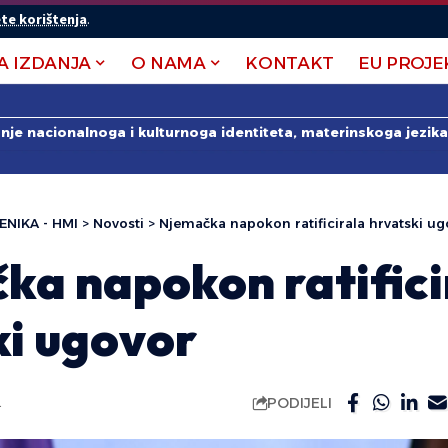
te korištenja
.
A IZDANJA
O NAMA
KONTAKT
EU PROJE
anje nacionalnoga i kulturnoga identiteta, materinskoga jezika 
ENIKA - HMI
>
Novosti
>
Njemačka napokon ratificirala hrvatski ug
ka napokon ratifici
ki ugovor
PODIJELI
.