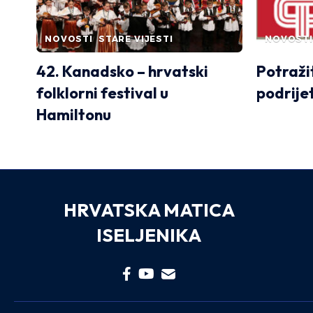
NOVOSTI
STARE VIJESTI
NOVOSTI
42. Kanadsko – hrvatski
Potražit
folklorni festival u
podrije
Hamiltonu
HRVATSKA MATICA
ISELJENIKA