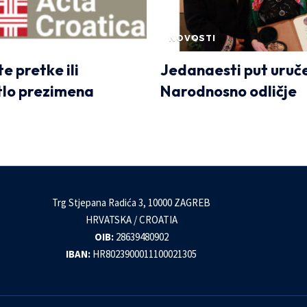
NOVOSTI
e pretke ili
Jedanaesti put uruč
tlo prezimena
Narodnosno odličje
Trg Stjepana Radića 3, 10000 ZAGREB
HRVATSKA / CROATIA
OIB:
28639480902
IBAN:
HR8023900011100021305