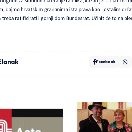
gode za slobodno kretanje radnika, kazao je: – Tko želi doći
am, dajmo hrvatskim građanima ista prava kao i ostalim drža
eba ratificirati i gornji dom Bundesrat. Učinit će to na plen
 članak
Facebook