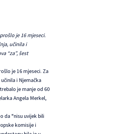
rošlo je 16 mjeseci.
ja, učinila i
va “za”, šest
ošlo je 16 mjeseci. Za
, učinila i Njemačka
trebalo je manje od 60
elarka Angela Merkel,
 da “nisu uvijek bili
ropske komisije i
undestagu bila je u