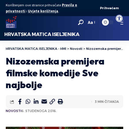
Korištenjem ove stranice prihvaćate
Pravila o
Prihvaćam
privatnosti
i
Uvjete korištenja
.
Open to
Aa
HRVATSKA MATICA ISELJENIKA
HRVATSKA MATICA ISELJENIKA - HMI
>
Novosti
>
Nizozemska premijera filmske komedije Sve najbolje
Nizozemska premijera
filmske komedije Sve
najbolje
3 MIN ČITANJA
NOVOSTI
6. STUDENOGA 2016.