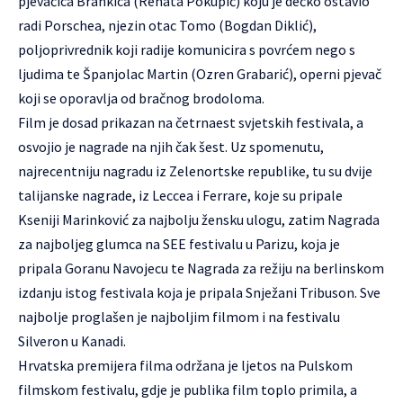
pjevačica Brankica (Renata Pokupić) koju je dečko ostavio
radi Porschea, njezin otac Tomo (Bogdan Diklić),
poljoprivrednik koji radije komunicira s povrćem nego s
ljudima te Španjolac Martin (Ozren Grabarić), operni pjevač
koji se oporavlja od bračnog brodoloma.
Film je dosad prikazan na četrnaest svjetskih festivala, a
osvojio je nagrade na njih čak šest. Uz spomenutu,
najrecentniju nagradu iz Zelenortske republike, tu su dvije
talijanske nagrade, iz Leccea i Ferrare, koje su pripale
Kseniji Marinković za najbolju žensku ulogu, zatim Nagrada
za najboljeg glumca na SEE festivalu u Parizu, koja je
pripala Goranu Navojecu te Nagrada za režiju na berlinskom
izdanju istog festivala koja je pripala Snježani Tribuson. Sve
najbolje proglašen je najboljim filmom i na festivalu
Silveron u Kanadi.
Hrvatska premijera filma održana je ljetos na Pulskom
filmskom festivalu, gdje je publika film toplo primila, a