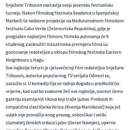
Snježane Tribuson nastavlja svoju jesensku festivalsku
turneju. Nakon filmskog festivala Seadance u španjolskoj
Marbelli te nedavne projekcije na Međunarodnom filmskom
festivalu Cabo Verde (Zelenortska Republika), gdje je
proglašen najboljim filmom, filmska putovanja će 9.
studenog zaokružiti nizozemska premijera filma uz
gostovanje redateljice u sklopu filmskog festivala Eastern
Neighbours u Hagu.
Sve najbolje četvrti je cjelovečernji film redateljice Snježane
Tribuson, autorice popularnog TV serijala Odmori se,
zaslužio si. U komediji čija se radnja događa u predbožićno
vrijeme, kad svatko svakome želi sve najbolje, susrest ćemo
galeriju osamljenih likova koji traže ljubav. Predvodi ih
simpatična slastičarka Verica (Ksenija Marinković) koja još
uvijek nije pronašla onog pravog, soboslikar i veliki
slamatelj ženskih srdaca Ljubo (Goran Navojec), operna