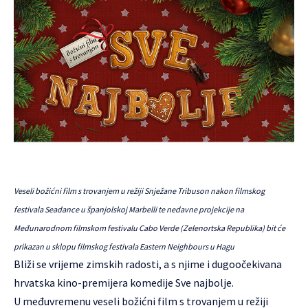
Veseli božićni film s trovanjem u režiji Snježane Tribuson nakon filmskog
festivala Seadance u španjolskoj Marbelli te nedavne projekcije na
Međunarodnom filmskom festivalu Cabo Verde (Zelenortska Republika) bit će
prikazan u sklopu filmskog festivala Eastern Neighbours u Hagu
Bliži se vrijeme zimskih radosti, a s njime i dugoočekivana
hrvatska kino-premijera komedije
Sve najbolje
.
U međuvremenu veseli božićni film s trovanjem u režiji