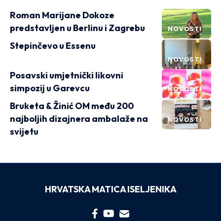
Roman Marijane Dokoze
predstavljen u Berlinu i Zagrebu
NOVOSTI
Stepinčevo u Essenu
NOVOSTI
Posavski umjetnički likovni
simpozij u Garevcu
NOVOSTI
Bruketa & Žinić OM među 200
najboljih dizajnera ambalaže na
NOVOSTI
svijetu
HRVATSKA MATICA ISELJENIKA