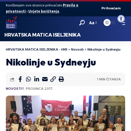
Korištenjem ove stranice prihvaćate
Pravila o
Prihvaćam
privatnosti
i
Uvjete korištenja
.
Open to
Aa
HRVATSKA MATICA ISELJENIKA
HRVATSKA MATICA ISELJENIKA - HMI
>
Novosti
>
Nikolinje u Sydneyju
Nikolinje u Sydneyju
1 MIN ČITANJA
NOVOSTI
11. PROSINCA 2017.