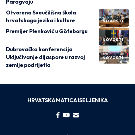
Paragvaju
Otvorena Sveučilišna škola
hrvatskoga jezika i kulture
NOVOSTI
Premijer Plenković u Göteborgu
NOVOSTI
Dubrovačka konferencija
Uključivanje dijaspore u razvoj
NOVOSTI
zemlje podrijetla
HRVATSKA MATICA ISELJENIKA