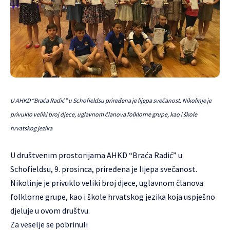
U AHKD “Braća Radić” u Schofieldsu priređena je lijepa svečanost. Nikolinje je
privuklo veliki broj djece, uglavnom članova folklorne grupe, kao i škole
hrvatskog jezika
U društvenim prostorijama AHKD “Braća Radić” u
Schofieldsu, 9. prosinca, priređena je lijepa svečanost.
Nikolinje je privuklo veliki broj djece, uglavnom članova
folklorne grupe, kao i škole hrvatskog jezika koja uspješno
djeluje u ovom društvu.
Za veselje se pobrinuli