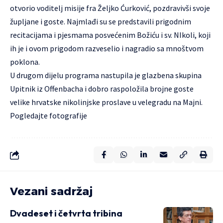
otvorio voditelj misije fra Željko Ćurković, pozdravivši svoje
župljane i goste. Najmlađi su se predstavili prigodnim
recitacijama i pjesmama posvećenim Božiću i sv. NIkoli, koji
ih je i ovom prigodom razveselio i nagradio sa mnoštvom
poklona.
U drugom dijelu programa nastupila je glazbena skupina
Upitnik iz Offenbacha i dobro raspoložila brojne goste
velike hrvatske nikolinjske proslave u velegradu na Majni.
Pogledajte fotografije
Vezani sadržaj
Dvadeset i četvrta tribina