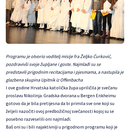
Programu je otvorio voditelj misije fra Željko Ćurković,
pozdravivši svoje župljane i goste. Najmlađi su se
predstavili
prigodnim recitacijama i pjesmama, a nastupila je
glazbena skupina Upitnik iz Offenbacha
I ove godine Hrvatska katolička župa upriličila je svečanu
proslavu Nikolinja. Gradska dvorana u Bergen Enkheimu
gotovo da je bila pretijesna da bi primila sve one koji su
željeli nazočiti ovoj predbožičnoj svečanosti kojoj su se
posebno razveselili oni najmlađi.
Baš oni su i bili najaktivniji u prigodnom programu koji je