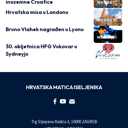
inozemne Croatice
NOVOSTI
Hrvatska misa u Londonu
NOVOSTI
Bruno Vlahek nagrađen u Lyonu
NOVOSTI
30. obljetnica HFG Vukovar u
Sydneyju
NOVOSTI
HRVATSKA MATICA ISELJENIKA
Trg Stjepana Radića 3, 10000 ZAGREB