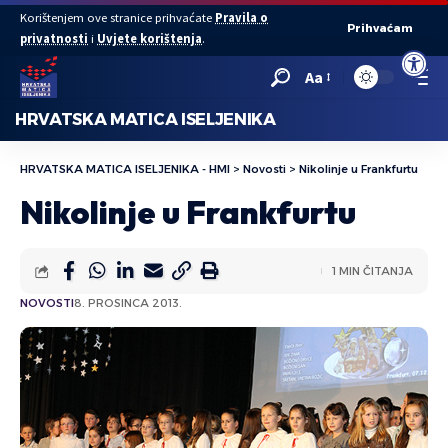
Korištenjem ove stranice prihvaćate
Pravila o
Prihvaćam
privatnosti
i
Uvjete korištenja
.
Open to
Aa
HRVATSKA MATICA ISELJENIKA
HRVATSKA MATICA ISELJENIKA - HMI
>
Novosti
>
Nikolinje u Frankfurtu
Nikolinje u Frankfurtu
1 MIN ČITANJA
NOVOSTI
8. PROSINCA 2013.