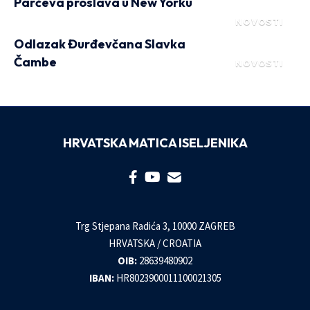
Parčeva proslava u New Yorku
NOVOSTI
Odlazak Đurđevčana Slavka
Čambe
NOVOSTI
HRVATSKA MATICA ISELJENIKA
Trg Stjepana Radića 3, 10000 ZAGREB
HRVATSKA / CROATIA
OIB:
28639480902
IBAN:
HR8023900011100021305