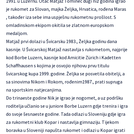
1991. u Luzernu. Otac Matjaž Tominec dugi niz godina igrao
je rukomet za Slovan, majka Željka, Hrvatica, rođena Maras
, također iza sebe ima uspješnu rukometnu prošlost. S
omladinskom ekipom okitila se zlatnom europskom
medaljom.
Matjaž prvi dolazi u Švicarsku 1983., Željka godinu dana
kasnije. U Švicarskoj Matjaž nastavlja s rukometom, najprije
kod Borbe Luzern, kasnije kod Amicitie Zürich i Kadetten
Schaffhausen s kojima je osvojio njihovu prvu titulu
švicarskog kupa 1999. godine. Željka se posvetila obitelji, a
sa sinovima Nikom i Rokom, rođenim1987., prati supruga
na sportskim natjecanjima.
Do trinaeste godine Nik je igrao je nogomet, a uz podršku
roditelja učlanio se u juniore Borbe Luzern gdje trenira i igra
do svoje šesnaeste godine. Tada odlazi u Sloveniju gdje igra
za rukometni klub Kopar i nastavlja gimnaziju. Tijekom
boravka u Sloveniji napušta rukomet i odlazi u Kopar igrati