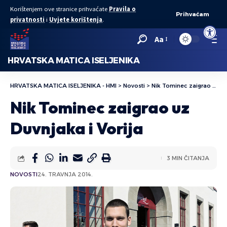
Korištenjem ove stranice prihvaćate
Pravila o
Prihvaćam
privatnosti
i
Uvjete korištenja
.
Open to
Aa
HRVATSKA MATICA ISELJENIKA
HRVATSKA MATICA ISELJENIKA - HMI
>
Novosti
>
Nik Tominec zaigrao uz Duvnjaka i Vorija
Nik Tominec zaigrao uz
Duvnjaka i Vorija
3 MIN ČITANJA
NOVOSTI
24. TRAVNJA 2014.