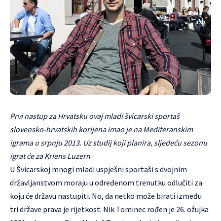
Prvi nastup za Hrvatsku ovaj mladi švicarski sportaš
slovensko-hrvatskih korijena imao je na Mediteranskim
igrama u srpnju 2013. Uz studij koji planira, sljedeću sezonu
igrat će za Kriens Luzern
U Švicarskoj mnogi mladi uspješni sportaši s dvojnim
državljanstvom moraju u određenom trenutku odlučiti za
koju će državu nastupiti. No, da netko može birati između
tri države prava je rijetkost. Nik Tominec rođen je 26. ožujka