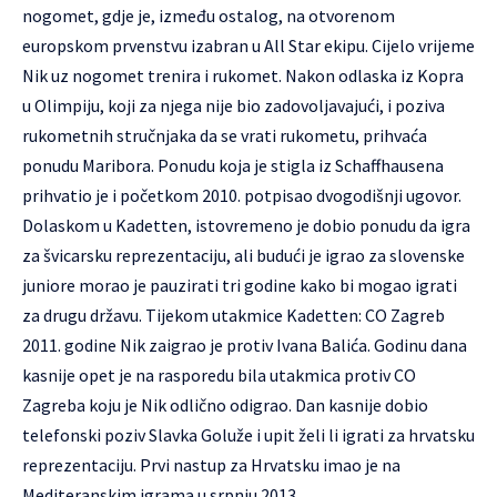
nogomet, gdje je, između ostalog, na otvorenom
europskom prvenstvu izabran u All Star ekipu. Cijelo vrijeme
Nik uz nogomet trenira i rukomet. Nakon odlaska iz Kopra
u Olimpiju, koji za njega nije bio zadovoljavajući, i poziva
rukometnih stručnjaka da se vrati rukometu, prihvaća
ponudu Maribora. Ponudu koja je stigla iz Schaffhausena
prihvatio je i početkom 2010. potpisao dvogodišnji ugovor.
Dolaskom u Kadetten, istovremeno je dobio ponudu da igra
za švicarsku reprezentaciju, ali budući je igrao za slovenske
juniore morao je pauzirati tri godine kako bi mogao igrati
za drugu državu. Tijekom utakmice Kadetten: CO Zagreb
2011. godine Nik zaigrao je protiv Ivana Balića. Godinu dana
kasnije opet je na rasporedu bila utakmica protiv CO
Zagreba koju je Nik odlično odigrao. Dan kasnije dobio
telefonski poziv Slavka Goluže i upit želi li igrati za hrvatsku
reprezentaciju. Prvi nastup za Hrvatsku imao je na
Mediteranskim igrama u srpnju 2013.