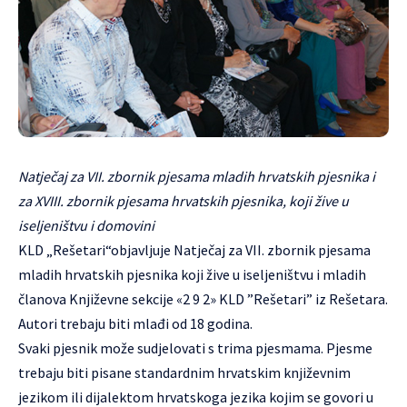
Natječaj za VII. zbornik pjesama mladih hrvatskih pjesnika i
za XVIII. zbornik pjesama hrvatskih pjesnika, koji žive u
iseljeništvu i domovini
KLD „Rešetari“objavljuje Natječaj za VII. zbornik pjesama
mladih hrvatskih pjesnika koji žive u iseljeništvu i mladih
članova Književne sekcije «2 9 2» KLD ”Rešetari” iz Rešetara.
Autori trebaju biti mlađi od 18 godina.
Svaki pjesnik može sudjelovati s trima pjesmama. Pjesme
trebaju biti pisane standardnim hrvatskim književnim
jezikom ili dijalektom hrvatskoga jezika kojim se govori u