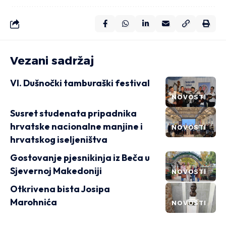
Vezani sadržaj
VI. Dušnočki tamburaški festival
NOVOSTI
Susret studenata pripadnika
hrvatske nacionalne manjine i
NOVOSTI
hrvatskog iseljeništva
Gostovanje pjesnikinja iz Beča u
Sjevernoj Makedoniji
NOVOSTI
Otkrivena bista Josipa
Marohnića
NOVOSTI