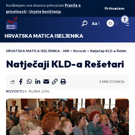
Korištenjem ove stranice prihvaćate
Pravila o
Prihvaćam
privatnosti
i
Uvjete korištenja
.
Open to
Aa
HRVATSKA MATICA ISELJENIKA
HRVATSKA MATICA ISELJENIKA - HMI
>
Novosti
>
Natječaji KLD-a Rešetari
Natječaji KLD-a Rešetari
3 MIN ČITANJA
NOVOSTI
24. RUJNA 2014.