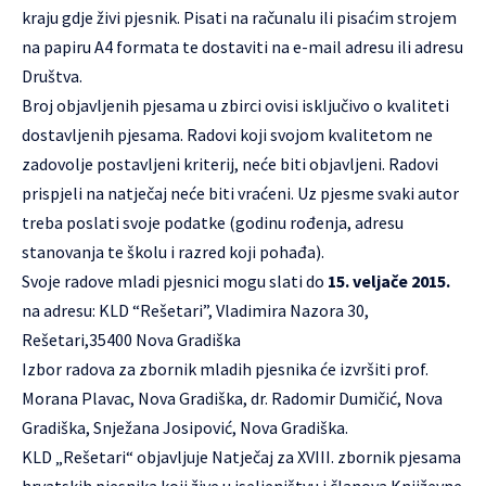
kraju gdje živi pjesnik. Pisati na računalu ili pisaćim strojem
na papiru A4 formata te dostaviti na e-mail adresu ili adresu
Društva.
Broj objavljenih pjesama u zbirci ovisi isključivo o kvaliteti
dostavljenih pjesama. Radovi koji svojom kvalitetom ne
zadovolje postavljeni kriterij, neće biti objavljeni. Radovi
prispjeli na natječaj neće biti vraćeni. Uz pjesme svaki autor
treba poslati svoje podatke (godinu rođenja, adresu
stanovanja te školu i razred koji pohađa).
Svoje radove mladi pjesnici mogu slati do
15. veljače 2015.
na adresu: KLD “Rešetari”, Vladimira Nazora 30,
Rešetari,35400 Nova Gradiška
Izbor radova za zbornik mladih pjesnika će izvršiti prof.
Morana Plavac, Nova Gradiška, dr. Radomir Dumičić, Nova
Gradiška, Snježana Josipović, Nova Gradiška.
KLD „Rešetari“ objavljuje Natječaj za XVIII. zbornik pjesama