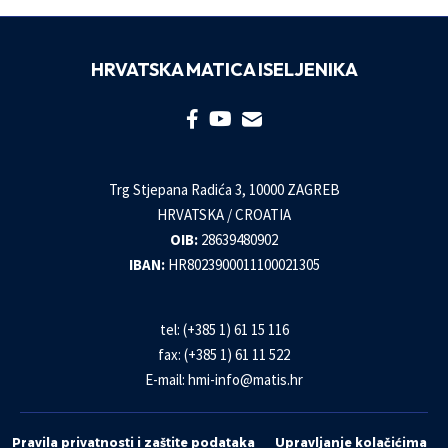
HRVATSKA MATICA ISELJENIKA
Trg Stjepana Radića 3, 10000 ZAGREB
HRVATSKA / CROATIA
OIB:
28639480902
IBAN:
HR8023900011100021305
tel: (+385 1) 61 15 116
fax: (+385 1) 61 11 522
E-mail:
hmi-info@matis.hr
Pravila privatnosti i zaštite podataka
Upravljanje kolačićima