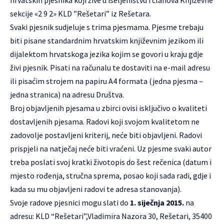
hrvatskih pjesnika koji žive u iseljeništvu i članova Književne
sekcije «2 9 2» KLD ”Rešetari” iz Rešetara.
Svaki pjesnik sudjeluje s trima pjesmama. Pjesme trebaju
biti pisane standardnim hrvatskim književnim jezikom ili
dijalektom hrvatskoga jezika kojim se govori u kraju gdje
živi pjesnik. Pisati na računalu te dostaviti na e-mail adresu
ili pisaćim strojem na papiru A4 formata (jedna pjesma –
jedna stranica) na adresu Društva.
Broj objavljenih pjesama u zbirci ovisi isključivo o kvaliteti
dostavljenih pjesama. Radovi koji svojom kvalitetom ne
zadovolje postavljeni kriterij, neće biti objavljeni. Radovi
prispjeli na natječaj neće biti vraćeni. Uz pjesme svaki autor
treba poslati svoj kratki životopis do šest rečenica (datum i
mjesto rođenja, stručna sprema, posao koji sada radi, gdje i
kada su mu objavljeni radovi te adresa stanovanja).
Svoje radove pjesnici mogu slati do
1. siječnja 2015.
na
adresu: KLD “Rešetari”,Vladimira Nazora 30, Rešetari, 35400