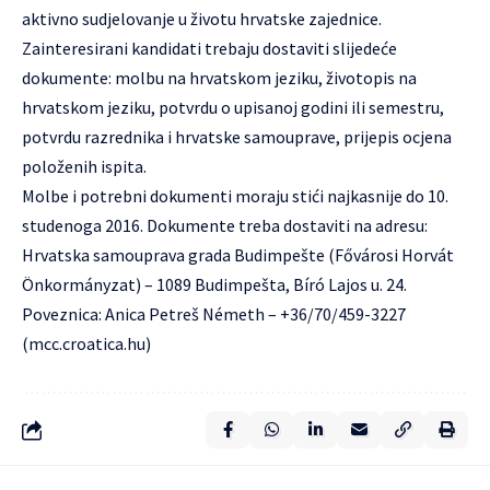
aktivno sudjelovanje u životu hrvatske zajednice.
Zainteresirani kandidati trebaju dostaviti slijedeće
dokumente: molbu na hrvatskom jeziku, životopis na
hrvatskom jeziku, potvrdu o upisanoj godini ili semestru,
potvrdu razrednika i hrvatske samouprave, prijepis ocjena
položenih ispita.
Molbe i potrebni dokumenti moraju stići najkasnije do 10.
studenoga 2016. Dokumente treba dostaviti na adresu:
Hrvatska samouprava grada Budimpešte (Fővárosi Horvát
Önkormányzat) – 1089 Budimpešta, Bíró Lajos u. 24.
Poveznica: Anica Petreš Németh – +36/70/459-3227
(
mcc.croatica.hu
)