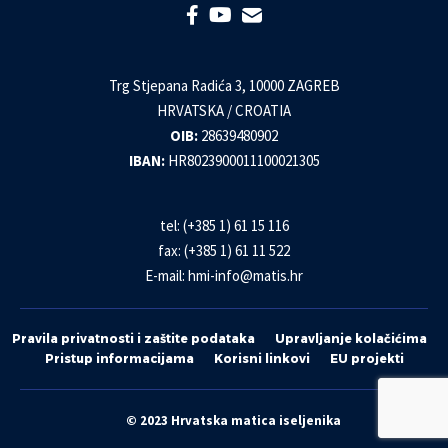
Trg Stjepana Radića 3, 10000 ZAGREB
HRVATSKA / CROATIA
OIB:
28639480902
IBAN:
HR8023900011100021305
tel: (+385 1) 61 15 116
fax: (+385 1) 61 11 522
E-mail:
hmi-info@matis.hr
Pravila privatnosti i zaštite podataka
Upravljanje kolačićima
Pristup informacijama
Korisni linkovi
EU projekti
© 2023 Hrvatska matica iseljenika