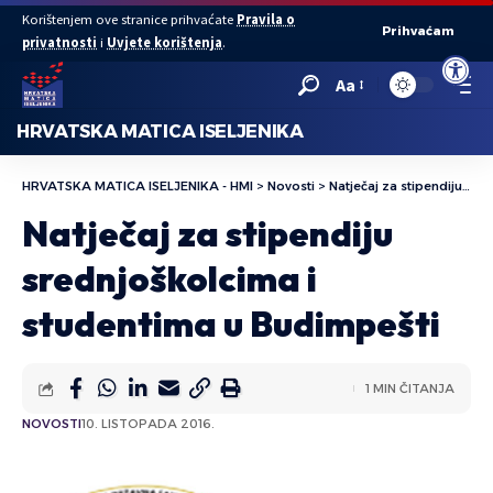
Korištenjem ove stranice prihvaćate
Pravila o
Prihvaćam
privatnosti
i
Uvjete korištenja
.
Open to
Aa
HRVATSKA MATICA ISELJENIKA
HRVATSKA MATICA ISELJENIKA - HMI
>
Novosti
>
Natječaj za stipendiju srednjoškolcima i studentima u Budimpešti
Natječaj za stipendiju
srednjoškolcima i
studentima u Budimpešti
1 MIN ČITANJA
NOVOSTI
10. LISTOPADA 2016.