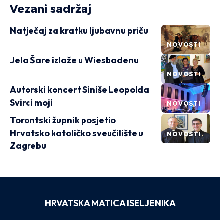
Vezani sadržaj
Natječaj za kratku ljubavnu priču
NOVOSTI
Jela Šare izlaže u Wiesbadenu
NOVOSTI
Autorski koncert Siniše Leopolda
Svirci moji
NOVOSTI
Torontski župnik posjetio
Hrvatsko katoličko sveučilište u
NOVOSTI
Zagrebu
HRVATSKA MATICA ISELJENIKA