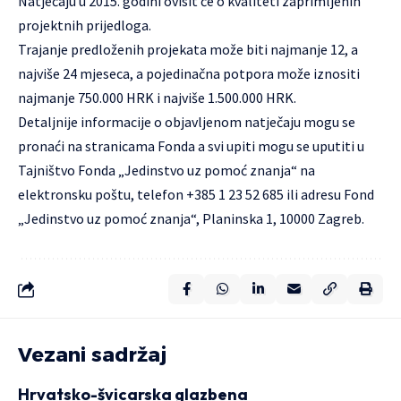
Natječaju u 2015. godini ovisit će o kvaliteti zaprimljenih
projektnih prijedloga.
Trajanje predloženih projekata može biti najmanje 12, a
najviše 24 mjeseca, a pojedinačna potpora može iznositi
najmanje 750.000 HRK i najviše 1.500.000 HRK.
Detaljnije informacije o objavljenom natječaju mogu se
pronaći na stranicama
Fonda
a svi upiti mogu se uputiti u
Tajništvo Fonda „Jedinstvo uz pomoć znanja“ na
elektronsku poštu
, telefon +385 1 23 52 685 ili adresu Fond
„Jedinstvo uz pomoć znanja“, Planinska 1, 10000 Zagreb.
Vezani sadržaj
Hrvatsko-švicarska glazbena