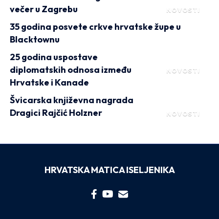
večer u Zagrebu
NOVOSTI
35 godina posvete crkve hrvatske župe u
Blacktownu
25 godina uspostave
diplomatskih odnosa između
NOVOSTI
Hrvatske i Kanade
Švicarska književna nagrada
Dragici Rajčić Holzner
NOVOSTI
HRVATSKA MATICA ISELJENIKA