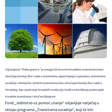
Cilj potpore “Preko granice” je omogućiti izvrsnim hrvatskim znanstvenicima i
stručnjacima koji žive i rade u inozemstvu započinjanje i uspostavu znanstvene
suradnje s domaćim i stranim znanstvenicima i stručnjacima koji žive i rade u
Hrvatskoj, kao i poticanje hrvatskih institucija i tvrtki na korištenje potencijala
hrvatske znanstvene i stručne dijaspore
Fond „Jedinstvo uz pomoć znanja“ objavljuje natječaj u
sklopu programa „Znanstvena suradnja“, koji će biti