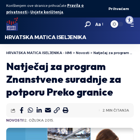
Korištenjem ove stranice prihvaćate
Pravila o
Prihvaćam
privatnosti
i
Uvjete korištenja
.
Open to
Aa
HRVATSKA MATICA ISELJENIKA
HRVATSKA MATICA ISELJENIKA - HMI
>
Novosti
>
Natječaj za program Znanstvene suradnje za potporu Preko granice
Natječaj za program
Znanstvene suradnje za
potporu Preko granice
2 MIN ČITANJA
NOVOSTI
12. OŽUJKA 2015.