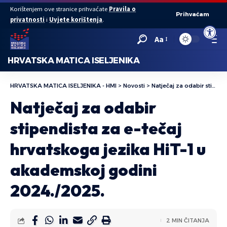
Korištenjem ove stranice prihvaćate
Pravila o
Prihvaćam
privatnosti
i
Uvjete korištenja
.
Open to
Aa
HRVATSKA MATICA ISELJENIKA
HRVATSKA MATICA ISELJENIKA - HMI
>
Novosti
>
Natječaj za odabir stipendista za e-tečaj hrvatskoga jezika HiT-1 u akademskoj godini 2024./2025.
Natječaj za odabir
stipendista za e-tečaj
hrvatskoga jezika HiT-1 u
akademskoj godini
2024./2025.
2 MIN ČITANJA