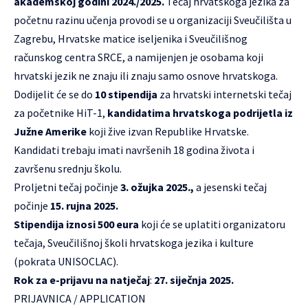
akademskoj godini 2024./2025.
Tečaj hrvatskoga jezika za
početnu razinu učenja provodi se u organizaciji Sveučilišta u
Zagrebu, Hrvatske matice iseljenika i Sveučilišnog
računskog centra SRCE, a namijenjen je osobama koji
hrvatski jezik ne znaju ili znaju samo osnove hrvatskoga.
Dodijelit će se do
10 stipendija
za hrvatski internetski tečaj
za početnike HiT-1,
kandidatima hrvatskoga podrijetla iz
Južne Amerike
koji žive izvan Republike Hrvatske.
Kandidati trebaju imati navršenih 18 godina života i
završenu srednju školu.
Proljetni tečaj počinje
3. ožujka 2025.,
a jesenski tečaj
počinje
15. rujna 2025.
Stipendija iznosi 500 eura
koji će se uplatiti organizatoru
tečaja, Sveučilišnoj školi hrvatskoga jezika i kulture
(pokrata UNISOCLAC).
Rok za e-prijavu na natječaj
:
27. siječnja 2025.
PRIJAVNICA / APPLICATION