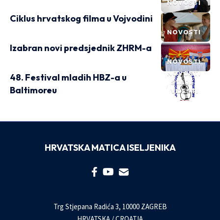
NOVOSTI
Ciklus hrvatskog filma u Vojvodini
NOVOSTI
Izabran novi predsjednik ZHRM-a
NOVOSTI
NOVOSTI
48. Festival mladih HBZ-a u
STARE
Baltimoreu
VIJESTI
HRVATSKA MATICA ISELJENIKA
Trg Stjepana Radića 3, 10000 ZAGREB
HRVATSKA / CROATIA