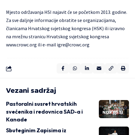
Mjesto održavanja HSI najavit će se početkom 2013. godine.
Za sve daljnje informacije obratite se organizacijama,
članicama Hrvatskog svjetskog kongresa (HSK) ili izravno
na mrežnu stranicu Hrvatskog svjetskog kongresa
www.crowc.org
ili e-mail
igre@crowc.org
Vezani sadržaj
Pastoralni susret hrvatskih
svećenika i redovnica SAD-a i
NOVOSTI
Kanade
Sbuteginim Zapisima iz