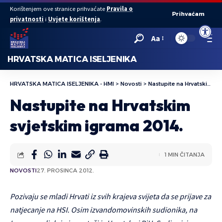
Korištenjem ove stranice prihvaćate
Pravila o
Prihvaćam
privatnosti
i
Uvjete korištenja
.
Open to
Aa
HRVATSKA MATICA ISELJENIKA
HRVATSKA MATICA ISELJENIKA - HMI
>
Novosti
>
Nastupite na Hrvatskim svjetskim igrama 2014.
Nastupite na Hrvatskim
svjetskim igrama 2014.
1 MIN ČITANJA
NOVOSTI
27. PROSINCA 2012.
Pozivaju se mladi Hrvati iz svih krajeva svijeta da se prijave za
natjecanje na HSI. Osim izvandomovinskih sudionika, na