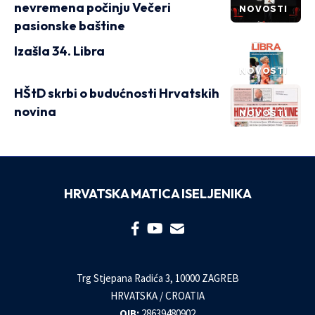
nevremena počinju Večeri
NOVOSTI
pasionske baštine
Izašla 34. Libra
NOVOSTI
HŠtD skrbi o budućnosti Hrvatskih
novina
NOVOSTI
HRVATSKA MATICA ISELJENIKA
Trg Stjepana Radića 3, 10000 ZAGREB
HRVATSKA / CROATIA
OIB:
28639480902