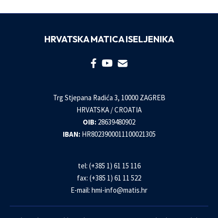
HRVATSKA MATICA ISELJENIKA
Trg Stjepana Radića 3, 10000 ZAGREB
HRVATSKA / CROATIA
OIB:
28639480902
IBAN:
HR8023900011100021305
tel: (+385 1) 61 15 116
fax: (+385 1) 61 11 522
E-mail:
hmi-info@matis.hr