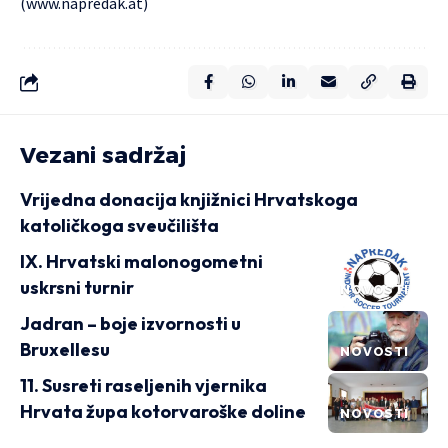
(
www.napredak.at
)
Vezani sadržaj
Vrijedna donacija knjižnici Hrvatskoga
katoličkoga sveučilišta
IX. Hrvatski malonogometni
uskrsni turnir
NOVOSTI
Jadran – boje izvornosti u
Bruxellesu
NOVOSTI
11. Susreti raseljenih vjernika
Hrvata župa kotorvaroške doline
NOVOSTI