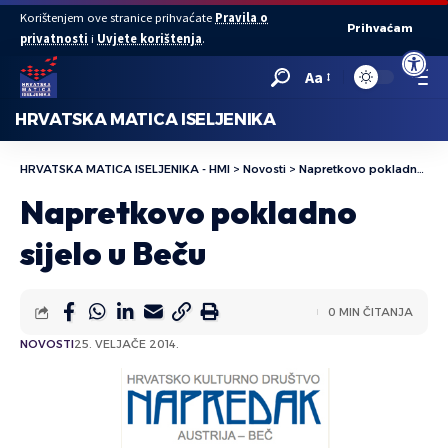
Korištenjem ove stranice prihvaćate
Pravila o
Prihvaćam
privatnosti
i
Uvjete korištenja
.
Open to
Aa
HRVATSKA MATICA ISELJENIKA
HRVATSKA MATICA ISELJENIKA - HMI
>
Novosti
>
Napretkovo pokladno sijelo u Beču
Napretkovo pokladno
sijelo u Beču
0 MIN ČITANJA
NOVOSTI
25. VELJAČE 2014.