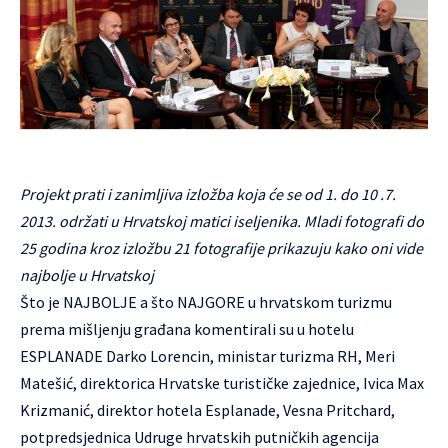
Projekt prati i zanimljiva izložba koja će se od 1. do 10 .7.
2013. održati u Hrvatskoj matici iseljenika. Mladi fotografi do
25 godina kroz izložbu 21 fotografije prikazuju kako oni vide
najbolje u Hrvatskoj
Što je NAJBOLJE a što NAJGORE u hrvatskom turizmu
prema mišljenju građana komentirali su u hotelu
ESPLANADE Darko Lorencin, ministar turizma RH, Meri
Matešić, direktorica Hrvatske turističke zajednice, Ivica Max
Krizmanić, direktor hotela Esplanade, Vesna Pritchard,
potpredsjednica Udruge hrvatskih putničkih agencija