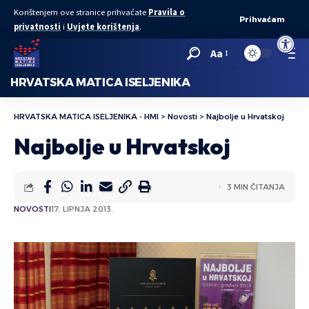
Korištenjem ove stranice prihvaćate
Pravila o
Prihvaćam
privatnosti
i
Uvjete korištenja
.
Open to
Aa
HRVATSKA MATICA ISELJENIKA
HRVATSKA MATICA ISELJENIKA - HMI
>
Novosti
>
Najbolje u Hrvatskoj
Najbolje u Hrvatskoj
3 MIN ČITANJA
NOVOSTI
17. LIPNJA 2013.