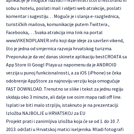
aplikacije je moguće nazvati i rezervirati stol u restoranu ili
sobu u hotelu, poslati mail i vidjeti web atrakcije, poslati
komentar i sugestiju… Moguće je i slanja e-razglednica,
turističkih mailova, komunikacije putem Twittera ,
Facebooka,… Svaka atrakcija ima link na portal
www.VIKENDPLANER.info koji daje ideje za savršen vikend,
što je jedna od smjernica razvoja hrvatskog turizma.
Preporuka je da već danas skinete aplikaciju bestCROATA sa
App Store ili Googl Playa uz napomenu da je ANDROID
verzija u punoj funkcionalnosti, a za iOS (iPhone) se čeka
odobrenje AppStore za najnoviju verziju koja omogućuje
FAST DOWNLOAD. Trenutno se slike i tekst za jednu regiju
skidaju oko 3 minute, ali dalje sve osim mapa radi off line.
Isplati se biti malo strpljiv, istaknuto je na prezentaciji.
Izložba NAJBOLJE u HRVATSKOJ za EU
Projekt prati i zanimljiva izložba koja će se od 1. do 10 .7.
2013. održati u Hrvatskoj matici iseljenika. Mladi fotografi