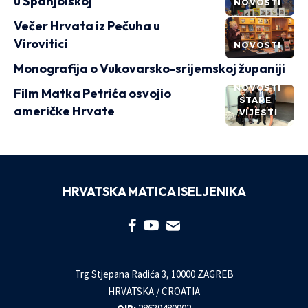
u Španjolskoj
NOVOSTI
Večer Hrvata iz Pečuha u
Virovitici
NOVOSTI
Monografija o Vukovarsko-srijemskoj županiji
NOVOSTI
Film Matka Petrića osvojio
STARE
američke Hrvate
VIJESTI
HRVATSKA MATICA ISELJENIKA
Trg Stjepana Radića 3, 10000 ZAGREB
HRVATSKA / CROATIA