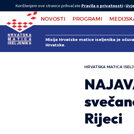
Korištenjem ove stranice prihvaćate
Pravila o privatnosti
i
Uvje
NOVOSTI
PROGRAMI
MEDIJSK
Misija Hrvatske matice iseljenika je očuv
Hrvatske.
HRVATSKA MATICA ISELJ
NAJAVA
svečano
Rijeci