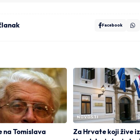
 članak
Facebook
NOVOSTI
e na Tomislava
Za Hrvate koji žive i