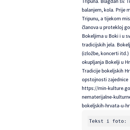
Tripuna. Blagdan sv. T
balanjem, kola. Prije 
Tripunu, a tijekom mis
članova u protekloj go
Bokeljima u Boki i u s
tradicijskih jela. Bok
(izložbe, koncerti itd
okupljanja Bokelji u H
Tradicije bokeljskih 
opstojnosti zajednice 
https://min-kulture.g
nematerijalne-kulturn
bokeljskih-hrvata-u-h
Tekst i foto: 