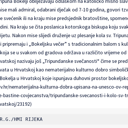
ripuna Bokelji obilježavaju odlaskom na katoličko misno slav
mise mali admiral, odabrani dječak od 7-10 godina, govori tzv.
e svećenik ili na kraju mise predsjednik bratovštine, spome
dini. Na kraju se čita poslanica kotorskoga biskupa koju sv
vijetu. Nakon mise slijedi druženje uz plesanje kola sv. Tripu
elji pripremaju i „Bokeljsku večer” s tradicionalnim balom s 
.) koja se u svakom od gradova održava u različito vrijeme od 
rvatskoj nazivaju još „Tripundanske svečanosti“ čime se predst
Hrvata u Hrvatskoj kao nematerijalno kulturno dobro simbolič
Bokelja u Hrvatskoj koje ispunjava duhovni prostor bokeljsko
ov.hr/nematerijalna-kulturna-dobra-upisana-na-unesco-ov-re
e-bastine-covjecanstva/tripundanske-svecanosti-i-kolo-sv-tr
rvatskoj/23192
)
R.G./HMI RIJEKA