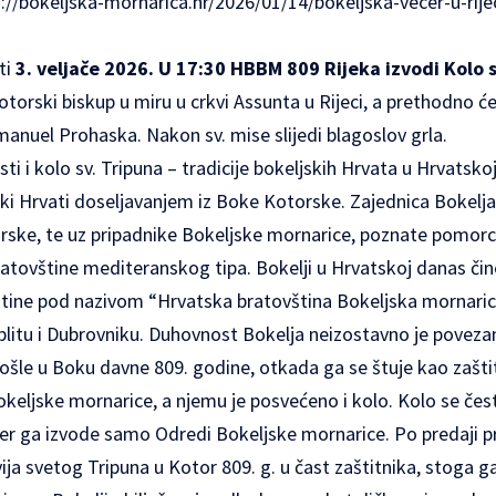
://bokeljska-mornarica.hr/2026/01/14/bokeljska-vecer-u-rijec
ti
3. veljače 2026. U 17:30 HBBM 809 Rijeka izvodi Kolo s
torski biskup u miru u crkvi Assunta u Rijeci, a prethodno će
manuel Prohaska. Nakon sv. mise slijedi blagoslov grla.
i i kolo sv. Tripuna – tradicije bokeljskih Hrvata u Hrvatsko
ski Hrvati doseljavanjem iz Boke Kotorske. Zajednica Bokelja
orske, te uz pripadnike Bokeljske mornarice, poznate pomor
atovštine mediteranskog tipa. Bokelji u Hrvatskoj danas čin
štine pod nazivom “Hrvatska bratovština Bokeljska mornarica
 Splitu i Dubrovniku. Duhovnost Bokelja neizostavno je povez
došle u Boku davne 809. godine, otkada ga se štuje kao zašt
okeljske mornarice, a njemu je posvećeno i kolo. Kolo se čes
er ga izvode samo Odredi Bokeljske mornarice. Po predaji pr
vija svetog Tripuna u Kotor 809. g. u čast zaštitnika, stoga 