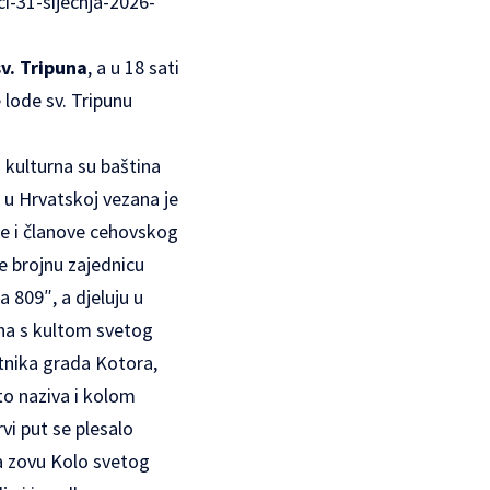
i-31-sijecnja-2026-
v. Tripuna
, a u 18 sati
 lode sv. Tripunu
j kulturna su baština
 u Hrvatskoj vezana je
ce i članove cehovskog
e brojnu zajednicu
 809″, a djeluju u
ana s kultom svetog
itnika grada Kotora,
to naziva i kolom
vi put se plesalo
ga zovu Kolo svetog