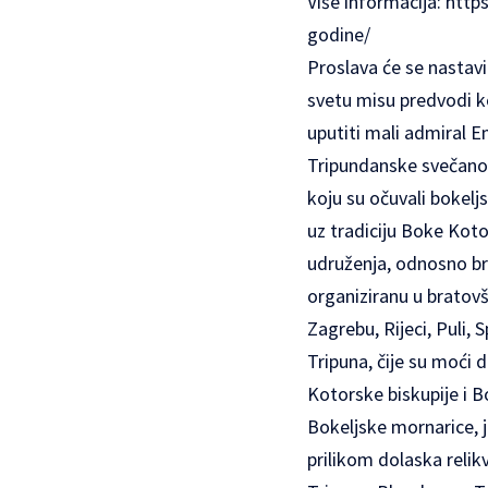
Više informacija:
https
godine/
Proslava će se nastavi
svetu misu predvodi ko
uputiti mali admiral E
Tripundanske svečanost
koju su očuvali bokelj
uz tradiciju Boke Kot
udruženja, odnosno br
organiziranu u bratov
Zagrebu, Rijeci, Puli,
Tripuna, čije su moći 
Kotorske biskupije i B
Bokeljske mornarice, j
prilikom dolaska relik