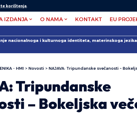
te korištenja
.
A IZDANJA
O NAMA
KONTAKT
EU PROJE
anje nacionalnoga i kulturnoga identiteta, materinskoga jezika 
ENIKA - HMI
>
Novosti
>
NAJAVA: Tripundanske svečanosti – Bokeljs
: Tripundanske
sti – Bokeljska več