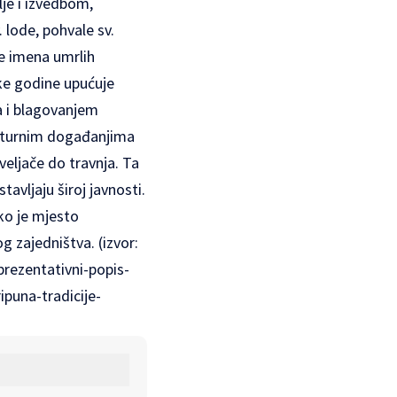
lje i izvedbom,
 lode, pohvale sv.
ne imena umrlih
ake godine upućuje
na i blagovanjem
kulturnim događanjima
veljače do travnja. Ta
avljaju široj javnosti.
ko je mjesto
g zajedništva. (izvor:
prezentativni-popis-
ipuna-tradicije-