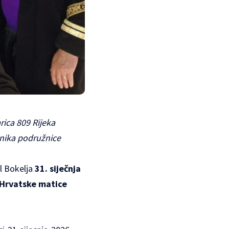
rica 809 Rijeka
enika podružnice
l Bokelja
31. siječnja
Hrvatske matice