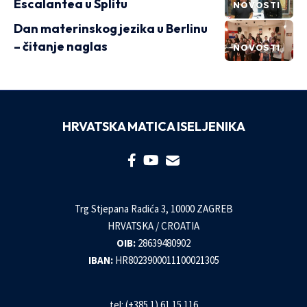
Escalantea u Splitu
NOVOSTI
Dan materinskog jezika u Berlinu
– čitanje naglas
NOVOSTI
HRVATSKA MATICA ISELJENIKA
Trg Stjepana Radića 3, 10000 ZAGREB
HRVATSKA / CROATIA
OIB:
28639480902
IBAN:
HR8023900011100021305
tel: (+385 1) 61 15 116