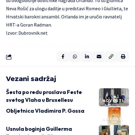
su ovogodišnje dobitnike nagrada Orlando. To su glumica
Neva Rošić za ulogu dadilje u predstavi Romeo i Giullieta, te
Hrvatski barokni ansambl. Orlanda im je uručio ravnatelj
HRT-a Goran Radman.
Izvor: Dubrovnik.net
Vezani sadržaj
Šesta po redu proslava Feste
svetog Vlaha u Bruxellesu
NOVOSTI
Obljetnica Vladimira P. Gossa
NOVOSTI
Usnula boginja Guillerma