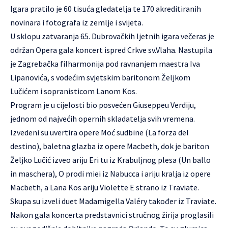
Igara pratilo je 60 tisuća gledatelja te 170 akreditiranih
novinara i fotografa iz zemlje i svijeta.
U sklopu zatvaranja 65. Dubrovačkih ljetnih igara večeras je
održan Opera gala koncert ispred Crkve sv.Vlaha. Nastupila
je Zagrebačka filharmonija pod ravnanjem maestra Iva
Lipanovića, s vodećim svjetskim baritonom Željkom
Lučićem i sopranisticom Lanom Kos.
Program je u cijelosti bio posvećen Giuseppeu Verdiju,
jednom od najvećih opernih skladatelja svih vremena.
Izvedeni su uvertira opere Moć sudbine (La forza del
destino), baletna glazba iz opere Macbeth, dok je bariton
Željko Lučić izveo ariju Eri tu iz Krabuljnog plesa (Un ballo
in maschera), O prodi miei iz Nabucca i ariju kralja iz opere
Macbeth, a Lana Kos ariju Violette E strano iz Traviate.
Skupa su izveli duet Madamigella Valéry također iz Traviate.
Nakon gala koncerta predstavnici stručnog žirija proglasili