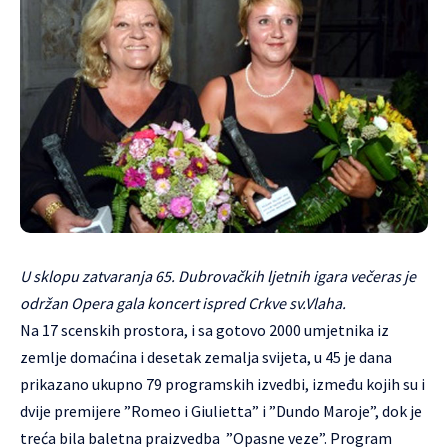
U sklopu zatvaranja 65. Dubrovačkih ljetnih igara večeras je
održan Opera gala koncert ispred Crkve sv.Vlaha.
Na 17 scenskih prostora, i sa gotovo 2000 umjetnika iz
zemlje domaćina i desetak zemalja svijeta, u 45 je dana
prikazano ukupno 79 programskih izvedbi, između kojih su i
dvije premijere ”Romeo i Giulietta” i ”Dundo Maroje”, dok je
treća bila baletna praizvedba ”Opasne veze”. Program