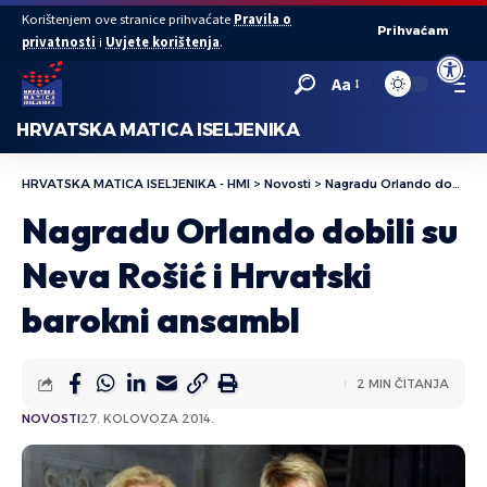
Korištenjem ove stranice prihvaćate
Pravila o
Prihvaćam
privatnosti
i
Uvjete korištenja
.
Open to
Aa
HRVATSKA MATICA ISELJENIKA
HRVATSKA MATICA ISELJENIKA - HMI
>
Novosti
>
Nagradu Orlando dobili su Neva Rošić i Hrvatski barokni ansambl
Nagradu Orlando dobili su
Neva Rošić i Hrvatski
barokni ansambl
2 MIN ČITANJA
NOVOSTI
27. KOLOVOZA 2014.