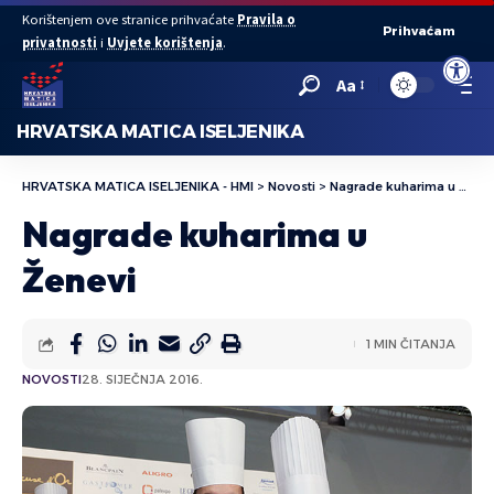
Korištenjem ove stranice prihvaćate
Pravila o
Prihvaćam
privatnosti
i
Uvjete korištenja
.
Open to
Aa
HRVATSKA MATICA ISELJENIKA
HRVATSKA MATICA ISELJENIKA - HMI
>
Novosti
>
Nagrade kuharima u Ženevi
Nagrade kuharima u
Ženevi
1 MIN ČITANJA
NOVOSTI
28. SIJEČNJA 2016.