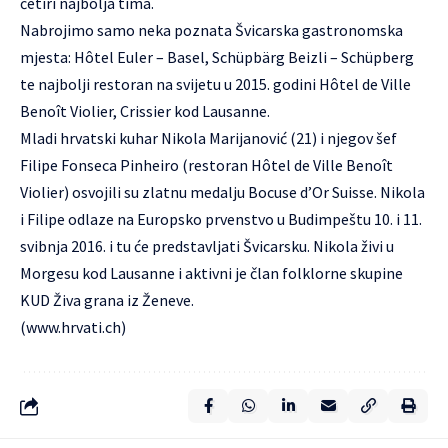
četiri najbolja tima.
Nabrojimo samo neka poznata Švicarska gastronomska
mjesta: Hôtel Euler – Basel, Schüpbärg Beizli – Schüpberg
te najbolji restoran na svijetu u 2015. godini Hôtel de Ville
Benoît Violier, Crissier kod Lausanne.
Mladi hrvatski kuhar Nikola Marijanović (21) i njegov šef
Filipe Fonseca Pinheiro (restoran Hôtel de Ville Benoît
Violier) osvojili su zlatnu medalju Bocuse d’Or Suisse. Nikola
i Filipe odlaze na Europsko prvenstvo u Budimpeštu 10. i 11.
svibnja 2016. i tu će predstavljati Švicarsku. Nikola živi u
Morgesu kod Lausanne i aktivni je član folklorne skupine
KUD Živa grana iz Ženeve.
(
www.hrvati.ch
)