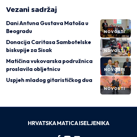
Vezani sadržaj
Dani Antuna Gustava Matoša u
Beogradu
NOVOSTI
Donacija Caritasa Sambotelske
biskupije za Sisak
NOVOSTI
Matičina vukovarska podružnica
proslavila obljetnicu
NOVOSTI
Uspjeh mladog gitarističkog dua
NOVOSTI
HRVATSKA MATICA ISELJENIKA