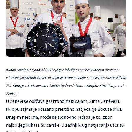
Kuhari Nikola Marijanović (21) i njegov šef Filipe Fonseca Pinheiro (restoran
Hôtel de Ville Benoît Violier) osvojili su zlatnu medalju Bocuse d’Or Suisse. Nikola
živi u Morgesu kod Lausanne i aktivni je član folklorne skupine KUD Živa grana iz
Ženeve
U Ženevi se održava gastronomski sajam, Sirha Genève i u
sklopu sajma je održano prestižno natjecanje Bocuse d’Or.
Drugim riječima, može se slobodno reći da je to izbor
najboljeg kuhara Švicarske. U zadnji krug natjecanja ušla su