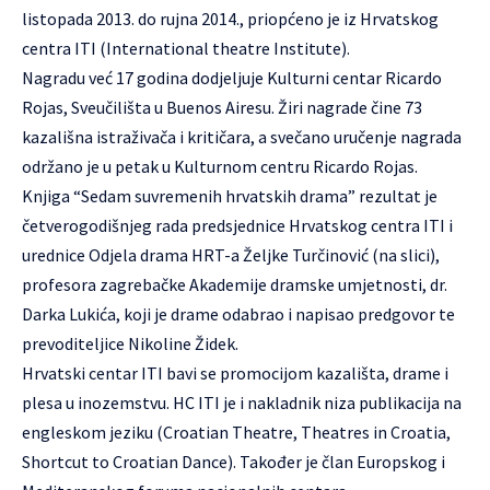
listopada 2013. do rujna 2014., priopćeno je iz Hrvatskog
centra ITI (International theatre Institute).
Nagradu već 17 godina dodjeljuje Kulturni centar Ricardo
Rojas, Sveučilišta u Buenos Airesu. Žiri nagrade čine 73
kazališna istraživača i kritičara, a svečano uručenje nagrada
održano je u petak u Kulturnom centru Ricardo Rojas.
Knjiga “Sedam suvremenih hrvatskih drama” rezultat je
četverogodišnjeg rada predsjednice Hrvatskog centra ITI i
urednice Odjela drama HRT-a Željke Turčinović (na slici),
profesora zagrebačke Akademije dramske umjetnosti, dr.
Darka Lukića, koji je drame odabrao i napisao predgovor te
prevoditeljice Nikoline Židek.
Hrvatski centar ITI bavi se promocijom kazališta, drame i
plesa u inozemstvu. HC ITI je i nakladnik niza publikacija na
engleskom jeziku (Croatian Theatre, Theatres in Croatia,
Shortcut to Croatian Dance). Također je član Europskog i