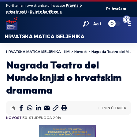
Korištenjem ove stranice prihvaćate
Pravila o
Prihvaćam
privatnosti
i
Uvjete korištenja
.
Open to
Aa
HRVATSKA MATICA ISELJENIKA
HRVATSKA MATICA ISELJENIKA - HMI
>
Novosti
>
Nagrada Teatro del Mundo knjizi o hrvatskim dramama
Nagrada Teatro del
Mundo knjizi o hrvatskim
dramama
1 MIN ČITANJA
NOVOSTI
30. STUDENOGA 2014.