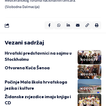
Mediteranskog foruma nacionalnih centara.
(Slobodna Dalmacija)
Vezani sadržaj
Hrvatski predstavnici na sajmu u
Stockholmu
NOVOSTI
Otvorena Kuća Šenoa
NOVOSTI
Počinje Mala škola hrvatskoga
jezika i kulture
NOVOSTI
Židanske zvjezdice imaju knjigu i
CD
NOVOSTI