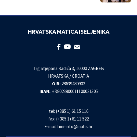
HRVATSKA MATICA ISELJENIKA
Trg Stjepana Radića 3, 10000 ZAGREB
HRVATSKA / CROATIA
OIB:
28639480902
IBAN:
HR8023900011100021305
tel: (+385 1) 61 15 116
fax: (+385 1) 61 11 522
E-mail:
hmi-info@matis.hr