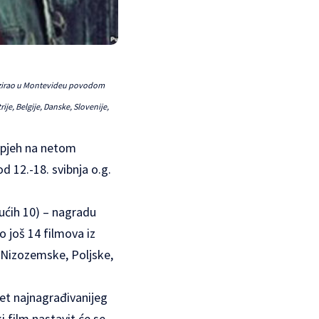
anizirao u Montevideu povodom
je, Belgije, Danske, Slovenije,
uspjeh na netom
 12.-18. svibnja o.g.
ućih 10) – nagradu
o još 14 filmova iz
, Nizozemske, Poljske,
itet najnagrađivanijeg
i film nastavit će se