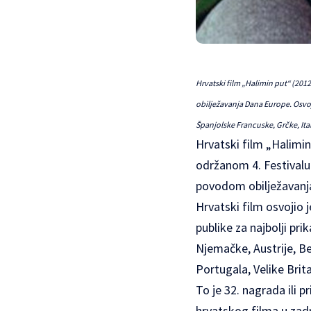
Hrvatski film „Halimin put“ (201
obilježavanja Dana Europe. Osvoji
Španjolske Francuske, Grčke, Ital
Hrvatski film „Halimin
održanom 4. Festivalu 
povodom obilježavanj
Hrvatski film osvojio
publike za najbolji pri
Njemačke, Austrije, Be
Portugala, Velike Brita
To je 32. nagrada ili p
hrvatskog filma u zadn