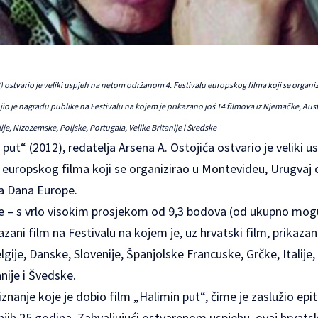
2) ostvario je veliki uspjeh na netom održanom 4. Festivalu europskog filma koji se org
o je nagradu publike na Festivalu na kojem je prikazano još 14 filmova iz Njemačke, Austri
ije, Nizozemske, Poljske, Portugala, Velike Britanije i Švedske
 put“ (2012), redatelja Arsena A. Ostojića ostvario je veliki 
europskog filma koji se organizirao u Montevideu, Urugvaj od
a Dana Europe.
 je – s vrlo visokim prosjekom od 9,3 bodova (od ukupno mog
kazani film na Festivalu na kojem je, uz hrvatski film, prikazan
lgije, Danske, Slovenije, Španjolske Francuske, Grčke, Italije
nije i Švedske.
riznanje koje je dobio film „Halimin put“, čime je zaslužio ep
jih 25 godina. Zahvaljujući ostvarenom uspjehu, ovaj hrvatsk