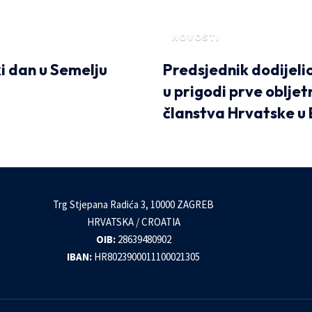
NOVOSTI
i dan u Semelju
Predsjednik dodijelio
u prigodi prve obljet
članstva Hrvatske u
Trg Stjepana Radića 3, 10000 ZAGREB
HRVATSKA / CROATIA
OIB:
28639480902
IBAN:
HR8023900011100021305