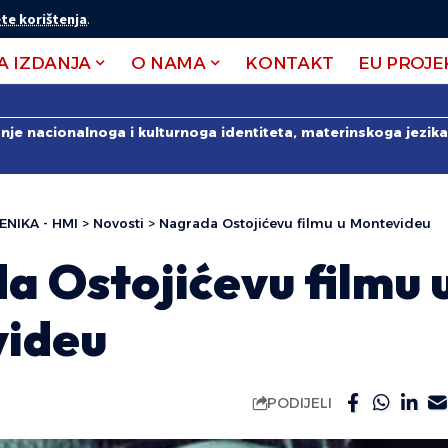
te korištenja
.
A IZDANJA
O NAMA
KONTAKT
EU PROJE
anje nacionalnoga i kulturnoga identiteta, materinskoga jezika 
ENIKA - HMI
>
Novosti
>
Nagrada Ostojićevu filmu u Montevideu
a Ostojićevu filmu 
ideu
PODIJELI