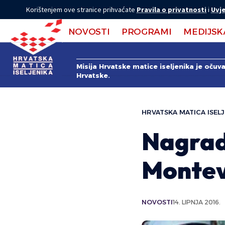
Korištenjem ove stranice prihvaćate
Pravila o privatnosti
i
Uvje
NOVOSTI
PROGRAMI
MEDIJSK
Misija Hrvatske matice iseljenika je očuv
Hrvatske.
HRVATSKA MATICA ISELJ
Nagrad
Montev
NOVOSTI
14. LIPNJA 2016.