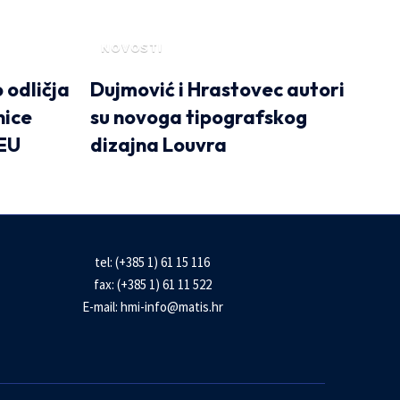
NOVOSTI
 odličja
Dujmović i Hrastovec autori
nice
su novoga tipografskog
 EU
dizajna Louvra
tel: (+385 1) 61 15 116
fax: (+385 1) 61 11 522
E-mail:
hmi-info@matis.hr