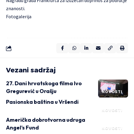
Nagradu grada Frankfurta za izuzetan doprinos za područje
znanosti.
Fotogalerija
Vezani sadržaj
27. Dani hrvatskoga filma Ivo
Gregurević u Orašju
NOVOSTI
Pasionska baština u Vršendi
NOVOSTI
Američka dobrotvorna udruga
Angel’s Fund
NOVOSTI