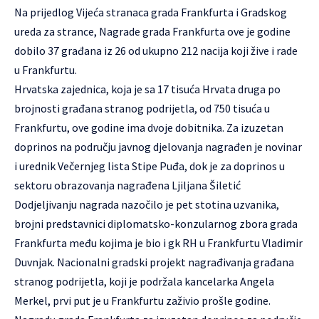
Na prijedlog Vijeća stranaca grada Frankfurta i Gradskog
ureda za strance, Nagrade grada Frankfurta ove je godine
dobilo 37 građana iz 26 od ukupno 212 nacija koji žive i rade
u Frankfurtu.
Hrvatska zajednica, koja je sa 17 tisuća Hrvata druga po
brojnosti građana stranog podrijetla, od 750 tisuća u
Frankfurtu, ove godine ima dvoje dobitnika. Za izuzetan
doprinos na području javnog djelovanja nagrađen je novinar
i urednik Večernjeg lista Stipe Puđa, dok je za doprinos u
sektoru obrazovanja nagrađena Ljiljana Šiletić
Dodjeljivanju nagrada nazočilo je pet stotina uzvanika,
brojni predstavnici diplomatsko-konzularnog zbora grada
Frankfurta među kojima je bio i gk RH u Frankfurtu Vladimir
Duvnjak. Nacionalni gradski projekt nagrađivanja građana
stranog podrijetla, koji je podržala kancelarka Angela
Merkel, prvi put je u Frankfurtu zaživio prošle godine.