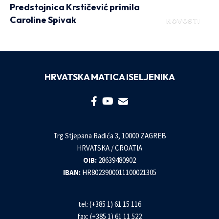
Predstojnica Krstičević primila
Caroline Spivak
NOVOSTI
HRVATSKA MATICA ISELJENIKA
Trg Stjepana Radića 3, 10000 ZAGREB
HRVATSKA / CROATIA
OIB:
28639480902
IBAN:
HR8023900011100021305
tel: (+385 1) 61 15 116
fax: (+385 1) 61 11 522