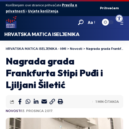
Korištenjem ove stranice prihvaćate
Pravila o
Prihvaćam
privatnosti
i
Uvjete korištenja
.
Open to
Aa
HRVATSKA MATICA ISELJENIKA
HRVATSKA MATICA ISELJENIKA - HMI
>
Novosti
>
Nagrada grada Frankfurta Stipi Puđi i Ljiljani Šiletić
Nagrada grada
Frankfurta Stipi Puđi i
Ljiljani Šiletić
1 MIN ČITANJA
NOVOSTI
13. PROSINCA 2017.