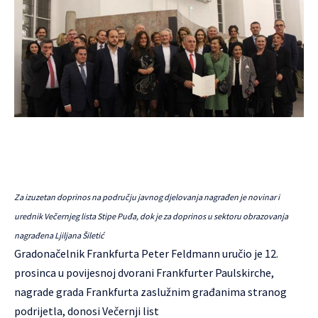
Za izuzetan doprinos na području javnog djelovanja nagrađen je novinar i
urednik Večernjeg lista Stipe Puđa, dok je za doprinos u sektoru obrazovanja
nagrađena Ljiljana Šiletić
Gradonačelnik Frankfurta Peter Feldmann uručio je 12.
prosinca u povijesnoj dvorani Frankfurter Paulskirche,
nagrade grada Frankfurta zaslužnim građanima stranog
podrijetla, donosi Večernji list