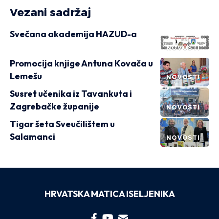
Vezani sadržaj
Svečana akademija HAZUD-a
NOVOSTI
Promocija knjige Antuna Kovača u
Lemešu
NOVOSTI
Susret učenika iz Tavankuta i
Zagrebačke županije
NOVOSTI
Tigar šeta Sveučilištem u
Salamanci
NOVOSTI
HRVATSKA MATICA ISELJENIKA