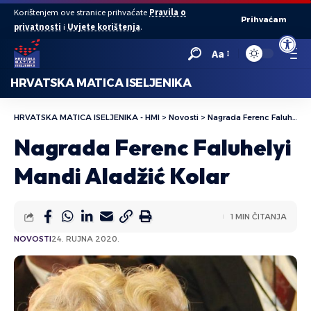
Korištenjem ove stranice prihvaćate
Pravila o
Prihvaćam
privatnosti
i
Uvjete korištenja
.
Open to
Aa
HRVATSKA MATICA ISELJENIKA
HRVATSKA MATICA ISELJENIKA - HMI
>
Novosti
>
Nagrada Ferenc Faluhelyi Mandi Aladžić Kolar
Nagrada Ferenc Faluhelyi
Mandi Aladžić Kolar
1 MIN ČITANJA
NOVOSTI
24. RUJNA 2020.