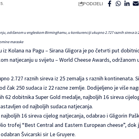
PODIJELI
5.
ju, održanom u engleskom Birminghamu, u konkurenciji ukupno 2.727 raznih sireva iz 25
 komine maraske
žu iz Kolana na Pagu – Sirana Gligora je po četvrti put dobitni
skom natjecanju u svijetu – World Cheese Awards, održanom
pno 2.727 raznih sireva iz 25 zemalja s raznih kontinenata. Si
 od čak 250 sudaca iz 22 razne zemlje. Dodijeljeno je više nag
jih 62 dobitnika Super Gold medalje, najboljih 16 sireva cijel
sastavljen od najboljih sudaca natjecanja.
najboljih 16 sireva cijelog natjecanja, odabrao i Gligorin Pašk
lio trofej “Best Central and Eastern European cheese”, dok 
odabran Švicarski sir Le Gruyere.