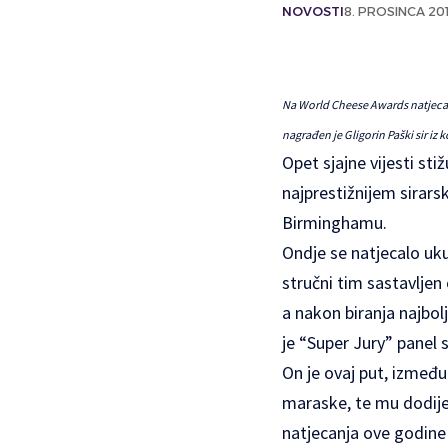
NOVOSTI
8. PROSINCA 201
Na World Cheese Awards natjecan
nagrađen je Gligorin Paški sir iz
Opet sjajne vijesti sti
najprestižnijem sirar
Birminghamu.
Ondje se natjecalo uku
stručni tim sastavljen
a nakon biranja najbol
je “Super Jury” panel 
On je ovaj put, između 
maraske, te mu dodije
natjecanja ove godine 