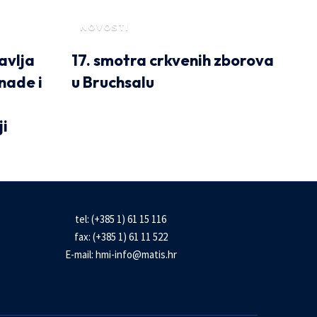
NOVOSTI
avlja
17. smotra crkvenih zborova
nade i
u Bruchsalu
ji
tel: (+385 1) 61 15 116
fax: (+385 1) 61 11 522
E-mail:
hmi-info@matis.hr