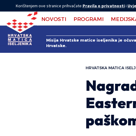
Korištenjem ove stranice prihvaćate
Pravila o privatnosti
i
Uvje
NOVOSTI
PROGRAMI
MEDIJSK
Misija Hrvatske matice iseljenika je očuv
Hrvatske.
HRVATSKA MATICA ISELJ
Nagrad
Easter
paškom