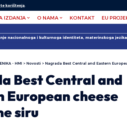
te korištenja
.
A IZDANJA
O NAMA
KONTAKT
EU PROJE
anje nacionalnoga i kulturnoga identiteta, materinskoga jezika 
ENIKA - HMI
>
Novosti
>
Nagrada Best Central and Eastern Europe
a Best Central and
n European cheese
e siru