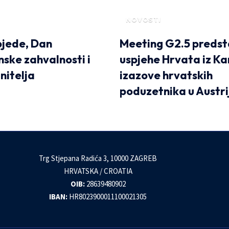
NOVOSTI
jede, Dan
Meeting G2.5 predst
ske zahvalnosti i
uspjehe Hrvata iz Ka
nitelja
izazove hrvatskih
poduzetnika u Austri
Trg Stjepana Radića 3, 10000 ZAGREB
HRVATSKA / CROATIA
OIB:
28639480902
IBAN:
HR8023900011100021305