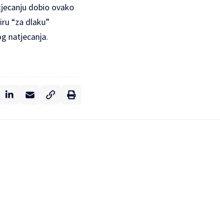
atjecanju dobio ovako
iru “za dlaku”
g natjecanja.