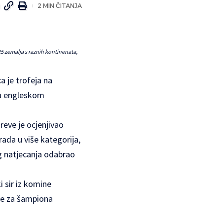
2 MIN ČITANJA
 zemalja s raznih kontinenata,
ca je trofeja na
 u engleskom
reve je ocjenjivao
rada u više kategorija,
og natjecanja odabrao
i sir iz komine
je za šampiona