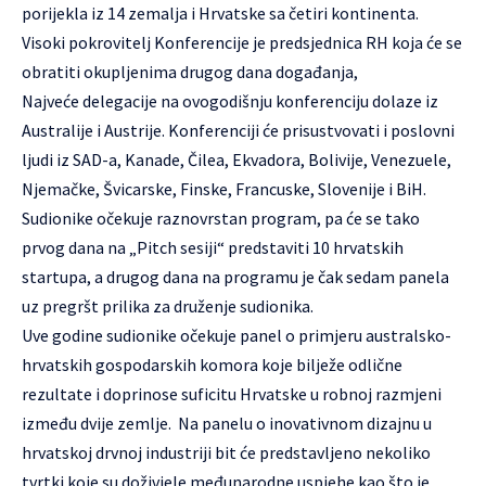
porijekla iz 14 zemalja i Hrvatske sa četiri kontinenta.
Visoki pokrovitelj Konferencije je predsjednica RH koja će se
obratiti okupljenima drugog dana događanja,
Najveće delegacije na ovogodišnju konferenciju dolaze iz
Australije i Austrije. Konferenciji će prisustvovati i poslovni
ljudi iz SAD-a, Kanade, Čilea, Ekvadora, Bolivije, Venezuele,
Njemačke, Švicarske, Finske, Francuske, Slovenije i BiH.
Sudionike očekuje raznovrstan program, pa će se tako
prvog dana na „Pitch sesiji“ predstaviti 10 hrvatskih
startupa, a drugog dana na programu je čak sedam panela
uz pregršt prilika za druženje sudionika.
Uve godine sudionike očekuje panel o primjeru australsko-
hrvatskih gospodarskih komora koje bilježe odlične
rezultate i doprinose suficitu Hrvatske u robnoj razmjeni
između dvije zemlje. Na panelu o inovativnom dizajnu u
hrvatskoj drvnoj industriji bit će predstavljeno nekoliko
tvrtki koje su doživjele međunarodne uspjehe kao što je