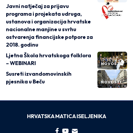
Javni natječaj za prijavu
programa i projekata udruga,
NOVOSTI
ustanova i organizacija hrvatske
nacionalne manjine u svrhu
ostvarenja financijske potpore za
2018. godinu
Ljetna Škola hrvatskoga folklora
– WEBINARI
NOVOSTI
Susreti izvandomovinskih
pjesnika u Beču
NOVOSTI
HRVATSKA MATICA ISELJENIKA