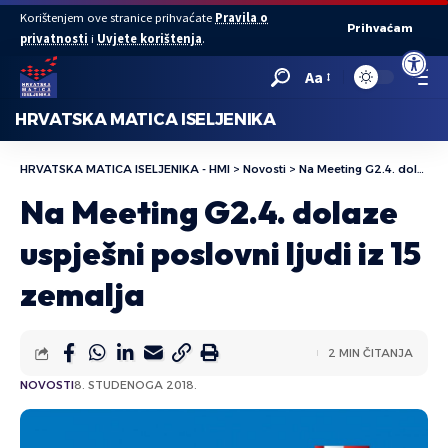
Korištenjem ove stranice prihvaćate
Pravila o
Prihvaćam
privatnosti
i
Uvjete korištenja
.
Open to
Aa
HRVATSKA MATICA ISELJENIKA
HRVATSKA MATICA ISELJENIKA - HMI
>
Novosti
>
Na Meeting G2.4. dolaze uspješni poslovni ljudi iz 15 zemalja
Na Meeting G2.4. dolaze
uspješni poslovni ljudi iz 15
zemalja
2 MIN ČITANJA
NOVOSTI
8. STUDENOGA 2018.